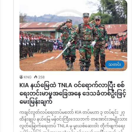
သတင်း
KNG
258
KIA နယ်မြေထဲ TNLA ဝင်ရောက်လာပြီး စစ်
ရေးတင်းမာမှုအခြေအနေ ဒေသခံတစ်ဦးဖြင့်
မေးမြန်းချက်
ကချင်လွတ်လပ်ရေးတပ်မတော် KIA တပ်မဟာ ၃ တပ်ရင်း ၂၇
ထိန်းချုပ် နယ်မြေ မန်ဝင်းကြီးဒေသဘက် တအောင်းအမျိုးသား
လွတ်မြောက်ရေးတပ် TNLA မှ မူးယစ်ဆေးဝါး တိုက်ဖျက်ရေး