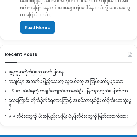
ခေါင်းစဉ်ဖြင့် အင်အားအလုံးရင်း ဝင်ရောက်လာပြီးနောက် နှစ်
ဖက်အခြေအနေ တင်းမားမှုများဖြစ်ပေါ်နေတယ်လို့ ဒေသခံတွေ
က ပြောပါတယ်။…
Read More »
Recent Posts
ရွှေကူမှာတိုက်ပွဲတွေ ဆက်ဖြစ်နေ
ကချင်မှာ အသက်မပြည့်သေးတဲ့ လူငယ်တွေ အကြမ်းဖက်မှုများလာ
US မှာ ဖမ်းခံရတဲ့ ကချင်ကျောင်းသားနှစ်ဦး ပြန်လည်လွတ်မြောက်လာ
လေကြောင်း တိုက်ခိုက်ခံရတာကြောင့် အရပ်သားနှစ်ဦး ထိခိုက်၊သေဆုံးမှု
ရှိ
VIP လိုင်းတွေကို မီးအပြည့်ပေးပြီး ပုံမှန်လိုင်းတွေကို ဖြတ်တောက်ထား