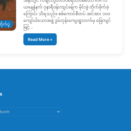
အနီးတွင် ကချင်လွတ်လပ်ရေးတပ်မတော် KIA က
ယနေ့နံနက် ၇နာရီဝန်းကျင်ခန့်က မိုင်းခွဲ တိုက်ခိုက်ခဲ့
ကြောင်း သိရသည်။ စစ်ကောင်စီတပ် အင်အား ၁၀၀
ကျော်ပါသောအဖွဲ့ ဒွမ်ဘုန်းကျေးရွာဘက်မှ ခြေကျင်
ိုက်ပွဲ
ဖြင့်…
Read More »
s