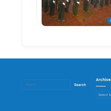
တ
Archive
Search
for:
Archives