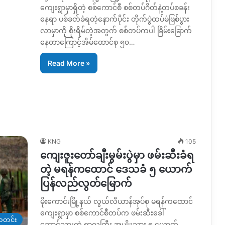
ကျေးရွာမှာရှိတဲ့ စစ်ကောင်စီ စစ်တပ်ဂိတ်နဲ့တပ်စခန်း
နေရာ ပစ်ခတ်ခံရတဲ့နောက်ပိုင်း တိုက်ပွဲထပ်မံဖြစ်ပွား
လာမှာကို စိုးရိမ်တဲ့အတွက် စစ်တပ်ကပါ ခြိမ်းခြောက်
နေတာကြောင့်အိမ်ထောင်စု ၅၀…
Read More »
KNG
105
ကျေးဇူးတော်ချီးမွမ်းပွဲမှာ ဖမ်းဆီးခံရ
တဲ့ မရန်ကထောင် ဒေသခံ ၅ ယောက်
ပြန်လည်လွတ်မြောက်
မိုးကောင်းမြို့နယ် လွယ်လီယာန်အုပ်စု မရန်ကထောင်
ကျေးရွာမှာ စစ်ကောင်စီတပ်က ဖမ်းဆီးခေါ်
တင်း
ဆောင်သွားတဲ့ ရွာလူကြီး အမျိုးသား ၅ ယောက်