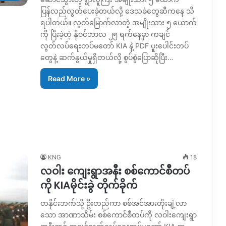
ပြန်လည်လွတ်ပေးခဲ့တယ်လို့ ဒေသခံတွေဆီကနေ သိ
ရပါတယ်။ လွတ်မြောက်လာတဲ့ အမျိုးသား ၅ ယောက်
ကို ပြီးခဲ့တဲ့ နိုဝင်ဘာလ ၂၅ ရက်နေ့မှာ ကချင်
လွတ်လပ်ရေးတပ်မတော် KIA နဲ့ PDF ပူးပေါင်းတပ်
တွေနဲ့ ဆက်နွယ်မှုရှိတယ်လို့ စွပ်စွဲပြောဆိုပြီး…
Read More »
KNG
18
လဝါး ကျေးရွာအနီး စစ်ကောင်စီတပ်
ကို KIAမိုင်းခွဲ တိုက်ခိုက်
တနိုင်းဘက်သို့ ဦးတည်ကာ စစ်အင်အားတိုးချဲ့လာ
သော အာဏာသိမ်း စစ်ကောင်စီတပ်ကို လဝါးကျေးရွာ