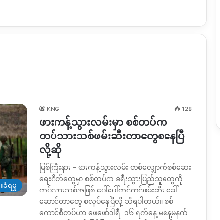
KNG
128
ဖားကန့်သွားလမ်းမှာ စစ်တပ်က
တပ်သားသစ်ဖမ်းဆီးတာတွေစနေပြီ
လို့ဆို
မြစ်ကြီးနား – ဖားကန့်သွားလမ်း တစ်လျှောက်စစ်ဆေး
ရေးဂိတ်တွေမှာ စစ်တပ်က ခရီးသွားပြည်သူတွေကို
းခံရမှု
တပ်သားသစ်အဖြစ် ပေါ်ပေါ်တင်တင်ဖမ်းဆီး ခေါ်
ဆောင်တာတွေ စလုပ်နေပြီလို့ သိရပါတယ်။ စစ်
ကောင်စီတပ်ဟာ ဖေဖော်ဝါရီ ၁၆ ရက်နေ့ မနေ့မနက်