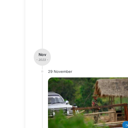
Nov
- 2023 -
29 November
သ