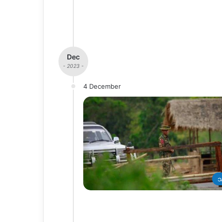
Dec
- 2023 -
4 December
သ