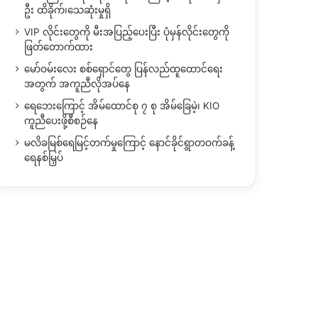
ဦး ထိခိုက်၊သေဆုံးမှုရှိ
VIP လိုင်းတွေကို မီးအပြည့်ပေးပြီး ပုံမှန်လိုင်းတွေကို
ဖြတ်တောက်ထား
မော်ဝမ်းလေး စစ်ရှောင်တွေ ပြန်လည်ထူထောင်ရေး
အတွက် အကူညီလိုအပ်နေ
ရေဘေးကြောင့် အိမ်ထောင်စု ၇ စု အိမ်ခြေမဲ့၊ KIO
ကူညီပေးဖို့စီစဉ်နေ
မလိခမြစ်ရေမြင့်တက်မှုကြောင့် နောင်ခိုင်ရွာတဝက်ခန့်
ရေနစ်မြှပ်