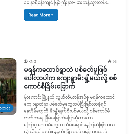
၁၀ နာရီဝန်းကျင် မြစ်ကြီးနား– ဖားကန့်သွားလမ်း…
Read More »
KNG
95
မရန်ကထောင်ရွာထဲ ပစ်ခတ်မှုဖြစ်
ပေါ်လာပါက ကျေးရွာမီးရှို့မယ်လို့ စစ်
ကောင်စီခြိမ်းခြောက်
မိုးကောင်းမြို့နယ် လွယ်လီယာန်အုပ်စု မရန်ကထောင်
ကျေးရွာထဲမှာ ပစ်ခတ်မှုတွေထပ်ပြီးဖြစ်လာခဲ့ရင်
တင်း
နေအိမ်တွေကို မီးရှို့ဖျက်စီးပစ်မယ်လို့ စစ်ကောင်စီ
ဘက်ကနေ ခြိမ်းခြောက်ပြောဆိုထားတာ
ကြောင့် ဒေသခံတွေက တိမ်းရှောင်နေကြဆဲဖြစ်တယ်
လို့ သိရပါတယ်။ နမ္မတီးမြို့အဝင် မရန်ကထောင်