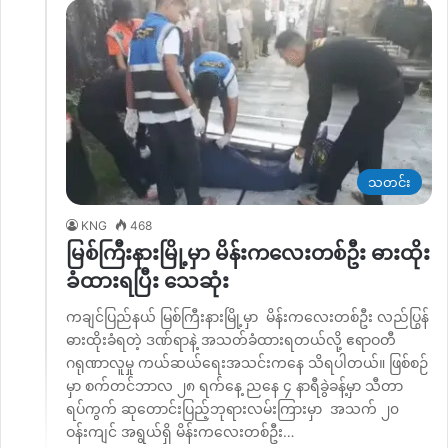
သတင်း
KNG
468
မြစ်ကြီးနားမြို့မှာ မိန်းကလေးတစ်ဦး ဓားထိုး
ခံထားရပြီး သေဆုံး
ကချင်ပြည်နယ် မြစ်ကြီးနားမြို့မှာ မိန်းကလေးတစ်ဦး လည်ပြွန်
ဓားထိုးခံရတဲ့ ဒဏ်ရာနဲ့ အသတ်ခံထားရတယ်လို့ ဧရာဝတီ
ဂရုဏာလူမှု ကယ်ဆယ်ရေးအသင်းကနေ သိရပါတယ်။ ဖြစ်စဉ်
မှာ စက်တင်ဘာလ ၂၈ ရက်နေ့ ညနေ ၄ နာရီခွဲခန့်မှာ သီတာ
ရပ်ကွက် ဆုတောင်းပြည့်ဘုရားလမ်းကြားမှာ အသက် ၂၀
ဝန်းကျင် အရွယ်ရှိ မိန်းကလေးတစ်ဦး…