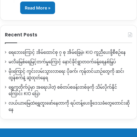
Read More »
Recent Posts
ရေဘေးကြောင့် အိမ်ထောင်စု ၇ စု အိမ်ခြေမဲ့၊ KIO ကူညီပေးဖို့စီစဉ်နေ
မလိခမြစ်ရေမြင့်တက်မှုကြောင့် နောင်ခိုင်ရွာတဝက်ခန့်ရေနစ်မြှပ်
မိုးကြောင့် ကွင်းလမ်းသွားလာရေး ပိုခက်၊ ကုန်တင်ယာဉ်တွေကို ဆင်၊
ထွန်စက်နဲ့ ဆွဲထုတ်နေရ
ရွှေကူတိုက်ပွဲမှာ အရေးပါတဲ့ စစ်တပ်စခန်းတစ်ခုကို သိမ်းပိုက်နိုင်
ကြောင်း KIO ပြော
လယ်ယာမြေထဲရွှေတူးဖော်နေတာကို ရပ်တန့်ပေးဖို့ဒေသခံတွေတောင်းဆို
နေ