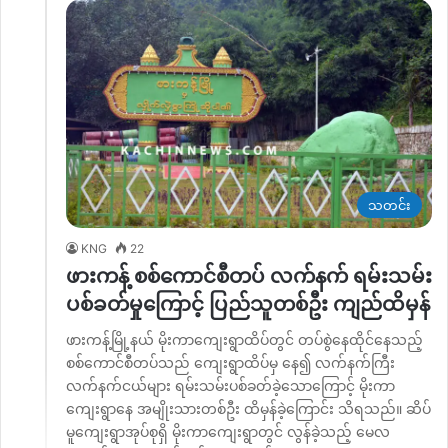
သတင်း
KNG
22
ဖားကန့် စစ်ကောင်စီတပ် လက်နက် ရမ်းသမ်း
ပစ်ခတ်မှုကြောင့် ပြည်သူတစ်ဦး ကျည်ထိမှန်
ဖားကန့်မြို့နယ် မိုးကာကျေးရွာထိပ်တွင် တပ်စွဲနေထိုင်နေသည့်
စစ်ကောင်စီတပ်သည် ကျေးရွာထိပ်မှ နေ၍ လက်နက်ကြီး
လက်နက်ငယ်များ ရမ်းသမ်းပစ်ခတ်ခဲ့သောကြောင့် မိုးကာ
ကျေးရွာနေ အမျိုးသားတစ်ဦး ထိမှန်ခဲ့ကြောင်း သိရသည်။ ဆိပ်
မူကျေးရွာအုပ်စုရှိ မိုးကာကျေးရွာတွင် လွန်ခဲ့သည့် မေလ