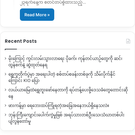
၂၃ရက်နေ့က စတင်တပ်စွဲထားသည့်…
Read More »
Recent Posts
မိုးကြောင့် ကွင်းလမ်းသွားလာရေး ပိုခက်၊ ကုန်တင်ယာဉ်တွေကို ဆင်၊
ထွန်စက်နဲ့ ဆွဲထုတ်နေရ
ရွှေကူတိုက်ပွဲမှာ အရေးပါတဲ့ စစ်တပ်စခန်းတစ်ခုကို သိမ်းပိုက်နိုင်
ကြောင်း KIO ပြော
လယ်ယာမြေထဲရွှေတူးဖော်နေတာကို ရပ်တန့်ပေးဖို့ဒေသခံတွေတောင်းဆို
နေ
ဖားကန့်မှာ ရေဘေးထပ်ကြုံရတဲ့အခြေအနေဘယ်ရှိနေသလဲ။
ဘုန်းကြီးကျောင်းပေါက်ကွဲမှုဖြစ် အရပ်သားတစ်ဦးသေ၊သံဃာတစ်ပါး
ပျံလွန်တော်မူ