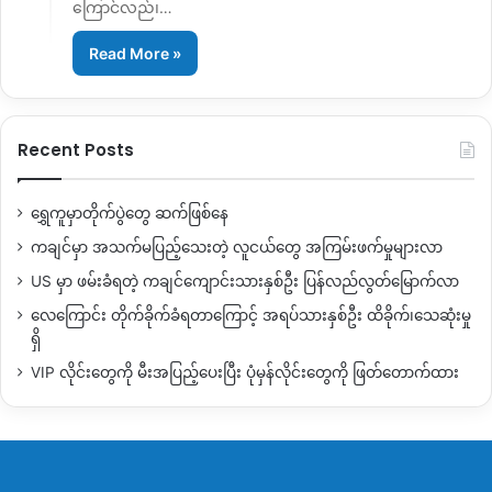
ကြောင်လည်၊…
Read More »
Recent Posts
ရွှေကူမှာတိုက်ပွဲတွေ ဆက်ဖြစ်နေ
ကချင်မှာ အသက်မပြည့်သေးတဲ့ လူငယ်တွေ အကြမ်းဖက်မှုများလာ
US မှာ ဖမ်းခံရတဲ့ ကချင်ကျောင်းသားနှစ်ဦး ပြန်လည်လွတ်မြောက်လာ
လေကြောင်း တိုက်ခိုက်ခံရတာကြောင့် အရပ်သားနှစ်ဦး ထိခိုက်၊သေဆုံးမှု
ရှိ
VIP လိုင်းတွေကို မီးအပြည့်ပေးပြီး ပုံမှန်လိုင်းတွေကို ဖြတ်တောက်ထား