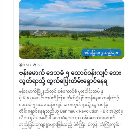
စစ်ပြေးဒုက္ခသည်များ
KNG
68
ဗန်းမောက် ဒေသခံ ၅ ထောင်ဝန်းကျင် ဘေး
လွတ်ရာသို့ ထွက်ပြေးတိမ်း‌ရှောင်နေရ
ဗန်းမောက်မြို့နယ်တွင် စစ်ကောင်စီ ပူးပေါင်းတပ် နှ
င့် KIA ပူးပေါင်းတပ်တို့ကြား တိုက်ပွဲပြင်းထန်နေသောကြောင့်
ဒေသခံ ၅ ထောင်ဝန်းကျင် ဘေးလွှတ်ရာသို့ ထွက်ပြေး
တိမ်းရှောင်နေရသည်ဟု Banmauk Revolution – BR အဖွဲ့ထံမှ
သိရသည်။ အဆိုပါ ‌ဒေသခံများသည် ဗန်းမောက်အနောက်
ဘက်ခြမ်းကျေးရွာများဖြစ်သည့် မံစီကြီး၊ မံလွန်၊ ကံကြီးကုန်း၊