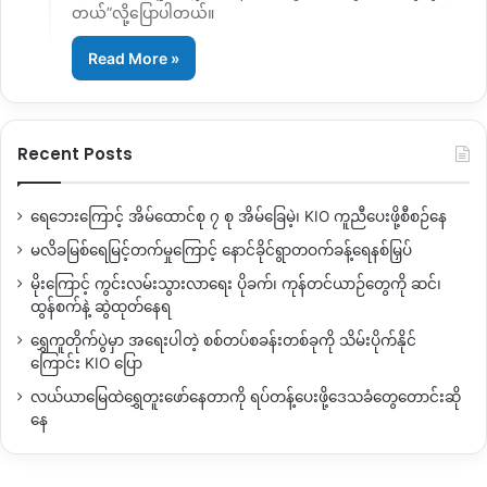
တယ်”လို့ပြောပါတယ်။
Read More »
Recent Posts
ရေဘေးကြောင့် အိမ်ထောင်စု ၇ စု အိမ်ခြေမဲ့၊ KIO ကူညီပေးဖို့စီစဉ်နေ
မလိခမြစ်ရေမြင့်တက်မှုကြောင့် နောင်ခိုင်ရွာတဝက်ခန့်ရေနစ်မြှပ်
မိုးကြောင့် ကွင်းလမ်းသွားလာရေး ပိုခက်၊ ကုန်တင်ယာဉ်တွေကို ဆင်၊
ထွန်စက်နဲ့ ဆွဲထုတ်နေရ
ရွှေကူတိုက်ပွဲမှာ အရေးပါတဲ့ စစ်တပ်စခန်းတစ်ခုကို သိမ်းပိုက်နိုင်
ကြောင်း KIO ပြော
လယ်ယာမြေထဲရွှေတူးဖော်နေတာကို ရပ်တန့်ပေးဖို့ဒေသခံတွေတောင်းဆို
နေ