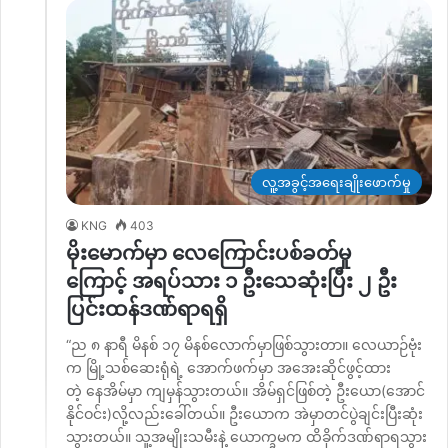
လူ့အခွင့်အရေးချိုးဖောက်မှု
KNG
403
မိုးမောက်မှာ လေကြောင်းပစ်ခတ်မှု
ကြောင့် အရပ်သား ၁ ဦးသေဆုံးပြီး ၂ ဦး
ပြင်းထန်ဒဏ်ရာရရှိ
“ည ၈ နာရီ မိနစ် ၁၇ မိနစ်လောက်မှာဖြစ်သွားတာ။ လေယာဉ်ဗုံး
က မြို့သစ်ဆေးရုံရဲ့ အောက်ဖက်မှာ အအေးဆိုင်ဖွင့်ထား
တဲ့ နေအိမ်မှာ ကျမှန်သွားတယ်။ အိမ်ရှင်ဖြစ်တဲ့ ဦးယော(အောင်
နိုင်ဝင်း)လို့လည်းခေါ်တယ်။ ဦးယောက အဲမှာတင်ပွဲချင်းပြီးဆုံး
သွားတယ်။ သူ့အမျိုးသမီးနဲ့ ယောက္ခမက ထိခိုက်ဒဏ်ရာရသွား