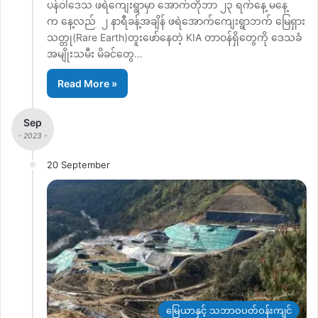
ပန်ဝါဒေသ ဖရဲကျေးရွာမှာ အောက်တိုဘာ ၂၃ ရက်နေ့ မနေ့
က နေ့လည် ၂ နာရီခန့်အချိန် ဖရဲအောက်ကျေးရွာဘက် မြေရှား
သတ္တု(Rare Earth)တူးဖော်နေတဲ့ KIA တာဝန်ရှိတွေကို ဒေသခံ
အမျိုးသမီး မိခင်တွေ…
Read More »
Sep
- 2023 -
20 September
မြေယာနှင့် သဘာဝပတ်ဝန်းကျင်