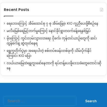
Recent Posts
ရေဘေးကြောင့် အိမ်ထောင်စု ၇ စု အိမ်ခြေမဲ့၊ KIO ကူညီပေးဖို့စီစဉ်နေ
မလိခမြစ်ရေမြင့်တက်မှုကြောင့် နောင်ခိုင်ရွာတဝက်ခန့်ရေနစ်မြှပ်
မိုးကြောင့် ကွင်းလမ်းသွားလာရေး ပိုခက်၊ ကုန်တင်ယာဉ်တွေကို ဆင်၊
ထွန်စက်နဲ့ ဆွဲထုတ်နေရ
ရွှေကူတိုက်ပွဲမှာ အရေးပါတဲ့ စစ်တပ်စခန်းတစ်ခုကို သိမ်းပိုက်နိုင်
ကြောင်း KIO ပြော
လယ်ယာမြေထဲရွှေတူးဖော်နေတာကို ရပ်တန့်ပေးဖို့ဒေသခံတွေတောင်းဆို
နေ
Search
for: