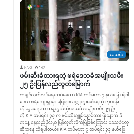
သတင်း
KNG
147
ဖမ်းဆီးခံထားရတဲ့ ဖရဲဒေသခံအမျိုးသမီး
၂၅ ဦးပြန်လည်လွတ်မြောက်
ကချင်လွတ်လပ်ရေးတပ်မတော် KIA တပ်မဟာ ၇ နယ်မြေ ပန်ဝါ
ဒေသ ဖရဲကျေးရွာမှာ မြေရှားသတ္တုတူးဖော်နေတဲ့ လုပ်ငန်း
ကို သွားရောက် ကန့်ကွက်တဲ့ဒေသခံ အမျိုးသမီး ၂၅ ဦး
ကို KIA တပ်ရင်း ၃၃ က ဖမ်းဆီးချူပ်နှောင်ထားပြီးနောက် ဒီ
ကနေ့ နေ့လည်ပိုင်းမှာ ပြန်လွတ်လိုက်ပြီဖြစ်ကြောင်း ဒေသခံတွေ
ဆီကနေ သိရပါတယ်။ KIA တပ်မဟာ ၇ တပ်ရင်း ၃၃ နယ်မြေ