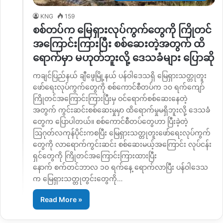
KNG
159
စစ်တပ်က မြေရှားလုပ်ကွက်တွေကို ကြိုတင်
အကြောင်းကြားပြီး စစ်ဆေးတဲ့အတွက် ထိ
ရောက်မှာ မဟုတ်ဘူးလို့ ဒေသခံများ ပြောဆို
ကချင်ပြည်နယ် ချီဖွေမြို့နယ် ပန်ဝါဒေသရှိ မြေရှားသတ္တုတူး
ဖော်ရေးလုပ်ကွက်တွေကို စစ်ကောင်စီတပ်က ၁၀ ရက်ကျော်
ကြိုတင်အကြောင်းကြားပြီးမှ ဝင်ရောက်စစ်ဆေးနေတဲ့
အတွက် ကွင်းဆင်းစစ်ဆေးမှုမှာ ထိရောက်မှုမရှိဘူးလို့ ဒေသခံ
တွေက ပြောပါတယ်။ စစ်ကောင်စီတပ်တွေဟာ ပြီးခဲ့တဲ့
ဩဂုတ်လကုန်ပိုင်းကစပြီး မြေရှားသတ္တုတူးဖော်ရေးလုပ်ကွက်
တွေကို လာရောက်ကွင်းဆင်း စစ်ဆေးမယ့်အကြောင်း လုပ်ငန်း
ရှင်တွေကို ကြိုတင်အကြောင်းကြားထားပြီး
နောက် စက်တင်ဘာလ ၁၀ ရက်နေ့ ရောက်လာပြီး ပန်ဝါဒေသ
က မြေရှားသတ္တုတွင်းတွေကို…
Read More »