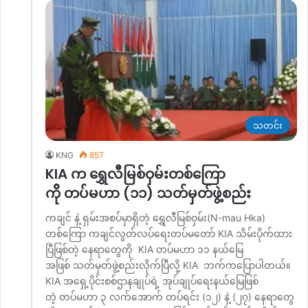
သတင်း
KNG
857
KIA က ရွှေလီမြစ်ဝှမ်းတစ်ကြော
ကိို တပ်မဟာ (၁၁) သတ်မှတ်ဖွဲ့စည်း
ကချင် နဲ့ ရှမ်းအစပ်မှာရှိတဲ့ ရွှေလီမြစ်ဝှမ်း(N-mau Hka)
တစ်ကြော ကချင်လွတ်လပ်ရေးတပ်မတော် KIA သိမ်းပိုက်ထား
ပြီဖြစ်တဲ့ နေရာတွေကို KIA တပ်မဟာ ၁၁ နယ်မြေ
အဖြစ် သတ်မှတ်ဖွဲ့စည်းလိုက်ပြီလို့ KIA ဘက်ကပြောပါတယ်။
KIA အရှေ့ပိုင်းစစ်ဌာနချုပ်ရဲ့ အုပ်ချုပ်ရေးနယ်မြေဖြစ်
တဲ့ တပ်မဟာ ၃ လက်အောက် တပ်ရင်း (၁၂) နဲ့ (၂၇) နေရာတွေ