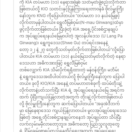
ကို KIA တပ်မဟာ (၁၁) နေရာအဖြစ် သတ်မှတ်ဖွဲ့စည်းလိုက်တာ
ဖြစ်တယ်လို့ KIO သတင်းနှင့်ပြန်ကြားရေးတာဝန်ခံ ဗိုလ်မှူးကြီး
နော်ဘူက KNG ကိုပြောပါတယ်။ “တပ်မဟာ ၁၁ နယ်မြေဖွင့်
လိုက်တာမှန်ပါတယ်။ ရွှေလီမြစ်ဝှမ်း(N-mau Ginwang)ထဲမှာ
ဖွင့်လိုက်တာဖြစ်တယ်။ ပြီးခဲ့တဲ့ KIA အရှေ့ပိုင်းစစ်ဌာနချုပ်
က အုပ်ချုပ်ရေးနယ်မြေမှာပါတဲ့ အူလန်ပါဒေသ (U Lang Pa
Ginwang)၊ ရွှေကူဒေသ(Shwe Gu) တပ်ရင်းအနေနဲ့
တော့ ၁၂ နဲ့ ၂၇ တွေကိုသတ်မှတ်လိုက်တာဖြစ်ပါတယ်”လို့ပြော
ပါတယ်။ KIA တပ်မဟာ (၁၁) နယ်မြေသတ်မှတ်လိုက်တဲ့ နေရာ
ဒေသဟာ အဓိကအားဖြင့် ရွှေလီမြစ်ဝှမ်း
တစ်လျှောက် KIA သိမ်းပိုက်ရရှိထားတဲ့ မန်ဝန်းကြီး၊ မဘိမ်း
နဲ့ ရွှေကူဒေသအထိပါဝင်တယ်လို့ ဗိုလ်မှူးကြီးနော်ဘူက ပြောပါ
တယ်။ ခုလို KIO/KIA အနေနဲ့ တပ်မဟာတစ်ခုကို ထပ်မံတိုးချဲ့
လိုက်တာနဲ့ပတ်သက်ပြီး KIA ရဲ့ အုပ်ချုပ်ရေးနယ်မြေ အရင်က
ထက် ပိုပြီးကျယ်ပြန့်လာတဲ့အတွက် တိုးချဲ့လိုက်တာဖြစ်တယ်
လို့ ဗိုလ်မှူးကြီးနော်ဘူက ဆက်ပြောပါတယ်။ “အခုအဲဒီဘက်
မှာ မြေနေရာဒေသ ကျယ်ပြန့်လာတယ်။ မူလအုပ်ချုပ်ရေးဒေသ
ဖြစ်တဲ့ အရှေ့တိုင်းစစ်ဌာနချုပ်ကနေဘဲ အုပ်ချုပ်တာ သိပ်ပြီး
လက်လှမ်းမမှီလာတော့ဘူး။ အဓိကတော့ ပြည်သူလူထုတွေ
ရဲ့ ငြိမ်းချမ်းစွာရပ်တည်နေထိုင်ရေးအတွက် အုပ်ချုပ်ရေး