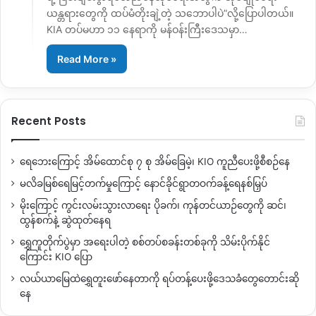
ယန္တရားတွေကို ထပ်မံတိုးချဲ့တဲ့ သဘောပါပဲ”လို့ပြောပါတယ်။
KIA တပ်မဟာ ၁၁ နေရာကို မန်ဝန်းကြီးဒေသမှာ…
Read More »
Recent Posts
ရေဘေးကြောင့် အိမ်ထောင်စု ၇ စု အိမ်ခြေမဲ့၊ KIO ကူညီပေးဖို့စီစဉ်နေ
မလိခမြစ်ရေမြင့်တက်မှုကြောင့် နောင်ခိုင်ရွာတဝက်ခန့်ရေနစ်မြှပ်
မိုးကြောင့် ကွင်းလမ်းသွားလာရေး ပိုခက်၊ ကုန်တင်ယာဉ်တွေကို ဆင်၊
ထွန်စက်နဲ့ ဆွဲထုတ်နေရ
ရွှေကူတိုက်ပွဲမှာ အရေးပါတဲ့ စစ်တပ်စခန်းတစ်ခုကို သိမ်းပိုက်နိုင်
ကြောင်း KIO ပြော
လယ်ယာမြေထဲရွှေတူးဖော်နေတာကို ရပ်တန့်ပေးဖို့ဒေသခံတွေတောင်းဆို
နေ