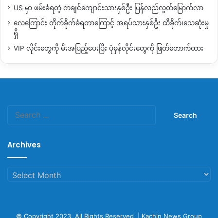
US မှာ ဖမ်းခံရတဲ့ ကချင်ကျောင်းသားနှစ်ဦး ပြန်လည်လွတ်မြောက်လာ
လေကြောင်း တိုက်ခိုက်ခံရတာကြောင့် အရပ်သားနှစ်ဦး ထိခိုက်၊သေဆုံးမှု
ရှိ
VIP လိုင်းတွေကို မီးအပြည့်ပေးပြီး ပုံမှန်လိုင်းတွေကို ဖြတ်တောက်ထား
Search
for:
Archives
Archives
© Copyright 2023, All Rights Reserved |
Kachin News Group