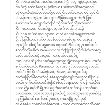
ပြီး မတ်လ ဒုတိယအပတ်ကနေစတင်ပြီး လေ့ကျင့်နေတာဖြစ်
တယ်လို့ ဒေသခံတွေပြောပါတယ်။ “အောက်ပိုင်းတွေမှာသုံး
တဲ့ လေထီးနဲ့စက်တပ်ယာဥ်လူတင်ပြီးမောင်းတဲ့ဟာ စမ်းသပ်ပြီး
ပျံသန်းတာတွေရှိတယ်။ ဧရာဝတီမြစ်အရှေ့ဘက်ကို ဖြတ်
မောင်းတယ်။ ကျောက်ထုံးကြီးတိုက်နယ်တို့ကိုဖြတ်မောင်း
ပြီး ကသာအထက်ဘက်ရွာတွေဘက် လည်းပျံသန်း
ပြီး ၃၀၉ တပ်ထဲဆင်းသွားတယ်”လို့ ဒေသခံအမျိုးသားတစ်
ဦး ပြောပါတယ်။ စစ်ကောင်စီတပ်ဟာ စစ်ရေးပြင်းထန်နေ
တဲ့ ရခိုင်၊ စစ်ကိုင်း၊ မန္တလေးနဲ့ ဧရာဝတီတိုင်းတွေမှာ စက်တပ်
လေထီးလို့ခေါ်တဲ့ Paramotor အသုံးပြုဗုံးကြဲတိုက်ခိုက်တာတွေ
လုပ်ဆောင်လာတဲ့အတွက် ကာကွယ်ရေးတပ်နဲ့
အရပ်သား ထိခိုက်သေဆုံးမှုတွေလည်းရှိလာနေတာဖြစ်ပါတယ်။
စက်တပ်လေထီး Paramotor ဟာ အင်ဂျင်တပ်ထားတဲ့လေထီး
တစ်မျိုးဖြစ်ပြီး ပျံသန်းဖို့အတွက်အလွယ်တကူသင်ယူ
တတ်မြောက်နိုင်တယ်လို့ စစ်ရေးကျွမ်းကျင်သူတွေကဆိုကြပါ
တယ်။ စက်တပ်လေထီးဗုံးကြဲစစ်ဆင်ရေးအတွက် ရန်ကုန်တိုင်း
ဒေသကြီး မှော်ဘီမြို့အခြေစိုက်လေထီး သင်တန်းကျောင်းမှာ
သင်တန်းပေးတာတွေလုပ်နေတယ်လို့ သတင်းဌာနတွေမှာဖော်ပြ
နေကြပါတယ်။ တစ်ဖက်မှာတော့ ကသာမြို့တွင်းမှာရှိ
တဲ့ ရဲစခန်း၊ ဌာနဆိုင်ရာရုံးတွေအပါအဝင် ကသာထောင်တို့မှာဆို