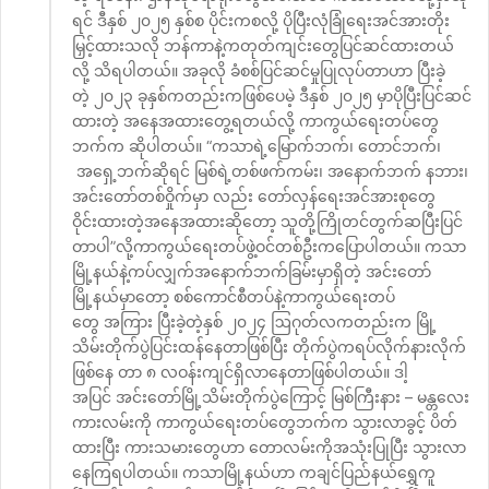
ရင် ဒီနှစ် ၂၀၂၅ နှစ်စ ပိုင်းကစလို့ ပိုပြီးလုံခြုံရေးအင်အားတိုး
မြှင့်ထားသလို ဘန်ကာနဲ့ကတုတ်ကျင်းတွေပြင်ဆင်ထားတယ်
လို့ သိရပါတယ်။ အခုလို ခံစစ်ပြင်ဆင်မှုပြုလုပ်တာဟာ ပြီးခဲ့
တဲ့ ၂၀၂၃ ခုနှစ်ကတည်းကဖြစ်ပေမဲ့ ဒီနှစ် ၂၀၂၅ မှာပိုပြီးပြင်ဆင်
ထားတဲ့ အနေအထားတွေ့ရတယ်လို့ ကာကွယ်ရေးတပ်တွေ
ဘက်က ဆိုပါတယ်။ “ကသာရဲ့မြောက်ဘက်၊ တောင်ဘက်၊
အရှေ့ဘက်ဆိုရင် မြစ်ရဲ့တစ်ဖက်ကမ်း၊ အနောက်ဘက် နဘား၊
အင်းတော်တစ်ဝှိုက်မှာ လည်း တော်လှန်ရေးအင်အားစုတွေ
ဝိုင်းထားတဲ့အနေအထားဆိုတော့ သူတို့ကြိုတင်တွက်ဆပြီးပြင်
တာပါ”လို့ကာကွယ်ရေးတပ်ဖွဲ့ဝင်တစ်ဦးကပြောပါတယ်။ ကသာ
မြို့နယ်နဲ့ကပ်လျှက်အနောက်ဘက်ခြမ်းမှာရှိတဲ့ အင်းတော်
မြို့နယ်မှာတော့ စစ်ကောင်စီတပ်နဲ့ကာကွယ်ရေးတပ်
တွေ အကြား ပြီးခဲ့တဲ့နှစ် ၂၀၂၄ ဩဂုတ်လကတည်းက မြို့
သိမ်းတိုက်ပွဲပြင်းထန်နေတာဖြစ်ပြီး တိုက်ပွဲကရပ်လိုက်နားလိုက်
ဖြစ်နေ တာ ၈ လဝန်းကျင်ရှိလာနေတာဖြစ်ပါတယ်။ ဒါ့
အပြင် အင်းတော်မြို့သိမ်းတိုက်ပွဲကြောင့် မြစ်ကြီးနား – မန္တလေး
ကားလမ်းကို ကာကွယ်ရေးတပ်တွေဘက်က သွားလာခွင့် ပိတ်
ထားပြီး ကားသမားတွေဟာ တောလမ်းကိုအသုံးပြုပြီး သွားလာ
နေကြရပါတယ်။ ကသာမြို့နယ်ဟာ ကချင်ပြည်နယ်ရွှေကူ