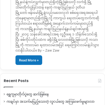
မြို့နယ်နဲ့ကပ်လျှက်မှာတည်ရှိတဲ့မြို့ဖြစ်သလို လက်ရှိ မြို့
သိမ်းတိုက်ပွဲပြင်းထန် နေတဲ့ ကချင်ပြည်နယ် ဒုတိယ
မြို့တော် ဗန်းမော်မြို့နဲ့လည်းမဝေးလှဘဲ စစ်ရေးအရအရေးပါ
တဲ့နေရာမှာတည်ရှိတဲ့မြို့လို့ ကာကွယ် ရေးတပ်တွေဘက်ကဆို
ကြပါတယ်။ ဧရာဝတီမြစ်ရဲ့အနောက်ဘက်ကမ်းမှာတည်ရှိ
တဲ့ ကသာမြို့နယ်မှာ ကချင်ပြည်နယ်နဲ့နယ်ချင်းစပ်မှာရှိ
ပြီး ၂၀၁၄ သန်ခေါင်းစာရင်းအရ လူဦးရေ ၁ သိန်း၆သောင်းရှိ
ပြီး စစ်ကိုင်းတိုင်းထဲက ခရိုင်မြို့လေးတစ်မြို့ဖြစ်သလို ကသာ
မြို့ကို ကားလမ်း၊ ရထားလမ်းအပြင် ရေကြောင်းလမ်းနဲ့ပါသွား
လာနိုင်ပါတယ်။ By – Zaw Zaw
Read More »
Recent Posts
ရွှေကူမှာတိုက်ပွဲတွေ ဆက်ဖြစ်နေ
ကချင်မှာ အသက်မပြည့်သေးတဲ့ လူငယ်တွေ အကြမ်းဖက်မှုများလာ