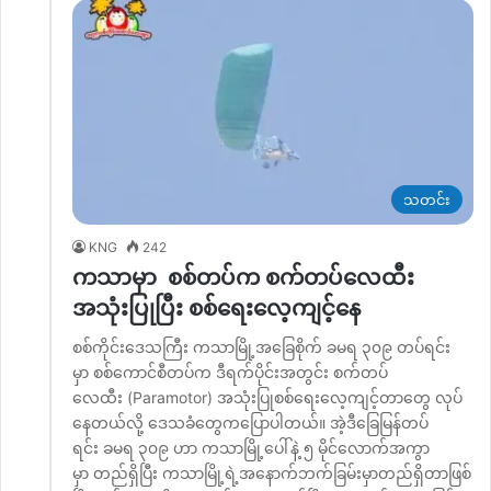
သတင်း
KNG
242
ကသာမှာ စစ်တပ်က စက်တပ်လေထီး
အသုံးပြုပြီး စစ်ရေးလေ့ကျင့်နေ
စစ်ကိုင်းဒေသကြီး ကသာမြို့အခြေစိုက် ခမရ ၃၀၉ တပ်ရင်း
မှာ စစ်ကောင်စီတပ်က ဒီရက်ပိုင်းအတွင်း စက်တပ်
လေထီး (Paramotor) အသုံးပြုစစ်ရေးလေ့ကျင့်တာတွေ လုပ်
နေတယ်လို့ ဒေသခံတွေကပြောပါတယ်။ အဲ့ဒီခြေမြန်တပ်
ရင်း ခမရ ၃၀၉ ဟာ ကသာမြို့ပေါ်နဲ့ ၅ မိုင်လောက်အကွာ
မှာ တည်ရှိပြီး ကသာမြို့ရဲ့အနောက်ဘက်ခြမ်းမှာတည်ရှိတာဖြစ်