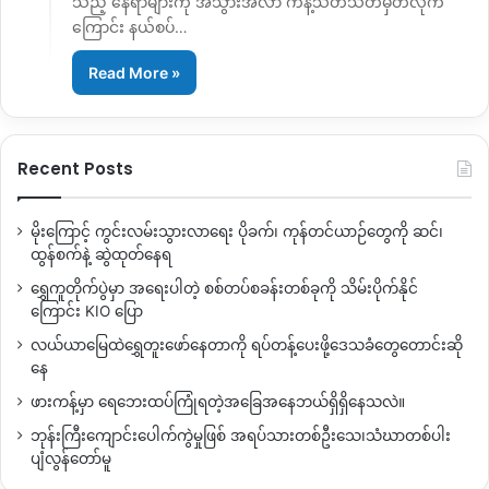
သည့် နေရာများကို အသွားအလာ ကန့်သတ်သတ်မှတ်လိုက်
ကြောင်း နယ်စပ်…
Read More »
Recent Posts
မိုးကြောင့် ကွင်းလမ်းသွားလာရေး ပိုခက်၊ ကုန်တင်ယာဉ်တွေကို ဆင်၊
ထွန်စက်နဲ့ ဆွဲထုတ်နေရ
ရွှေကူတိုက်ပွဲမှာ အရေးပါတဲ့ စစ်တပ်စခန်းတစ်ခုကို သိမ်းပိုက်နိုင်
ကြောင်း KIO ပြော
လယ်ယာမြေထဲရွှေတူးဖော်နေတာကို ရပ်တန့်ပေးဖို့ဒေသခံတွေတောင်းဆို
နေ
ဖားကန့်မှာ ရေဘေးထပ်ကြုံရတဲ့အခြေအနေဘယ်ရှိရှိနေသလဲ။
ဘုန်းကြီးကျောင်းပေါက်ကွဲမှုဖြစ် အရပ်သားတစ်ဦးသေ၊သံဃာတစ်ပါး
ပျံလွန်တော်မူ