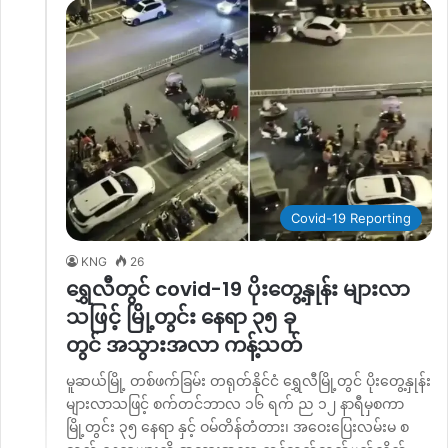
Covid-19 Reporting
KNG
26
ရွှေလီတွင် covid-19 ပိုးတွေ့နှုန်း များလာ
သဖြင့် မြို့တွင်း နေရာ ၃၅ ခု
တွင် အသွားအလာ ကန့်သတ်
မူဆယ်မြို့ တစ်ဖက်ခြမ်း တရုတ်နိုင်ငံ ရွှေလီမြို့တွင် ပိုးတွေ့နှုန်း
များလာသဖြင့် စက်တင်ဘာလ ၁၆ ရက် ည ၁၂ နာရီမှစကာ
မြို့တွင်း ၃၅ နေရာ နှင့် ဝမ်တိန်တံတား၊ အဝေးပြေးလမ်းမ စ