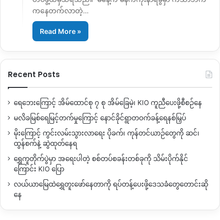
ကနေတက်လာတဲ့…
Read More »
Recent Posts
ရေဘေးကြောင့် အိမ်ထောင်စု ၇ စု အိမ်ခြေမဲ့၊ KIO ကူညီပေးဖို့စီစဉ်နေ
မလိခမြစ်ရေမြင့်တက်မှုကြောင့် နောင်ခိုင်ရွာတဝက်ခန့်ရေနစ်မြှပ်
မိုးကြောင့် ကွင်းလမ်းသွားလာရေး ပိုခက်၊ ကုန်တင်ယာဉ်တွေကို ဆင်၊
ထွန်စက်နဲ့ ဆွဲထုတ်နေရ
ရွှေကူတိုက်ပွဲမှာ အရေးပါတဲ့ စစ်တပ်စခန်းတစ်ခုကို သိမ်းပိုက်နိုင်
ကြောင်း KIO ပြော
လယ်ယာမြေထဲရွှေတူးဖော်နေတာကို ရပ်တန့်ပေးဖို့ဒေသခံတွေတောင်းဆို
နေ