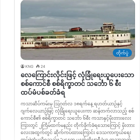
တိုက်ပွဲ
KNG
24
လေကြောင်းလိုင်းဖြင့် လုံခြုံရေးယူပေးသော
စစ်ကောင်စီ စစ်ရိက္ခာတင် သင်္ဘော ၆ စီး
ထပ်မံပစ်ခတ်ခံရ
ကသာဆိပ်ကမ်းမှ ဩဂုတ်လ ၁၈ရက်နေ့ ရဟတ်ယာဉ်နှင့်
ဂျက်လေယာဉ်ဖြင့် လုံခြုံရေးယူပေးကာ ဆန်တက်လာသည့် စစ်
ကောင်စီ၏ စစ်ရိက္ခာတင် သင်္ဘော ၆စီး ကသာနှင့်မိုးတားလေး
ကြားတွင် ၂ကြိမ်ထက်မနည်း တိုက်ခိုက်ခံရသောကြောင့် မိုးတား
လေးအထွက်တွင် ဆိုက်ကပ်ထားကြောင်း ဒေသကာကွယ်ရေး
တပ်ဖွဲ့ထံမှသိရသည်။ “မနေ့က မနက်ကိုးနာရီခွဲမှာ ကသာဘက်