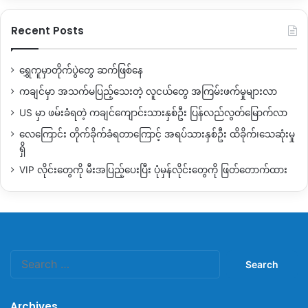
Recent Posts
ရွှေကူမှာတိုက်ပွဲတွေ ဆက်ဖြစ်နေ
ကချင်မှာ အသက်မပြည့်သေးတဲ့ လူငယ်တွေ အကြမ်းဖက်မှုများလာ
US မှာ ဖမ်းခံရတဲ့ ကချင်ကျောင်းသားနှစ်ဦး ပြန်လည်လွတ်မြောက်လာ
လေကြောင်း တိုက်ခိုက်ခံရတာကြောင့် အရပ်သားနှစ်ဦး ထိခိုက်၊သေဆုံးမှု
ရှိ
VIP လိုင်းတွေကို မီးအပြည့်ပေးပြီး ပုံမှန်လိုင်းတွေကို ဖြတ်တောက်ထား
Search
for:
Archives