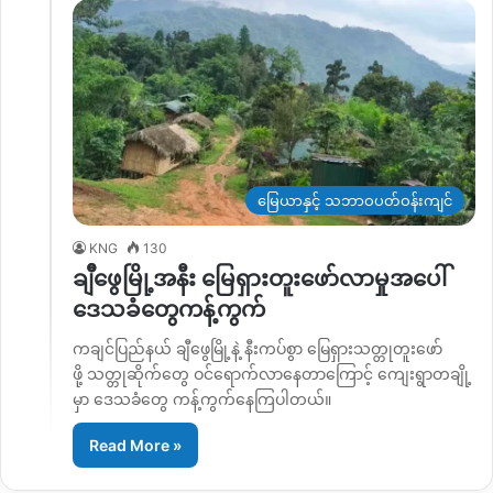
မြေယာနှင့် သဘာဝပတ်ဝန်းကျင်
KNG
130
ချိီဖွေမြို့အနီး မြေရှားတူးဖော်လာမှုအပေါ်
ဒေသခံတွေကန့်ကွက်
ကချင်ပြည်နယ် ချီဖွေမြို့နဲ့ နီးကပ်စွာ မြေရှားသတ္တုတူးဖော်
ဖို့ သတ္တုဆိုက်တွေ ဝင်ရောက်လာနေတာကြောင့် ကျေးရွာတချို့
မှာ ဒေသခံတွေ ကန့်ကွက်နေကြပါတယ်။
Read More »