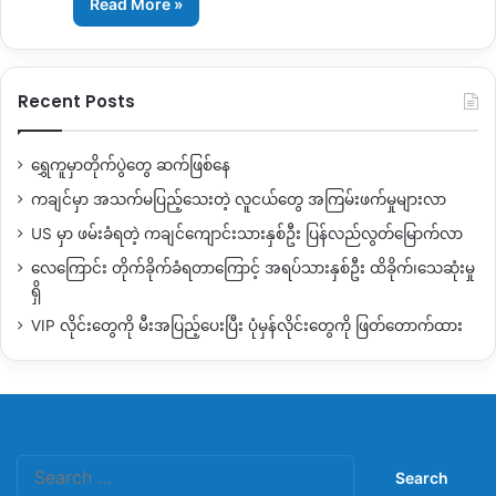
Read More »
Recent Posts
ရွှေကူမှာတိုက်ပွဲတွေ ဆက်ဖြစ်နေ
ကချင်မှာ အသက်မပြည့်သေးတဲ့ လူငယ်တွေ အကြမ်းဖက်မှုများလာ
US မှာ ဖမ်းခံရတဲ့ ကချင်ကျောင်းသားနှစ်ဦး ပြန်လည်လွတ်မြောက်လာ
လေကြောင်း တိုက်ခိုက်ခံရတာကြောင့် အရပ်သားနှစ်ဦး ထိခိုက်၊သေဆုံးမှု
ရှိ
VIP လိုင်းတွေကို မီးအပြည့်ပေးပြီး ပုံမှန်လိုင်းတွေကို ဖြတ်တောက်ထား
Search
for: