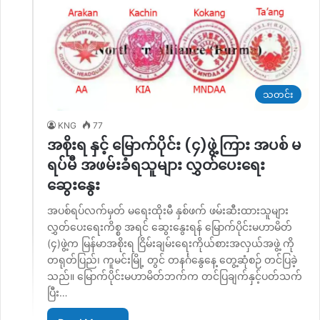
သတင်း
KNG
77
အစိုးရ နှင့် မြောက်ပိုင်း (၄)ဖွဲ့ကြား အပစ် မ
ရပ်မီ အဖမ်းခံရသူများ လွှတ်ပေးရေး
ဆွေးနွေး
အပစ်ရပ်လက်မှတ် မရေးထိုးမီ နှစ်ဖက် ဖမ်းဆီးထားသူများ
လွှတ်ပေးရေးကိစ္စ အရင် ဆွေးနွေးရန် မြောက်ပိုင်းမဟာမိတ်
(၄)ဖွဲ့က မြန်မာအစိုးရ ငြိမ်းချမ်းရေးကိုယ်စားအလှယ်အဖွဲ့ ကို
တရုတ်ပြည်၊ ကူမင်းမြို့ တွင် တနင်္ဂနွေနေ့ တွေ့ဆုံစဉ် တင်ပြခဲ့
သည်။ မြောက်ပိုင်းမဟာမိတ်ဘက်က တင်ပြချက်နှင့်ပတ်သက်
ပြီး…