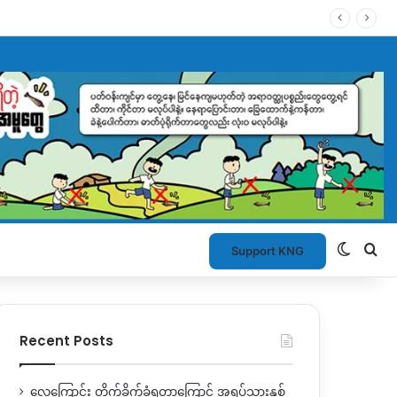
Switch
Se
Support KNG
Recent Posts
လေကြောင်း တိုက်ခိုက်ခံရတာကြောင့် အရပ်သားနှစ်