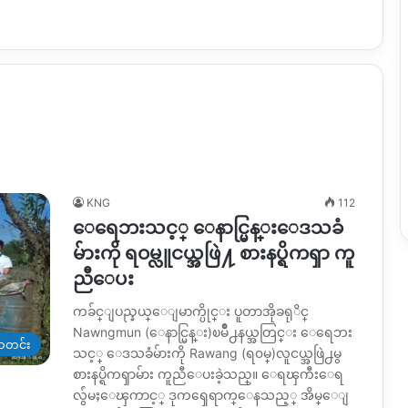
KNG
112
ေရေဘးသင့္ ေနာင္မြန္းေဒသခံ
မ်ားကို ရဝမ္လူငယ္အဖြဲ႔ စားနပ္ရိကၡာ ကူ
ညီေပး
ကခ်င္ျပည္နယ္ေျမာက္ပိုင္း ပူတာအိုခရုိင္
Nawngmun (ေနာင္မြန္း)ၿမိဳ႕နယ္အတြင္း ေရေဘး
တင်း
သင့္ ေဒသခံမ်ားကို Rawang (ရ၀မ္)လူငယ္အဖြဲ႕မွ
စားနပ္ရိကၡာမ်ား ကူညီေပးခဲ့သည္။ ေရၾကီးေရ
လွ်ံမႈေၾကာင့္ ဒုကၡေရာက္ေနသည့္ အိမ္ေျ