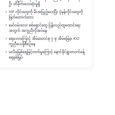
ဦး ထိခိုက်၊သေဆုံးမှုရှိ
VIP လိုင်းတွေကို မီးအပြည့်ပေးပြီး ပုံမှန်လိုင်းတွေကို
ဖြတ်တောက်ထား
မော်ဝမ်းလေး စစ်ရှောင်တွေ ပြန်လည်ထူထောင်ရေး
အတွက် အကူညီလိုအပ်နေ
ရေဘေးကြောင့် အိမ်ထောင်စု ၇ စု အိမ်ခြေမဲ့၊ KIO
ကူညီပေးဖို့စီစဉ်နေ
မလိခမြစ်ရေမြင့်တက်မှုကြောင့် နောင်ခိုင်ရွာတဝက်ခန့်
ရေနစ်မြှပ်