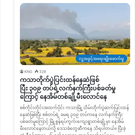
လူ့အခွင့်အရေးချိုးဖောက်မှု
KNG
328
ကသာတိုက်ပွဲပြင်းထန်နေဆဲဖြစ်
ပြီး ၃၀၉ တပ်ရဲ့လက်နက်ကြီးပစ်ခတ်မှု
ကြောင့် နေအိမ်တစ်ချို့မီးလောင်နေ
စစ်ကိုင်းတိုင်းအထက်ပိုင်း ကသာမြို့သိမ်းတိုက်ပွဲဆက်ပြင်းထန်
နေဆဲဖြစ်ပြီး စစ်တပ်ရဲ့ ခမရ ၃၀၉ တပ်ကနေ လက်နက်ကြီး
ပစ်ခတ်မှုကြောင့် မြို့စွန်ရပ်ကွက်၊ကျေးရွာတစ်ချို့မှာ နေအိမ်
မီးလောင်နေတယ်လို့ ဒေသခံတွေဆီကနေ သိရပါတယ်။ ပြီးခဲ့