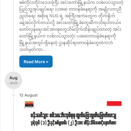
စစ်ကိုင်းတိုင်း‌ဒေသကြီး အင်းတော်မြို့နယ်က လစ်လပ်သွားတဲ့
ပြည်သူ့အုပ်ချုပ်ရေး (ပအဖ) တာဝန်ခံနေရာကို အမျိုးသားညီ
ညွှတ်ရေး အစိုးရ NUG ရဲ့ အကြီးအကဲတွေက တိုက်ရိုက်
ခန့်အပ်လိုက်တယ်လို့ အင်းတော်မြို့ခံတွေဆီကသိရပါတယ်။
တော်လှန်ရေးအင်အားစုတွေသိမ်းပိုက်ထိန်းချုပ်ထားတဲ့ အင်း
တော်မြို့နယ်က လစ်လပ်သွားတဲ့( ပအဖ)တာဝန်ခံနေရာကို
မြို့နယ်အတွင်းရှိနေတဲ့ ဌာနဆိုင်ရာတာဝန်ခံတွေထဲကဘဲ
သတ်မှတ်ကာ…
Read More »
Aug
- 2025 -
12 August