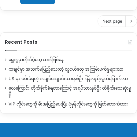
Next page
Recent Posts
ရွှေကူမှာတိုက်ပွဲတွေ ဆက်ဖြစ်နေ
ကချင်မှာ အသက်မပြည့်သေးတဲ့ လူငယ်တွေ အကြမ်းဖက်မှုများလာ
US မှာ ဖမ်းခံရတဲ့ ကချင်ကျောင်းသားနှစ်ဦး ပြန်လည်လွတ်မြောက်လာ
လေကြောင်း တိုက်ခိုက်ခံရတာကြောင့် အရပ်သားနှစ်ဦး ထိခိုက်၊သေဆုံးမှု
ရှိ
VIP လိုင်းတွေကို မီးအပြည့်ပေးပြီး ပုံမှန်လိုင်းတွေကို ဖြတ်တောက်ထား