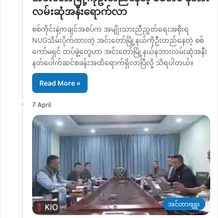
လမ်းဆုံအနီးရောက်လာ
စစ်ကိုင်းနဲ့ကချင်အစပ်က အမျိုးသားညီညွှတ်ရေးအစိုးရ
NUGသိမ်းပိုက်ထားတဲ့ အင်းတော်မြို့နယ်ကိုဦးတည်နေတဲ့ စစ်
ကော်မရှင် တပ်ဖွဲ့တွေဟာ အင်းတော်မြို့နယ်နဘားလမ်းဆုံအနီး
နတ်ပေါက်ဆင်စခန်းအထိရောက်ရှိလာပြီလို့ သိရပါတယ်။
Read More »
7 April
အင်တာဗျူး