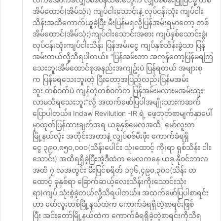
အိမ်ထောင်(အိမ်သုံး) ကျပ်ငါးသောင်းနဲ့ လုပ်ငန်းသုံး ကျပ်ငါး
သိန်းအထိကောက်ယူခဲ့ပြီး မီးပြန်မရလို့ပြန်အမ်းရမှာတော့ တစ်
အိမ်ထောင်(အိမ်သုံး)ကျပ်ငါးသောင်းအစား ကျပ်နှစ်သောင်းခွဲ၊
လုပ်ငန်းသုံးကျပ်ငါးသိန်း ပြန်အမ်းငွေ ကျပ်နှစ်သိန်းခွဲသာ ပြန်
အမ်းတယ်လို့သိရပါတယ်။ “ပြန်အမ်းတာ အကုန်တော့ပြန်မရကြ
သေးဘူးအိမ်ထောင်စုအနည်းအကျဥ်းပဲ ပြန်ရတယ် အများစု
က ပြန်မရသေးဘူးတဲ့ ပြီးတော့အပြည့်လည်းပြန်မအမ်း
ဘူး တစ်ဝက်ပဲ ကျန်တဲ့တစ်ဝက်က ပြန်အမ်းမလားမအမ်းဘူး
လာမသိရသေးဘူး”လို့ အထက်ဖော်ပြပါအမျိုးသားကဆက်
ပြောပါတယ်။ Indaw Revilution -IR ရဲ့ ဖေ့ဘုတ်စာမျက်နှာပေါ်
မှာထုတ်ပြန်ထားချက်အရ ယခုနှစ်မေလအထိ မော်လူးတ
မြို့နယ်လုံး အတိုင်းအတာနဲ့ လျှပ်စစ်မီးဖိုး ကောက်ခံရရှိ
ငွေ ၃၉၀,၈၅၀,၀၀၀(သိန်းပေါင်း သုံးထောင့် ကိုးရာ ရှစ်သိန်း ငါး
သောင်း) အထိရရှိခဲ့ပြီးအဲ့ဒီထဲက မေလကနေ ယခု နိုဝင်ဘာလ
အထိ ၇ လအတွင်း မီးပြင်စရိတ် ၁၇၆,၄၉၀,၃၀၀(သိန်း တ
ထောင့် ခုနှစ်ရာ ခြောက်ဆယ့်လေးသိန်းကိုးသောင်းသုံး
ရာ)ကျပ် သုံးစွဲခဲ့တယ်လို့သိရပါတယ်။ အထက်ဖော်ပြပါစာရင်း
ဟာ မော်လူးတစ်မြို့နယ်ထဲက ကောက်ခံရရှိတဲ့စာရင်းဖြစ်
ပြီး အင်းတော်မြို့နယ်ထဲက ကောက်ခံရရှိခဲ့တဲ့စာရင်းကိုသိရ