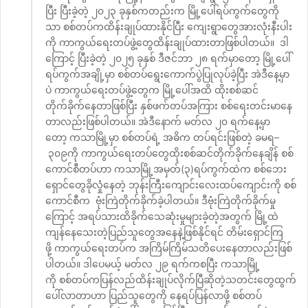
ပြီး ပြီးခဲ့တဲ့ ၂၀၂၃ ခုနှစ်ကတည်းက မြို့ပေါ်ရပ်ကွက်တွေကို
သာ စစ်တပ်ကထိန်းချုပ်ထားနိုင်ပြီး ကျေးရွာတွေအားလုံးနီးပါး
ကို ကာကွယ်ရေးတပ်ဖွဲ့တွေထိန်းချုပ်ထားတာဖြစ်ပါတယ်။ ဒါ
ကြောင့် ပြီးခဲ့တဲ့ ၂၀၂၅ ခုနှစ် ဒီဇင်ဘာ ၂၈ ရက်မှာတော့ မြို့ပေါ်
ရပ်ကွက်အချို့မှာ စစ်တပ်ရွေးကောက်ပွဲပြုလုပ်ခဲ့ပြီး အဲဒီနေ့မှာ
ပဲ ကာကွယ်ရေးတပ်ဖွဲ့တွေက မြို့ပေါ်အထိ ထိုးစစ်ဆင်
တိုက်ခိုက်နေတာဖြစ်ပြီး နှစ်ဖက်တပ်အကြား စစ်ရေးတင်းမာနေ
တာလည်းဖြစ်ပါတယ်။ အဲဒီနောက် မတ်လ ၂၀ ရက်နေ့မှာ
တော့ ကသာမြို့မှာ စစ်တပ်ရဲ့ အဓိက တပ်ရင်းဖြစ်တဲ့ ခမရ–
၃၀၉ကို ကာကွယ်ရေးတပ်တွေထိုးစစ်ဆင်တိုက်ခိုက်နေချိန် စစ်
ကောင်စီတပ်ဟာ ကသာမြို့အမှတ်(၃)ရပ်ကွက်ထဲက စစ်ဘေး
ရှောင်တွေခိုလှုံနေတဲ့ ဘုန်းကြီးကျောင်းလေးထပ်ကျောင်းကို စစ်
ကောင်စီက ဗုံးကြဲတိုက်ခိုက်ခဲ့ပါတယ်။ ဒီဗုံးကြဲတိုက်ခိုက်မှု
ကြောင့် အရပ်သားထိခိုက်သေဆုံးမှုများခဲ့တဲ့အတွက် မြို့ထဲ
ကျန်နေသေးတဲ့ပြည်သူတွေအနေနဲ့ဖြစ်နိုင်ရင် တိမ်းရှောင်ကြ
ဖို့ ကာကွယ်ရေးတပ်က အကြိမ်ကြိမ်သတိပေးနေတာလည်းဖြစ်
ပါတယ်။ ဒါပေမယ့် မတ်လ ၂၉ ရက်ကစပြီး ကသာမြို့
ကို စစ်တပ်ကပြန်လည်ထိန်းချုပ်လိုက်ပြီဆိုတဲ့သတင်းတွေထွက်
ပေါ်လာတာဟာ ပြည်သူတွေကို နေရပ်ပြန်လာဖို့ စစ်တပ်