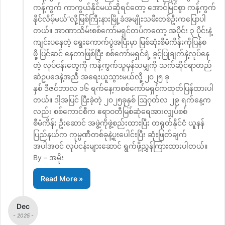
ကန့်ကွက် ကာကွယ်နိုင်မယ်ဆိုရင်တော့ အောင်မြင်စွာ ကန့်ကွက်
နိုင်လိမ့်မယ်”လို့မြစ်ကြီးနားမြို့ခံအမျိုးသမီးတစ်ဦးကပြောပါ
တယ်။ အာဏာသိမ်းစစ်ကော်မရှင်တပ်ကတော့ အပိုင်း ၃ ပိုင်းနဲ့
ကျင်းပနေတဲ့ ရွေးကောက်ပွဲအပြီးမှာ မြစ်ဆုံးစီမံကိန်းကိုပြန်စ
ဖို့ ပြင်ဆင် နေတာဖြစ်ပြီး စစ်ကော်မရှင်ရဲ့ ခွင့်ပြုချက်နဲ့လုပ်နေ
တဲ့ လုပ်ငန်းတွေကို ကန့်ကွက်သူမှန်သမျှကို သက်ဆိုင်ရာတည်
ဆဲဥပဒေနဲ့အညီ အရေးယူသွားမယ်လို့ ၂၀၂၅ ခု
နှစ် ဒီဇင်ဘာလ ၁၆ ရက်နေ့ကစစ်ကော်မရှင်ကထုတ်ပြန်ထားပါ
တယ်။ ဒါ့အပြင် ပြီးခဲ့တဲ့ ၂၀၂၅ခုနှစ် ဩဂုတ်လ ၂၉ ရက်နေ့က
လည်း စစ်ကောင်စီက ဧရာဝတီမြစ်ဆုံရေအားလျှပ်စစ်
စီမံကိန်း ဦးဆောင် အဖွဲ့ကိုဖွဲ့စည်းထားပြီး တရုတ်နိုင်ငံ ယူနန်
ပြည်နယ်က ကုမ္ပဏီတစ်ခုနဲ့ပူးပေါင်းပြီး ဆုံးဖြတ်ချက်
အပါအဝင် လုပ်ငန်းများဆောင် ရွက်ဖို့ညွှန်ကြားထားပါတယ်။
By – အမိုး
Read More »
Dec
- 2025 -