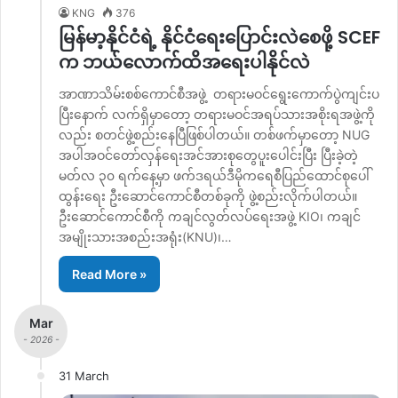
KNG
376
မြန်မာ့နိုင်ငံရဲ့ နိုင်ငံရေးပြောင်းလဲစေဖို့ SCEF
က ဘယ်လောက်ထိအရေးပါနိုင်လဲ
အာဏာသိမ်းစစ်ကောင်စီအဖွဲ့ တရားမဝင်ရွေးကောက်ပွဲကျင်းပ
ပြီးနောက် လက်ရှိမှာတော့ တရားမဝင်အရပ်သားအစိုးရအဖွဲ့ကို
လည်း စတင်ဖွဲ့စည်းနေပြီဖြစ်ပါတယ်။ တစ်ဖက်မှာတော့ NUG
အပါအဝင်တော်လှန်ရေးအင်အားစုတွေပူးပေါင်းပြီး ပြီးခဲ့တဲ့
မတ်လ ၃၀ ရက်နေ့မှာ ဖက်ဒရယ်ဒီမိုကရေစီပြည်ထောင်စုပေါ်
ထွန်းရေး ဦးဆောင်ကောင်စီတစ်ခုကို ဖွဲ့စည်းလိုက်ပါတယ်။
ဦးဆောင်ကောင်စီကို ကချင်လွတ်လပ်ရေးအဖွဲ့ KIO၊ ကချင်
အမျိုးသားအစည်းအရုံး(KNU)၊…
Read More »
Mar
- 2026 -
31 March