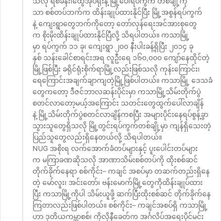
သလို ရဲစခန်း၊ထွေအုပ်ရုံးနဲ့ မြို့ပေါ်ရပ်ကွက် တစ်ချို့ကို
သာ စစ်တပ်ဘက်က ထိန်းချုပ်ထားနိုင်ပြီး မြို့အစွန်ရပ်ကွက်
နဲ့ ကျေးရွာတွေဘက်ကိုတော့ တော်လှန်ရေးအင်အားစုတွေ
က စိုးမိုးထိန်းချုပ်ထားနိုင်ပြီလို့ သိရပါတယ်။ ကသာမြို့
မှာ ရပ်ကွက် ၁၁ ခု၊ ကျေးရွာ ၂၀၀ နီးပါးခန့်ရှိပြီး ၂၀၁၄ ခု
နှစ် သန်းခေါင်စာရင်းအရ လူဦးရေ ၁၆၀,၀၀၀ ကျော်နေထိုင်တဲ့
မြို့ဖြစ်ပြီး ခရိုင်ရုံးစိုက်ရာမြို့လည်းဖြစ်သလို ကုန်းကြောင်း၊
ရေကြောင်းအချက်ချာကျတဲ့မြို့ဖြစ်ပါတယ်။ ကသာမြို့ ဒေသခံ
တွေကတော့ ဒီဇင်ဘာလဆန်းပိုင်းမှာ ကသာမြို့သိမ်းတိုက်ပွဲ
စတင်လာတော့မယ့်အကြောင်း သတင်းတွေထွက်ပေါ်လာချိန်
နဲ့ မြို့သိမ်းတိုက်ပွဲစတင်လာချိန်ကစပြီး အများပိုင်းနေရပ်စွန့်ခွာ
သွားသူတွေရှိသလို မြို့တွင်းရပ်ကွက်တစ်ချို့မှာ ကျန်ရှိသေးတဲ့
ပြည်သူတွေလည်းရှိနေတယ်လို့ သိရပါတယ်။
NUG အစိုးရ လက်အောက်ခံတပ်များနှင့် ပူးပေါင်းတပ်များ
က မကြာခဏဆိုသလို အာဏာသိမ်းစစ်တပ်ကို ထိုးစစ်ဆင်
တိုက်ခိုက်နေရာ စစ်ကိုင်း– ကချင် အစပ်မှာ တဆက်တည်းရှိနေ
တဲ့ မော်လူး၊ အင်းတော်၊ ဗန်းမောက်မြို့တွေကိုထိန်းချုပ်ထား
ပြီး ကသာမြို့ကိုပါ သိမ်းယူဖို့ ဆက်ပြီးထိုးစစ်ဆင် တိုက်ခိုက်နေ
ကြတာလည်းဖြစ်ပါတယ်။ စစ်ကိုင်း– ကချင်အစပ်ရှိ ကသာမြို့
ဟာ ဒုတိယကမ္ဘာစစ်၊ ကိုလိုနီခေတ်က အင်္ဂလိပ်အရေးပိုင်မင်း