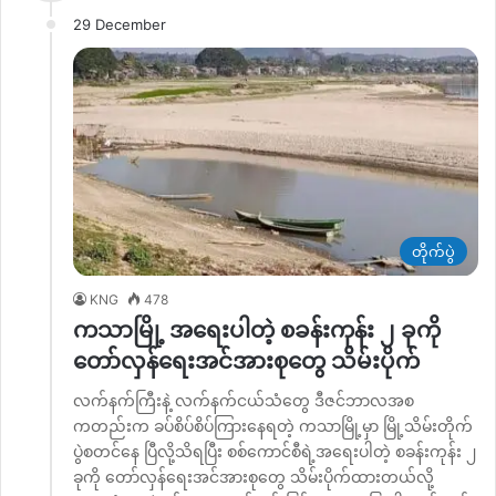
29 December
တိုက်ပွဲ
KNG
478
ကသာမြို့ အရေးပါတဲ့ စခန်းကုန်း ၂ ခုကို
တော်လှန်ရေးအင်အားစုတွေ သိမ်းပိုက်
လက်နက်ကြီးနဲ့ လက်နက်ငယ်သံတွေ ဒီဇင်ဘာလအစ
ကတည်းက ခပ်စိပ်စိပ်ကြားနေရတဲ့ ကသာမြို့မှာ မြို့သိမ်းတိုက်
ပွဲစတင်နေ ပြီလို့သိရပြီး စစ်ကောင်စီရဲ့အရေးပါတဲ့ စခန်းကုန်း ၂
ခုကို တော်လှန်ရေးအင်အားစုတွေ သိမ်းပိုက်ထားတယ်လို့