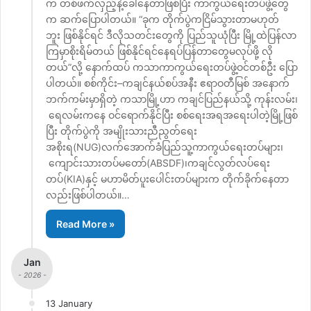
က တစ်ဖက်လှည့်နဲ့ခေါ်နေတာဖြစ်ပြီး ကာကွယ်ရေးတပ်ဖွဲ့တွေ
က ဆက်ပြောပါတယ်။ “ခုက တိုက်ပွဲကငြိမ်သွားတာမဟုတ်
ဘူး ဖြစ်နိုင်ရင် ဒီလိုသတင်းတွေကို ပြည်သူယုံပြီး မြို့ထဲပြန်လာ
ကြမှာစိုးရိမ်တယ် ဖြစ်နိုင်ရင်နေရပ်ပြန်တာတွေမလုပ်ဖို့ လို
တယ်”လို့ နောက်ထပ် ကသာကာကွယ်ရေးတပ်ဖွဲ့ဝင်တစ်ဦး ပြော
ပါတယ်။ စစ်ကိုင်း–ကချင်နယ်စပ်အနီး ဧရာဝတီမြစ် အနောက်
ဘက်ကမ်းမှာရှိတဲ့ ကသာမြို့ဟာ ကချင်ပြည်နယ်သို့ ကုန်းလမ်း၊
ရေလမ်းကနေ ဝင်ရောက်နိုင်ပြီး စစ်ရေးအရအရေးပါတဲ့မြို့ဖြစ်
ပြီး တိုက်ပွဲကို အမျိုးသားညီညွတ်ရေး
အစိုးရ(NUG)လက်အောက်ခံပြည်သူ့ကာကွယ်ရေးတပ်များ၊
ကျောင်းသားတပ်မတော်(ABSDF)၊ကချင်လွတ်လပ်ရေး
တပ်(KIA)နှင့် မဟာမိတ်ပူးပေါင်းတပ်များက တိုက်ခိုက်နေတာ
လည်းဖြစ်ပါတယ်။…
Read More »
Jan
- 2026 -
13 January