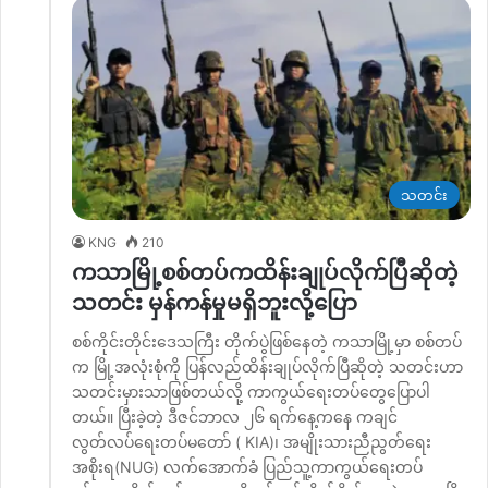
သတင်း
KNG
210
ကသာမြို့စစ်တပ်ကထိန်းချုပ်လိုက်ပြီဆိုတဲ့
သတင်း မှန်ကန်မှုမရှိဘူးလို့ပြော
စစ်ကိုင်းတိုင်းဒေသကြီး တိုက်ပွဲဖြစ်နေတဲ့ ကသာမြို့မှာ စစ်တပ်
က မြို့အလုံးစုံကို ပြန်လည်ထိန်းချုပ်လိုက်ပြီဆိုတဲ့ သတင်းဟာ
သတင်းမှားသာဖြစ်တယ်လို့ ကာကွယ်ရေးတပ်တွေပြောပါ
တယ်။ ပြီးခဲ့တဲ့ ဒီဇင်ဘာလ ၂၆ ရက်နေ့ကနေ ကချင်
လွတ်လပ်ရေးတပ်မတော် ( KIA)၊ အမျိုးသားညီညွတ်ရေး
အစိုးရ(NUG) လက်အောက်ခံ ပြည်သူ့ကာကွယ်ရေးတပ်