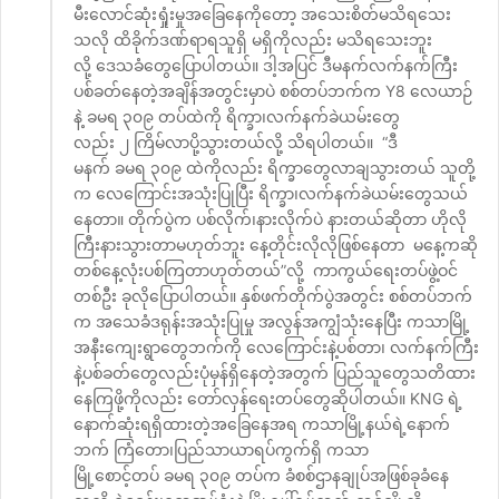
မီးလောင်ဆုံးရှုံးမှုအခြေနေကိုတော့ အသေးစိတ်မသိရသေး
သလို ထိခိုက်ဒဏ်ရာရသူရှိ မရှိကိုလည်း မသိရသေးဘူး
လို့ ဒေသခံတွေပြောပါတယ်။ ဒါ့အပြင် ဒီမနက်လက်နက်ကြီး
ပစ်ခတ်နေတဲ့အချိန်အတွင်းမှာပဲ စစ်တပ်ဘက်က Y8 လေယာဉ်
နဲ့ ခမရ ၃၀၉ တပ်ထဲကို ရိက္ခာ၊လက်နက်ခဲယမ်းတွေ
လည်း ၂ ကြိမ်လာပို့သွားတယ်လို့ သိရပါတယ်။ “ဒီ
မနက် ခမရ ၃၀၉ ထဲကိုလည်း ရိက္ခာတွေလာချသွားတယ် သူတို့
က လေကြောင်းအသုံးပြုပြီး ရိက္ခာ၊လက်နက်ခဲယမ်းတွေသယ်
နေတာ။ တိုက်ပွဲက ပစ်လိုက်၊နားလိုက်ပဲ နားတယ်ဆိုတာ ဟိုလို
ကြီးနားသွားတာမဟုတ်ဘူး နေ့တိုင်းလိုလိုဖြစ်နေတာ မနေ့ကဆို
တစ်နေ့လုံးပစ်ကြတာဟုတ်တယ်”လို့ ကာကွယ်ရေးတပ်ဖွဲ့ဝင်
တစ်ဦး ခုလိုပြောပါတယ်။ နှစ်ဖက်တိုက်ပွဲအတွင်း စစ်တပ်ဘက်
က အသေခံဒရုန်းအသုံးပြုမှု အလွန်အကျွံသုံးနေပြီး ကသာမြို့
အနီးကျေးရွာတွေဘက်ကို လေကြောင်းနဲ့ပစ်တာ၊ လက်နက်ကြီး
နဲ့ပစ်ခတ်တွေလည်းပုံမှန်ရှိနေတဲ့အတွက် ပြည်သူတွေသတိထား
နေကြဖို့ကိုလည်း တော်လှန်ရေးတပ်တွေဆိုပါတယ်။ KNG ရဲ့
နောက်ဆုံးရရှိထားတဲ့အခြေနေအရ ကသာမြို့နယ်ရဲ့နောက်
ဘက် ကြံတော၊ပြည်သာယာရပ်ကွက်ရှိ ကသာ
မြို့စောင့်တပ် ခမရ ၃၀၉ တပ်က ခံစစ်ဌာနချုပ်အဖြစ်ခုခံနေ