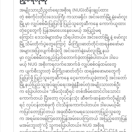
အမျိုးသားညီညွတ်ရေးအစိုးရ (NUG)ထိန်းချုပ်ထား
တဲ့ စစ်ကိုင်းတိုင်းဒေသကြီး ကသာခရိုင်၊ အင်းတော်မြို့နဲ့မော်လူး
မြို့မှာ လျှပ်စစ်မီးပြုပြင်ဖို့ ပြည်သူတွေဆီကနေ ကောက်ယူထား
တဲ့ငွေတွေကို ပြန်အမ်းပေးနေပေမယ့် အပြည့်မရ
ကြောင်း ဒေသခံများထံမှ သိရပါတယ်။ အင်းတော်မြို့နဲ့ မော်လူး
မြို့သိမ်းတိုက်ပွဲတွေကြောင့် မီးကြိုး၊ဓာတ်တိုင်၊ထရန်စဖော်မာ
အများအပြားပျက်စီးခဲ့လို့ အင်းတော်နဲ့မော်လူးမြို့နယ်
မှာ လျှပ်စစ်မီးလရှည်ပြတ်တောက်ခဲ့တာဖြစ်ပါတယ်။ ဒါပေ
မယ့် NUG အစိုးကရလက်အောက်ခံ လျှပ်စစ်ဝန်ထမ်းတွေ
က ပျက်စီးသွားတဲ့ မီးကြိုး၊ဓာတ်တိုင်၊ ထရန်စဖောမာတွေကို
ပြုပြင်ဖို့ ပြည်သူတွေဆီကနေ ငွေကောက်ယူခဲ့တာလို့ အင်းတော်
မြို့နယ်ပြည်သူ့အုပ်ချုပ်ရေးအဖွဲ့နဲ့နီးစပ်တဲ့အမျိုးသားတစ်ဦး
က ပြောပါတယ်။ “အိမ်သုံးဆိုရင် တစ်အိမ်ထောင်ငါးသောင်း
ကောက်တယ် ပြီးတော့ လုပ်ငန်းသုံး ဆီစက်၊ဆန်ဆက်လိုမျိုးဆို
ရင် လုပ်ငန်းတစ်ခုကို ငါးသိန်းကောက်ပါတယ်။ ဒါပေမယ့်မီး
ကပြင်တော့ပြင်တယ် အခုထိမီးကမရသေးတော့ပြည်သူတွေ
က အရမ်းဝေဖန်ကြတော့ပြန်အမ်းပေးကြတယ် အပြည့်တော့ပြန်
မအမ်းဘူးတဲ့”လို့ သူကပြောပါတယ်။ NUG အစိုးရ
လက်အောက်ခံလျှပ်စစ်ဝန်ထမ်းတွေက လျှပ်စစ်မီးပြုပြင်ဖို့ တစ်