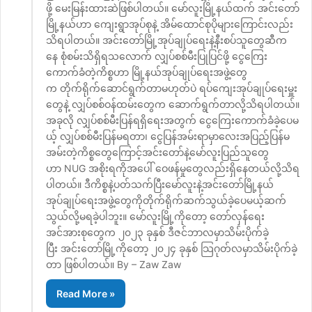
ဖို့ မေးမြန်းထားဆဲဖြစ်ပါတယ်။ မော်လူးမြို့နယ်ထက် အင်းတော်
မြို့နယ်ဟာ ကျေးရွာအုပ်စုနဲ့ အိမ်ထောင်စုပိုများကြောင်းလည်း
သိရပါတယ်။ အင်းတော်မြို့အုပ်ချုပ်ရေးနဲ့နီးစပ်သူတွေဆီက
နေ စုံစမ်းသိရှိရသလောက် လျှပ်စစ်မီးပြုပြင်ဖို့ ငွေကြေး
ကောက်ခံတဲ့ကိစ္စဟာ မြို့နယ်အုပ်ချုပ်ရေးအဖွဲ့တွေ
က တိုက်ရိုက်ဆောင်ရွက်တာမဟုတ်ပဲ ရပ်ကျေးအုပ်ချုပ်ရေးမှူး
တွေနဲ့ လျှပ်စစ်ဝန်ထမ်းတွေက ဆောက်ရွက်တာလို့သိရပါတယ်။
အခုလို လျှပ်စစ်မီးပြန်ရရှိရေးအတွက် ငွေကြေးကောက်ခံခဲ့ပေမ
ယ့် လျှပ်စစ်မီးပြန်မရတာ၊ ငွေပြန်အမ်းရာမှာလေးအပြည့်ပြန်မ
အမ်းတဲ့ကိစ္စတွေကြောင့်အင်းတော်နဲ့မော်လူးပြည်သူတွေ
ဟာ NUG အစိုးရကိုအပေါ် ဝေဖန်မှုတွေလည်းရှိနေတယ်လို့သိရ
ပါတယ်။ ဒီကိစ္စနဲ့ပတ်သက်ပြီးမော်လူးနဲ့အင်းတော်မြို့နယ်
အုပ်ချုပ်ရေးအဖွဲ့တွေကိုတိုက်ရိုက်ဆက်သွယ်ခဲ့ပေမယ့်ဆက်
သွယ်လို့မရခဲ့ပါဘူး။ မော်လူးမြို့ကိုတော့ တော်လှန်ရေး
အင်အားစုတွေက ၂၀၂၃ ခုနှစ် ဒီဇင်ဘာလမှာသိမ်းပိုက်ခဲ့
ပြီး အင်းတော်မြို့ကိုတော့ ၂၀၂၄ ခုနှစ် သြဂုတ်လမှာသိမ်းပိုက်ခဲ့
တာ ဖြစ်ပါတယ်။ By – Zaw Zaw
Read More »