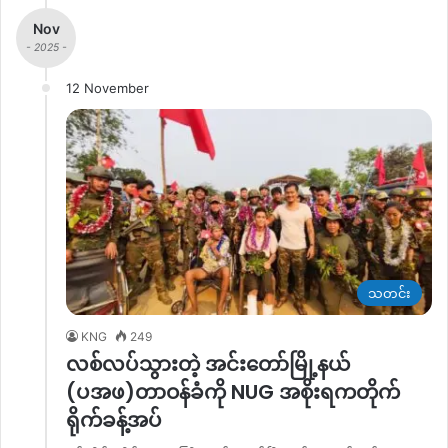
Nov
- 2025 -
12 November
သတင်း
KNG
249
လစ်လပ်သွားတဲ့ အင်းတော်မြို့နယ်
(ပအဖ)တာဝန်ခံကို NUG အစိုးရကတိုက်
ရိုက်ခန့်အပ်