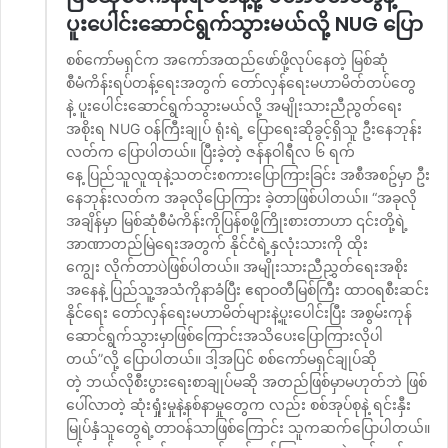
ပူးပေါင်းဆောင်ရွက်သွားမယ်လို့ NUG ပြော
စစ်ကော်မရှင်က အကော်အထည်ဖော်ဖို့လုပ်နေတဲ့ မြစ်ဆုံ
စီမံကိန်းရပ်တန့်ရေးအတွက် တော်လှန်ရေးမဟာမိတ်တပ်တွေ
နဲ့ ပူးပေါင်းဆောင်ရွက်သွားမယ်လို့ အမျိုးသားညီညွတ်‌ရေး
အစိုးရ NUG ဝန်ကြီးချုပ် ရုံးရဲ့ ပြောရေးဆိုခွင့်ရှိသူ ဦးနေဘုန်း
လတ်က ပြောပါတယ်။ ပြီးခဲ့တဲ့ ဇန်နဝါရီလ ၆ ရက်
နေ့ ပြည်သူလူထုနဲ့သတင်းစကားပြောကြားခြင်း အစီအစဥ်မှာ ဦး
နေဘုန်းလတ်က အခုလိုပြောကြား ခဲ့တာဖြစ်ပါတယ်။ “အခုလို
အချိန်မှာ မြစ်ဆုံစီမံကိန်းကိုပြန်စဖို့ကြိုးစားတာဟာ ၎င်းတို့ရဲ့
အာဏာတည်မြဲရေးအတွက် နိုင်ငံရဲ့နှလုံးသားကို ထိုး
ကျွေး လိုက်တာပဲဖြစ်ပါတယ်။ အမျိုးသားညီညွှတ်ရေးအစိုး
အနေနဲ့ ပြည်သူ့အသံကိုနာခံပြီး ဧရာဝတီမြစ်ကြီး ထာဝရစီးဆင်း
နိုင်ရေး တော်လှန်ရေးမဟာမိတ်များနဲ့ပူးပေါင်းပြီး အစွမ်းကုန်
ဆောင်ရွက်သွားမှာဖြစ်ကြောင်းအသိပေးပြောကြားလိုပါ
တယ်”လို့ ပြောပါတယ်။ ဒါ့အပြင် စစ်ကော်မရှင်ချုပ်ဆို
တဲ့ ဘယ်လိုစီးပွားရေးစာချုပ်မဆို အတည်ဖြစ်မှာမဟုတ်ဘဲ ဖြစ်
ပေါ်လာတဲ့ ဆုံးရှုံးမှုနဲ့နစ်နာမှုတွေက လည်း စစ်အုပ်စုနဲ့ ရင်းနှီး
မြုပ်နှံသူတွေရဲ့တာဝန်သာဖြစ်ကြောင်း သူကဆက်ပြောပါတယ်။