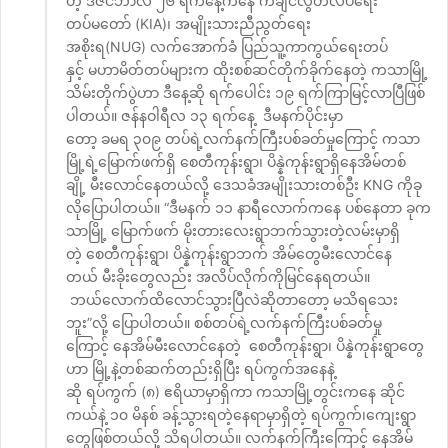
တဲ့ ဒီဇင်ဘာလ ၂၆ ရက်နေ့ကနေ ကချင်လွတ်လပ်ရေး
တပ်မတော် (KIA)၊ အမျိုးသားညီညွတ်ရေး
အစိုးရ(NUG) လက်အောက်ခံ ပြည်သူ့ကာကွယ်ရေးတပ်
နှင့် မဟာမိတ်တပ်များက ထိုးစစ်ဆင်တိုက်ခိုက်နေတဲ့ ကသာမြို့
သိမ်းတိုက်ပွဲဟာ ဒီနေ့ဆို ရက်ပေါင်း ၁၉ ရက်ကြာမြင့်လာပြီဖြစ်
ပါတယ်။ ဇန်နဝါရီလ ၁၃ ရက်နေ့ ဒီမနက်ပိုင်းမှာ
တော့ ခမရ ၃၀၉ တပ်ရဲ့လက်နက်ကြီးပစ်ခတ်မှုကြောင့် ကသာ
မြို့ရဲ့မြောက်ဖက်ရှိ စေတီကုန်းရွာ၊ ပိန္နဲကုန်းရွာရှိနေအိမ်တစ်
ချို့ မီးလောင်နေတယ်လို့ ဒေသခံအမျိုးသားတစ်ဦး KNG ကိုခု
လိုပြောပါတယ်။ “ဒီမနက် ၁၁ နာရီလောက်ကနေ ပစ်နေတာ ခုက
သာမြို့ မြောက်ဖက် မိုးတားလေးရွာဘက်သွားတဲ့လမ်းမှာရှိ
တဲ့ စေတီကုန်းရွာ၊ ပိန္နဲကုန်းရွာဘက် အိမ်တွေမီးလောင်နေ
တယ် မီးခိုးတွေလည်း အလိပ်လိုက်ကိုမြင်နေရတယ်။
ဘယ်လောက်ထိလောင်သွားပြီလဲဆိုတာတော့ မသိရသေး
ဘူး”လို့ ပြောပါတယ်။ စစ်တပ်ရဲ့လက်နက်ကြီးပစ်ခတ်မှု
ကြောင့် နေအိမ်မီးလောင်နေတဲ့ စေတီကုန်းရွာ၊ ပိန္နဲကုန်းရွာတွေ
ဟာ မြို့နဲ့တစ်ဆက်တည်းရှိပြီး ရပ်ကွက်အနေနဲ့
ဆို ရပ်ကွက် (၈) ဧရိယာမှာရှိကာ ကသာမြို့တွင်းကနေ ဆိုင်
ကယ်နဲ့ ၁၀ မိနစ် ခန့်သွားရတဲ့နေရာမှာရှိတဲ့ ရပ်ကွက်၊ကျေးရွာ
တွေဖြစ်တယ်လို့ သိရပါတယ်။ လက်နက်ကြီးကြောင့် နေအိမ်