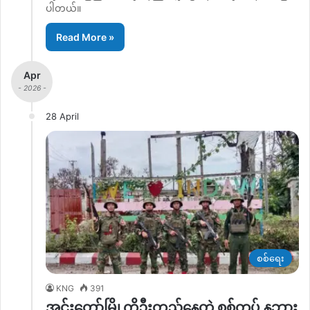
ပါတယ်။
Read More »
Apr
- 2026 -
28 April
စစ်ရေး
KNG
391
အင်းတော်မြို့ကိုဦးတည်နေတဲ့ စစ်တပ် နဘား