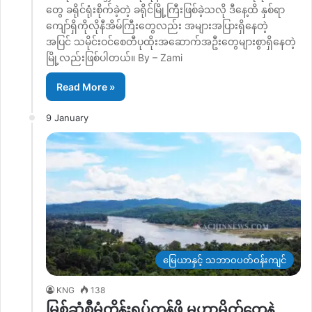
တွေ ခရိုင်ရုံးစိုက်ခဲ့တဲ့ ခရိုင်မြို့ကြီးဖြစ်ခဲ့သလို ဒီနေ့ထိ နှစ်ရာ
ကျော်ရှိကိုလိုနီအိမ်ကြီးတွေလည်း အများအပြားရှိနေတဲ့
အပြင် သမိုင်းဝင်စေတီပုထိုးအဆောက်အဦးတွေများစွာရှိနေတဲ့
မြို့လည်းဖြစ်ပါတယ်။ By – Zami
Read More »
9 January
မြေယာနှင့် သဘာဝပတ်ဝန်းကျင်
KNG
138
မြစ်ဆုံစီမံကိန်းရပ်တန့်ဖို့ မဟာမိတ်တွေနဲ့