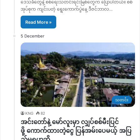
ဒေသခံတွေနဲ့ စစ်ရေးသတင်းရင်းမြစ်တွေက ပြောပါတယ်။ စစ်
အုပ်စုက ကျင်းပတဲ့ ရွေးကောက်ပွဲနေ့ ‌ဒီဇင်ဘာလ…
Read More »
5 December
သတင်း
KNG
82
အင်းတော်နဲ့ မော်လူးမှာ လျှပ်စစ်မီးပြင်
ဖို့ ကောက်ထားတဲ့ငွေ ပြန်အမ်းပေမယ့် အပြ
ည့်မရဟုဆို