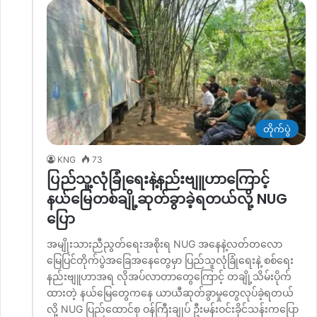
တိုက်ပွဲ
KNG
73
ပြည်သူ့လုံခြုံရေးနဲ့နည်းဗျူဟာကြောင့်
နယ်မြေတစ်ချို့ဆုတ်ခွာခဲ့ရတယ်လို့ NUG
ပြော
အမျိုးသားညီညွတ်ရေးအစိုးရ NUG အနေနဲ့လတ်တလော
မြေပြင်တိုက်ပွဲအခြေအနေတွေမှာ ပြည်သူလုံခြုံရေးနဲ့ စစ်ရေး
နည်းဗျူဟာအရ လိုအပ်လာတာတွေကြောင့် တချို့သိမ်းပိုက်
ထားတဲ့ နယ်မြေတွေကနေ ယာယီဆုတ်ခွာမှုတွေလုပ်ခဲ့ရတယ်
လို့ NUG ပြည်ထောင်စု ဝန်ကြီးချုပ် ဦးမန်းဝင်းခိုင်သန်းကပြော