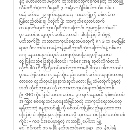
နှင့် မဟာမိတ်တပ်များက ထိုးစစ်ဆင်တိုက်ခိုက်နေတဲ့ ကသာမြို့
သိမ်းတိုက်ပွဲဟာ ဒီနေ့ဆို ၃ လရှိလာပြီဖြစ်ပါတယ်။ ဒါပေ
မယ့် မတ်လ ၂၉ ရက်နေ့မှာတော့ ကသာမြို့ကို စစ်တပ်က
ပြန်လည်ထိန်းချုပ်လိုက်ပြီး ကာကွယ်ရေးတပ်ဘက်
က နောက်ဆုတ်သွားပြီဆိုတဲ့အကြောင်း လူမူကွန်ယက်ပေါ်
မှာ သတင်းတွေထွက်ပေါ်လာတာပါ။ ဒါကြောင့် ဒီကိစ္စနဲ့
ပတ်သက်ပြီး ကသာကာကွယ်ရေးတပ်တွေကို KNG က မေးမြန်း
ရာမှာ ဒီသတင်းဟာမှန်ကန်မှုမရှိဘူးဆိုတဲ့အကြောင်းနဲ့ စစ်ရေး
အရ ခနတာနောက်ဆုတ်ထားရတဲ့အခြေနေမှာရှိနေတယ်
လို့ ပြန်လည်ဖြေဆိုခဲ့ပါတယ်။ “စစ်ရေးအရ ဆုတ်လိုက်တက်
လိုက်ပါပဲ ဟိုလိုကြီးတပ်ဆုတ်သွားတာမရှိပါဘူး။ ဒါကသတင်း
မှားသာဖြစ်တယ် ကျနော်တို့လည်း အဖက်ဖက်ကနေရင်းထားရ
တာလေ လွယ်လွယ်နဲ့နောက်ဆုတ်မလား မြို့သိမ်းတိုက်ပွဲရတဲ့
အထိ တိုက်သွားမှာ”လို့ ကသာကာကွယ်ရေးတပ်ဖွဲ့ဝင်တစ်
ဦး KNG ကိုပြောပါတယ်။ မတ်လ ၃၁ ရက်နေ့အထိ နှစ်ဖက်တပ်
အကြား စစ်ရေးတင်းမာနေဆဲဖြစ်သလို ကာကွယ်ရေးတပ်တွေ
ရရှိထားတဲ့ နေရာတစ်ချို့ကို စစ်တပ်ကပြန်လည်ရယူထားတာ
ကြောင့် ဝါဒဖြန့်နေတာဖြစ်တယ်လို့ သူကဆက်ပြောပါတယ်။ စစ်
ကိုင်း – ကချင်အစပ်မှာရှိတဲ့ ကသာမြို့ပေါ်ဟာ မြို့
ပေါ် ရပ်ကွက် ၁၁ ခု မြို့နယ်အတွင်းကျေးရွာ ၂၀၀ နီးပါးရှိ