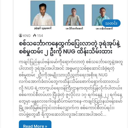
သတင်း
KNG
154
စစ်သင်္ဘောကနေထွက်ပြေးလာတဲ့ ဒုရဲအုပ်နဲ့
စစ်မှုထမ်း ၂ ဦးကို NUG ထိန်းသိမ်းထား
ကချင်ပြည်နယ်ဗန်းမော်ကိုရောက်လာတဲ့ စစ်သင်္ဘောတွေနဲ့အတူ
ပါလာတဲ့ ဒုရဲအုပ်အပါအဝင် အဓ္ဓမလူသစ်စုဆောင်းခံခဲ့ရတဲ့
စစ်မှုထမ်း ၂ဦးကိုအမျိုးသားညီညွှတ်ရေးအစိုးရ NUG
လက်အောက်ခံတပ်တွေကထိန်းသိမ်းစောက်ရှောက်ထားတယ်
လို့ NUG ရဲ့ကာကွယ်ရေးဝန်ကြီးဌာနကထုတ်ပြန်လိုက်ပါတယ်။
စစ်ကောင်စီတပ်ဟာ ပြီးခဲ့တဲ့ ဇူလိုင်လ ၁၇ ရက်နေ့နဲ့ ၂၂ ရက်နေ့
တွေမှာ မန္တလေးဂေါဝန်ဆိပ်ကမ်းကနေ–ကချင်ပြည်နယ်ဗန်းမော်
မြို့အထိမြစ်ကြောင်းတစ်လျှောက်က စစ်ကောင်စီတပ်ရင်း၊
တပ်ဖွဲ့တွေဆီ ရိက္ခာ၊ဆေးဝါး၊လူအင်အားအပါအဝင်…
Read More »