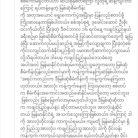
စစ်ကော်မရှင်တပ်ဟာ ဆယ်စုနှစ်တစ်ကြာ လူထုရဲ့ဆန့်ကျင်တာ
ကြောင့် ရပ်တန့်နေတဲ့ မြစ်ဆုံစီမံကိန်း
ကို အတုအယောင် ရွေးကောက်ပွဲအပြီးမှာ ပြန်လည်စတင်ဖို့
ကြိုးစားနေတာဖြစ်ပါတယ်။ စစ်အုပ်စုရဲ့ ဒုခေါင်းဆောင် ဦးစိုး
ဝင်းကိုယ်တိုင် ပြီးခဲ့တဲ့ ဒီဇင်ဘာလ ၁၆ ရက်နေ့ ကချင်ပြည်နယ်
ခရီးစဥ်မှာ မြစ်ဆုံစီမံကိန်းစတင်ဖို့ ပြင်ဆင်ထားချက်တွေကို ချပြ
ခဲ့ပြီး ဆောက်လုပ်မယ့်ဆည်ရဲ့အမြင့်ကိုလျော့ချကာ ပြီးခဲ့တဲ့စစ်
ကိုင်းငလျင်ထက်ခံနိုင်ရည်ရှိတဲ့ ပမာဏကိုဆာက်လုပ်သွားမယ်
လို့သိရပါတယ်။ ဒါပေမဲ့ ကချင်ပြည်နယ်ဒေသခံတွေ
အပါအဝင် မြန်မာနိုင်ငံတစ်ဝှမ်းကပြည်သူတွေကတော့ မြစ်ဆုံ
စီမံကိန်းပြန်လည်စတင်မှာကို ကန့်ကွက်နေကြဆဲဖြစ်ပါတယ်။
“အရင်ကတည်းက ဒီမြစ်ဆုံစီမံကိန်းကို ကန့်ကွက်နေကြတာ
ဟုတ်တယ်။ အားလုံး ကန့်ကွက်နေတဲ့ ကြားမှာတော့ စစ်တပ်
က စီမံကိန်းအကောင်းအထည်ဖော်နိုင်မယ်လို့တော့ မထင်ဘူး။
ဖြစ်လည်း ဖြစ်မြောက်လာမှာမဟုတ်ပါဘူး။ ဒီမြစ်ဆုံဆိုတာ
က ကချင်ပြည်နယ်နဲ့ပဲ ဆိုင်တာမဟုတ်ဘူး။ အားလုံးနဲ့ဆိုင်
တယ် မြန်မာနိုင်ငံရဲ့ အသက်သွေးကြောဖြစ်တယ်။ ဒါကြောင့် ဒါ
ကို အားလုံးဝိုင်းဝန်း ကာကွယ်ရမယ်။ ကျမတို့ မြန်မာနိုင်ငံမှာ ရှိ
တဲ့ ပြည်သူအားလုံး၊ ကချင်ပြည်သူအားလုံး ဒါကို ဝိုင်းဝန်း
ကန့်ကွက် ကာကွယ်သွားကြရမယ်။ စည်းလုံးညီညွှတ်စွာ ဝိုင်း