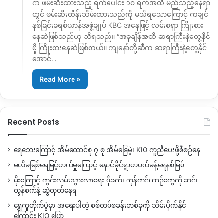
က ဖမ်းဆီးထားသည့် ရက်ပေါင်း ၁၀ ရက်အထိ မည်သည့်နေရာ
တွင် ဖမ်းဆီးထိန်းသိမ်းထားသည်ကို မသိရသောကြောင့် ကချင်
နှစ်ခြင်းခရစ်ယာန်အဖွဲ့ချုပ် KBC အနေဖြင့် လမ်းစရှာ ကြိုးစား
နေဆဲဖြစ်သည်ဟု သိရသည်။ “အခုချိန်အထိ ဆရာကြီးနဲ့တွေ့နိုင်
ဖို့ ကြိုးစားနေဆဲဖြစ်တယ်။ ကျနော်တို့ဆီက ဆရာကြီးနဲ့တွေ့နိုင်
အောင်…
Read More »
Recent Posts
ရေဘေးကြောင့် အိမ်ထောင်စု ၇ စု အိမ်ခြေမဲ့၊ KIO ကူညီပေးဖို့စီစဉ်နေ
မလိခမြစ်ရေမြင့်တက်မှုကြောင့် နောင်ခိုင်ရွာတဝက်ခန့်ရေနစ်မြှပ်
မိုးကြောင့် ကွင်းလမ်းသွားလာရေး ပိုခက်၊ ကုန်တင်ယာဉ်တွေကို ဆင်၊
ထွန်စက်နဲ့ ဆွဲထုတ်နေရ
ရွှေကူတိုက်ပွဲမှာ အရေးပါတဲ့ စစ်တပ်စခန်းတစ်ခုကို သိမ်းပိုက်နိုင်
ကြောင်း KIO ပြော