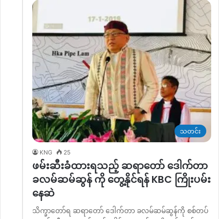
သတင်း
KNG
25
ဖမ်းဆီးခံထားရသည့် ဆရာတော် ဒေါက်တာ
ခလမ်ဆမ်ဆွန် ကို တွေ့နိုင်ရန် KBC ကြိုးပမ်း
နေဆဲ
သိက္ခာတော်ရ ဆရာတော် ဒေါက်တာ ခလမ်ဆမ်ဆွန်ကို စစ်တပ်