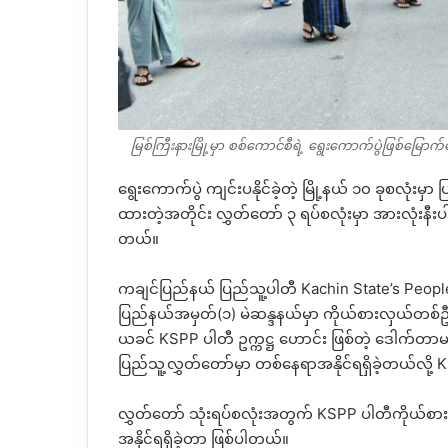
မြစ်ကြီးနားမြို့မှာ စစ်ကောင်စီရဲ့ ရွေးကောက်ပွဲဖြစ်မြ
ရွေးကောက်ပွဲ ကျင်းပနိုင်ခဲ့တဲ့ မြို့နယ် ၁၀ ခုစလုံးမှာ ပ
ထားတဲ့အတိုင်း လွှတ်တော် ၃ ရပ်စလုံးမှာ အားလုံးနီးပါး 
တယ်။
ကချင်ပြည်နယ် ပြည်သူ့ပါတီ Kachin State’s Peop
ပြည်နယ်အမှတ်(၁) မဲဆန္ဒနယ်မှာ ကိုယ်စားလှယ်တစ်ဦး
ယခင် KSPP ပါတီ ဥက္ကဋ္ဌ ဟောင်း ဖြစ်တဲ့ ဒေါက်တာမနမ်
ပြည်သူ့လွှတ်တော်မှာ တစ်နေရာအနိုင်ရရှိခဲ့တယ်လို့
လွှတ်တော် သုံးရပ်စလုံးအတွက် KSPP ပါတီကိုယ်စားပြု
အနိုင်ရရှိခဲ့တာ ဖြစ်ပါတယ်။