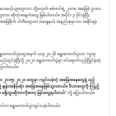
်းပေးမယ့်သူတွေလား သို့မဟုတ် စစ်တပ်ရဲ့ ၂၀၀၈ အခြေခံ ဥပဒေ
ဆိုတဲ့အချက်တွေ ဖြစ်ပါတယ်။ အပိုင်း ၃ ပိုင်းခွဲပြီး
အခြေစိုက် ပါတီတွေဟာ မဲဆန္ဒနယ် အနည်းစုမှာသာ အနိုင်ရခဲ့
်မာ့ရွေးကောက်ပွဲတွေအနက် ယခု ၂၀၂၆ ရွေးကောက်ပွဲဟာ ‘လူထု
ည်တွင်ခဲ့ပြီလို့ ၂၀၂၀ ရွေးကောက်ပွဲမှာ ဝင်ရောက်ယှဉ်ပြိုင်ခဲ့တဲ့
ပြောပါတယ်။
၂၀၁၅၊ ၂၀၂၀ တွေမှာ ကျင်းပခဲ့တဲ့ အခြေအနေတွေနဲ့ ယှဉ်
ဖို့ နှုန်းအနိမ့်ဆုံး အခြေအနေဖြစ်သွားတယ်။ ဒီဟာတွေကို ကြည့်
းဝ မရှိဘူးဆိုတာကိုတော့ မြင်တွေ့ရပါတယ်”
လို့ ပြောပါတယ်။
စ်တပ်က ရွေးကောက်ပွဲကျင်းပခဲ့ပါတယ်။