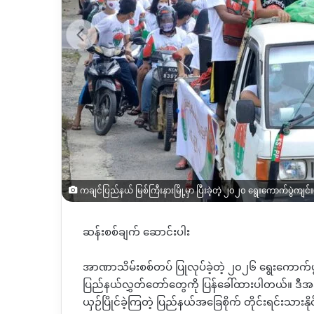
ကချင်ပြည်နယ် မြစ်ကြီးနားမြို့မှာ ပြီးခဲ့တဲ့ ၂၀၂၀ ရွေးကောက်ပွဲကျင်း
ဆန်းစစ်ချက် ဆောင်းပါး
အာဏာသိမ်းစစ်တပ် ပြုလုပ်ခဲ့တဲ့ ၂၀၂၆ ရွေးကောက်ပွ
ပြည်နယ်လွှတ်တော်တွေကို ပြန်ခေါ်ထားပါတယ်။ ဒီအချိန
ယှဉ်ပြိုင်ခဲ့ကြတဲ့ ပြည်နယ်အခြေစိုက် တိုင်းရင်းသား