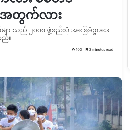
းအတွက်လား
တီများသည် ၂၀၀၈ ဖွဲ့စည်းပုံ အခြေခံဥပဒေ
သည်။
100
3 minutes read