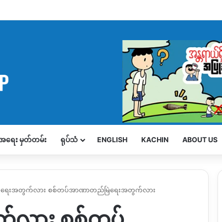
့်အရေး မှတ်တမ်း
ရုပ်သံ
ENGLISH
KACHIN
ABOUT US
ချမ်းရေးအတွက်လား စစ်တပ်အာဏာတည်မြဲရေးအတွက်လား
ွက်လား စစ်တပ်