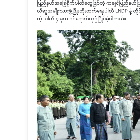
ပြည်နယ်အခြေစိုက်ပါတီတွေဖြစ်တဲ့ ကချင်ပြည်နယ်ပြ
လီဆူအမျိုးသားဖွံ့ဖြိုးတိုးတက်ရေးပါတီ LNDP နဲ့ တိုင
တဲ့ ပါတီ ၄ ခုက ဝင်ရောက်ယှဉ်ပြိုင်ခဲ့ပါတယ်။