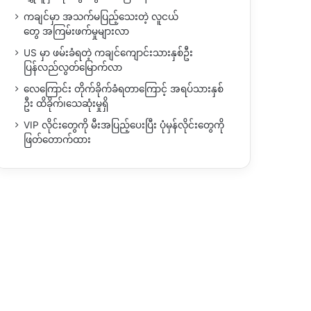
ကချင်မှာ အသက်မပြည့်သေးတဲ့ လူငယ်
တွေ အကြမ်းဖက်မှုများလာ
US မှာ ဖမ်းခံရတဲ့ ကချင်ကျောင်းသားနှစ်ဦး
ပြန်လည်လွတ်မြောက်လာ
လေကြောင်း တိုက်ခိုက်ခံရတာကြောင့် အရပ်သားနှစ်
ဦး ထိခိုက်၊သေဆုံးမှုရှိ
VIP လိုင်းတွေကို မီးအပြည့်ပေးပြီး ပုံမှန်လိုင်းတွေကို
ဖြတ်တောက်ထား