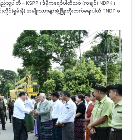
ည်သူ့ပါတီ – KSPP ၊ ဒီမိုကရေစီပါတီသစ် (ကချင်) NDPK ၊
်းလိုင်(ရှမ်းနီ) အမျိုးသားများဖွံ့ဖြိုးတိုးတက်ရေးပါတီ TNDP စ