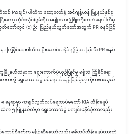
သစ် (ကချင်) ပါတီက ဆော့လော်နဲ့ အင်ဂျန့်ယန် မြို့နယ်နှစ်ခု
းတော့ တိုင်းလိုင်(ရှမ်းနီ) အမျိုးသားဖွံ့ဖြိုးတိုးတက်ရေးပါတီမှ
ွှတ်တော်တွင် (၁) ဦး၊ ပြည်နယ်လွှတ်တော်အတွက် PR စနစ်ဖြင့်
းမှာ ကြံ့ခိုင်ရေးပါတီက ဦးဆောင်အနိုင်ရရှိခဲ့တာဖြစ်ပြီး PR စနစ်
မြို့နယ်ထဲမှာက ရွေးကောက်ပွဲယှဉ်ပြိုင်မှု မရှိဘဲ ကြံ့ခိုင်ရေး
်လို့ ရွေးကောက်ပွဲ ဝင်ရောက်ယှဉ်ပြိုင်ခဲ့တဲ့ ကိုယ်စားလှယ်
နယ် ၈ နေရာမှာ ကချင်လွတ်လပ်ရေးတပ်မတော် KIA ထိန်းချုပ်
ဲက ၅ မြို့နယ်ထဲမှာ ရွေးကောက်ပွဲ မကျင်းပနိုင်ခဲ့တာလည်း
့ စစ်ကောင်စီဖက်က ပြောဆိုနေသာ်လည်း စစ်တပ်ထိန်းချုပ်ထားတဲ့