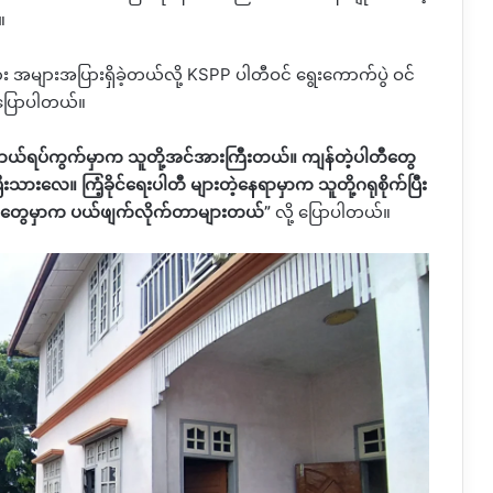
။
း အများအပြားရှိခဲ့တယ်လို့ KSPP ပါတီဝင် ရွေးကောက်ပွဲ ဝင်
ုပြောပါတယ်။
၊ ဘယ်ရပ်ကွက်မှာက သူတို့အင်အားကြီးတယ်။ ကျန်တဲ့ပါတီတွေ
းလေ။ ကြံ့ခိုင်ရေးပါတီ များတဲ့နေရာမှာက သူတို့ဂရုစိုက်ပြီး
ာတွေမှာက ပယ်ဖျက်လိုက်တာများတယ်”
လို့ ပြောပါတယ်။