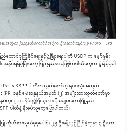
ောက်ရေးအတွက် ပြည်နယ်ကောင်စီအဖွဲ့က ဦးဆောင်ကျင်းပခဲ့ Photo – Crd
ြည်ထောင်စုကြံ့ခိုင်ရေးနှင့်ဖွံ့ဖြိုးရေးပါတီ USDP က မျှော်မှန်း
အနိုင်ရရှိခဲ့ပြီးတော့ ပြည်နယ်အခြေစိုက်ပါတီတွေက ရှုံးနိမ့်ခဲ့ပါ
le Party KSPP ပါတီက လွှတ်တော် ၃ ရပ်စလုံးအတွက်
 (PR-စနစ်)၊ မဲဆန္ဒနယ်အမှတ် (၂) အမျိုးသားလွှတ်တော်မှာ
တူးဂျာ အနိုင်ရရှိပြီး ပူတာအို မချမ်းဘောမြို့နယ်
 KSPP ပါတီနဲ့ နီးစပ်သူတွေပြောပါတယ်။
 ကိုယ်စားလှယ်စုစုပေါင်း ၂၅ ဦးခန့်ယှဉ်ပြိုင်ခဲ့ရာမှာ ၃ ဦးသာ