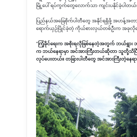
မြို့ပေါ် ရပ်ကွက်တွေလောက်သာ ကျင်းပနိုင်ခဲ့ပါတယ်
ပြည်နယ်အခြေစိုက်ပါတီတွေ အနိုင်ရရှိဖို့ အဟန့်အတာ
ရောက်ယှဉ်ပြိုင်ခဲ့တဲ့ ကိုယ်စားလှယ်တစ်ဦးက အခုလိ
“ကြံ့ခိုင်ရေးက အစိုးရလိုဖြစ်နေတဲ့အတွက် ဘယ်ရွာ
က ဘယ်နေရာမှာ အင်အားကြီးတယ်ဆိုတာ သူတို့သိပြီးသာ
လုပ်ပေးတယ်။ တခြားပါတီတွေ အင်အားကြီးတဲ့နေရ