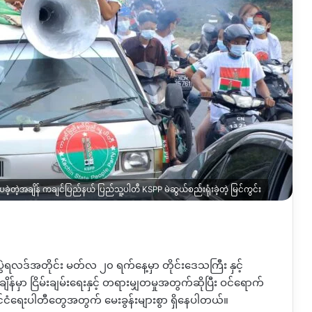
ပခဲ့တဲ့အချိန် ကချင်ပြည်နယ် ပြည်သူ့ပါတီ KSPP မဲဆွယ်စည်းရုံးခဲ့တဲ့ မြင်ကွင်း
ဲရလဒ်အတိုင်း မတ်လ ၂၀ ရက်နေ့မှာ တိုင်းဒေသကြီး နှင့်
်မှာ ငြိမ်းချမ်းရေးနှင့် တရားမျှတမှုအတွက်ဆိုပြီး ဝင်ရောက်
နိုင်ငံရေးပါတီတွေအတွက် မေးခွန်းများစွာ ရှိနေပါတယ်။