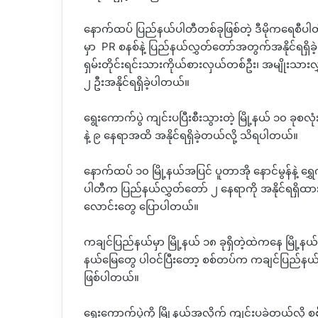
နောက်ထပ် ပြည်နယ်ပါတီတစ်ခုဖြစ်တဲ့ ဒီမိုကရေစီပါတီ
မှာ PR စနစ်နဲ့ ပြည်နယ်လွှတ်တော်အတွက်အနိုင်ရရှိခဲ့ပြီ
ရှမ်းတိုင်းရင်းသားကိုယ်စားလှယ်တစ်ဦး၊ အမျိုးသားလ
၂ ဦးအနိုင်ရရှိခဲ့ပါတယ်။
ရွေးကောက်ပွဲ ကျင်းပပြီးစီးသွားတဲ့ မြို့နယ် ၁၀ ခုစလုံ
နဲ့ ၉ နေရာအထိ အနိုင်ရရှိခဲ့တယ်လို့ သိရပါတယ်။
နောက်ထပ် ၁၀ မြို့နယ်အပြင် ပူတာအို နောင်မွန်နဲ့ ရွှေကူ
ပါတီက ပြည်နယ်လွှတ်တော် ၂ နေရာကို အနိုင်ရရှိထားတယ
လောင်းတွေ ပြောပါတယ်။
ကချင်ပြည်နယ်မှာ မြို့နယ် ၁၈ ခုရှိတဲ့ထဲကနေ မြို့
နယ်မြေတွေ ပါဝင်ပြီးတော့ စစ်တပ်က ကချင်ပြည်နယ်ထ
ဖြစ်ပါတယ်။
ရွေးကောက်ပွဲကို မြို့နယ်အလိုက် ကျင်းပခဲ့တယ်လို