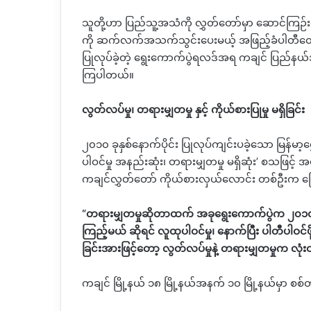
သူတို့ဟာ ပြည်သူ့အသံကို လွှတ်တော်မှာ ဆောင်ကြဉ
ကို ဆက်လက်အသက်သွင်းပေးမယ့် အဖြည့်ခံပါတီတွေလား 
ပြုလုပ်ခဲ့တဲ့ ရွေးကောက်ပွဲရလဒ်အရ ကချင် ပြည်နယ်
ကြပါတယ်။
လွတ်လပ်မှု၊ တရားမျှတမှု နှင့် ကိုယ်စားပြုမှု မရှိခြင်း
၂၀၁၀ ခုနှစ်နောက်ပိုင်း ပြုလုပ်ကျင်းပခဲ့သော မြန
ပါဝင်မှု အနည်းဆုံး၊ တရားမျှတမှု မရှိဆုံး’ စသဖြင့် အမ
ကချင်လွှတ်တော် ကိုယ်စားလှယ်လောင်း တစ်ဦးက 
“တရားမျှတမှုဆိုတာထက် အခုရွေးကောက်ပွဲက ၂၀၁၀၊ 
ကြည့်မယ် ဆိုရင် လူထုပါဝင်မှု၊ နောက်ပြီး ပါတီပါဝင်
ခြင်းအားဖြင့်တော့ လွတ်လပ်မှုနဲ့ တရားမျှတမှုက လုံ
ကချင် မြို့နယ် ၁၈ မြို့နယ်အနက် ၁၀ မြို့နယ်မှာ စ