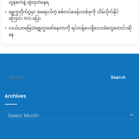
ထွန်စက်နဲ့ ဆွဲထုတ်နေရ
ရွှေကူတိုက်ပွဲမှာ အရေးပါတဲ့ စစ်တပ်စခန်းတစ်ခုကို သိမ်းပိုက်နိုင်
ကြောင်း KIO ပြော
လယ်ယာမြေထဲရွှေတူးဖော်နေတာကို ရပ်တန့်ပေးဖို့ဒေသခံတွေတောင်းဆို
နေ
Search
for:
Archives
Archives