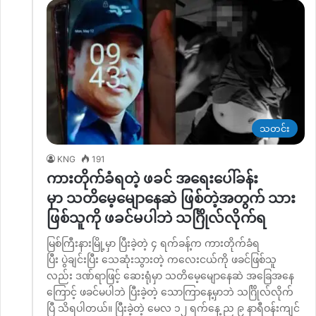
သတင်း
KNG
191
ကားတိုက်ခံရတဲ့ ဖခင် အရေးပေါ်ခန်း
မှာ သတိမေ့မျောနေဆဲ ဖြစ်တဲ့အတွက် သား
ဖြစ်သူကို ဖခင်မပါဘဲ သင်္ဂြိုလ်လိုက်ရ
မြစ်ကြီးနားမြို့မှာ ပြီးခဲ့တဲ့ ၄ ရက်ခန့်က ကားတိုက်ခံရ
ပြီး ပွဲချင်းပြီး သေဆုံးသွားတဲ့ ကလေးငယ်ကို ဖခင်ဖြစ်သူ
လည်း ဒဏ်ရာဖြင့် ဆေးရုံမှာ သတိမေ့မျောနေဆဲ အခြေအနေ
ကြောင့် ဖခင်မပါဘဲ ပြီးခဲ့တဲ့ သောကြာနေ့မှာဘဲ သင်္ဂြိုလ်လိုက်
ပြီ သိရပါတယ်။ ပြီးခဲ့တဲ့ မေလ ၁၂ ရက်နေ့ ည ၉ နာရီဝန်းကျင်