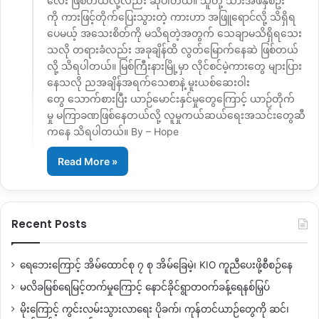
လေး ဖြစ်တယ်လို့လည်း ဆိုပါတယ်။ သူတို့ သားအဖနှစ်ဦး
ကို ကားဖြင့်တိုက်ပြေးသွားတဲ့ ကားဟာ အဖြူရောင်လို့ သိရှိရ
ပေမယ့် အသေးစိတ်ကို မသိရတဲ့အတွက် သေချာမသိရှိရသေး
သလို တရားခံလည်း အခုချိန်ထိ လွတ်မြောက်နေဆဲ ဖြစ်တယ်
လို့ သိရပါတယ်။ မြစ်ကြီးနားမြို့မှာ လိုင်စင်မဲ့ကားတွေ များပြား
နေသလို ညအချိန်အရက်သေစာနဲ့ မူးယစ်ဆေးဝါး
တွေ သောက်စားပြီး ယာဉ်မောင်းနှင်မှုတွေကြောင့် ယာဉ်တိုက်
မှု မကြာခဏဖြစ်နေတယ်လို့ လူမှုကယ်ဆယ်ရေးအသင်းတွေဆီ
ကနေ သိရပါတယ်။ By – Hope
Read More »
Recent Posts
ရေဘေးကြောင့် အိမ်ထောင်စု ၇ စု အိမ်ခြေမဲ့၊ KIO ကူညီပေးဖို့စီစဉ်နေ
မလိခမြစ်ရေမြင့်တက်မှုကြောင့် နောင်ခိုင်ရွာတဝက်ခန့်ရေနစ်မြှပ်
မိုးကြောင့် ကွင်းလမ်းသွားလာရေး ပိုခက်၊ ကုန်တင်ယာဉ်တွေကို ဆင်၊