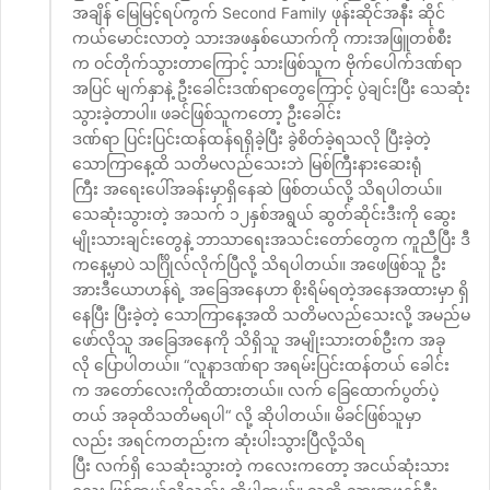
အချိန် မြေမြင့်ရပ်ကွက် Second Family ဖုန်းဆိုင်အနီး ဆိုင်
ကယ်မောင်းလာတဲ့ သားအဖနှစ်ယောက်ကို ကားအဖြူတစ်စီး
က ဝင်တိုက်သွားတာကြောင့် သားဖြစ်သူက ဗိုက်ပေါက်ဒဏ်ရာ
အပြင် မျက်နှာနဲ့ ဦးခေါင်းဒဏ်ရာတွေကြောင့် ပွဲချင်းပြီး သေဆုံး
သွားခဲ့တာပါ။ ဖခင်ဖြစ်သူကတော့ ဦးခေါင်း
ဒဏ်ရာ ပြင်းပြင်းထန်ထန်ရရှိခဲ့ပြီး ခွဲစိတ်ခဲ့ရသလို ပြီးခဲ့တဲ့
သောကြာနေ့ထိ သတိမလည်သေးဘဲ မြစ်ကြီးနားဆေးရုံ
ကြီး အရေးပေါ်အခန်းမှာရှိနေဆဲ ဖြစ်တယ်လို့ သိရပါတယ်။
သေဆုံးသွားတဲ့ အသက် ၁၂နှစ်အရွယ် ဆွတ်ဆိုင်းဒီးကို ဆွေး
မျိုးသားချင်းတွေနဲ့ ဘာသာရေးအသင်းတော်တွေက ကူညီပြီး ဒီ
ကနေ့မှာပဲ သင်္ဂြိုလ်လိုက်ပြီလို့ သိရပါတယ်။ အဖေဖြစ်သူ ဦး
အားဒီယောဟန်ရဲ့ အခြေအနေဟာ စိုးရိမ်ရတဲ့အနေအထားမှာ ရှိ
နေပြီး ပြီးခဲ့တဲ့ သောကြာနေ့အထိ သတိမလည်သေးလို့ အမည်မ
ဖော်လိုသူ အခြေအနေကို သိရှိသူ အမျိုးသားတစ်ဦးက အခု
လို ပြောပါတယ်။ “လူနာဒဏ်ရာ အရမ်းပြင်းထန်တယ် ခေါင်း
က အတော်လေးကိုထိထားတယ်။ လက် ခြေထောက်ပွတ်ပဲ့
တယ် အခုထိသတိမရပါ“ လို့ ဆိုပါတယ်။ မိခင်ဖြစ်သူမှာ
လည်း အရင်ကတည်းက ဆုံးပါးသွားပြီလို့သိရ
ပြီး လက်ရှိ သေဆုံးသွားတဲ့ ကလေးကတော့ အငယ်ဆုံးသား