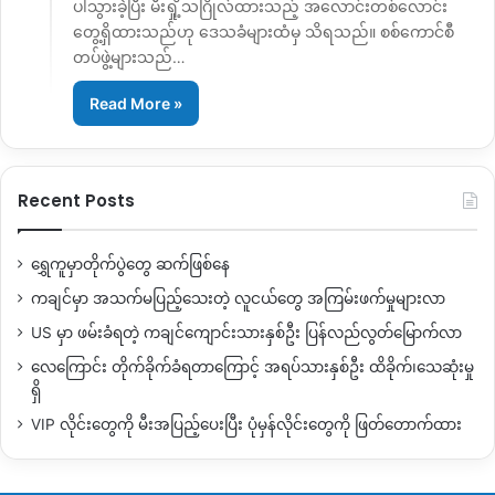
ပါသွားခဲ့ပြီး မီးရှို့သဂြိုလ်ထားသည့် အလောင်းတစ်လောင်း
တွေ့ရှိထားသည်ဟု ဒေသခံများထံမှ သိရသည်။ စစ်ကောင်စီ
တပ်ဖွဲ့များသည်…
Read More »
Recent Posts
ရွှေကူမှာတိုက်ပွဲတွေ ဆက်ဖြစ်နေ
ကချင်မှာ အသက်မပြည့်သေးတဲ့ လူငယ်တွေ အကြမ်းဖက်မှုများလာ
US မှာ ဖမ်းခံရတဲ့ ကချင်ကျောင်းသားနှစ်ဦး ပြန်လည်လွတ်မြောက်လာ
လေကြောင်း တိုက်ခိုက်ခံရတာကြောင့် အရပ်သားနှစ်ဦး ထိခိုက်၊သေဆုံးမှု
ရှိ
VIP လိုင်းတွေကို မီးအပြည့်ပေးပြီး ပုံမှန်လိုင်းတွေကို ဖြတ်တောက်ထား