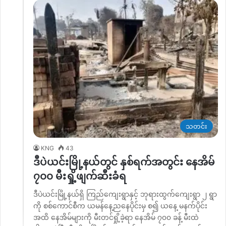
သတင်း
KNG
43
ဒီပဲယင်းမြို့နယ်တွင် နှစ်ရက်အတွင်း နေအိမ်
၇၀၀ မီးရှို့ဖျက်ဆီးခံရ
ဒီပဲယင်းမြို့နယ်ရှိ ကြည်ကျေးရွာနှင့် ဘုရားထွက်ကျေးရွာ ၂ ရွာ
ကို စစ်ကောင်စီက ယမန်နေ့ညနေပိုင်းမှ စ၍ ယနေ့ မနက်ပိုင်း
အထိ နေအိမ်များကို မီးတင်ရှို့ခဲ့ရာ နေအိမ် ၇၀၀ ခန့် မီးထဲ