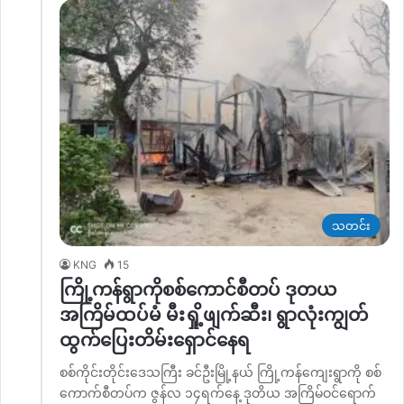
သတင်း
KNG
15
ကြို့ကန်ရွာကိုစစ်ကောင်စီတပ် ဒုတယ
အကြိမ်ထပ်မံ မီးရှို့ဖျက်ဆီး၊ ရွာလုံးကျွတ်
ထွက်ပြေးတိမ်းရှောင်နေရ
စစ်ကိုင်းတိုင်းဒေသကြီး ခင်ဦးမြို့နယ် ကြို့ကန်ကျေးရွာကို စစ်
ကောက်စီတပ်က ဇွန်လ ၁၄ရက်နေ့ ဒုတိယ အကြိမ်ဝင်ရောက်