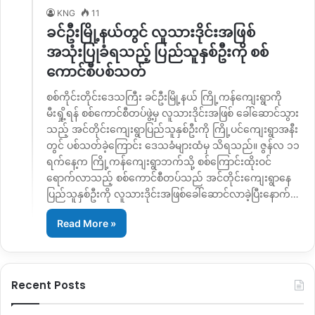
KNG
11
ခင်ဦးမြို့နယ်တွင် လူသားဒိုင်းအဖြစ်
အသုံးပြုခံရသည့် ပြည်သူနှစ်ဦးကို စစ်
ကောင်စီပစ်သတ်
စစ်ကိုင်းတိုင်းဒေသကြီး ခင်ဦးမြို့နယ် ကြို့ကန်ကျေးရွာကို
မီးရှို့ရန် စစ်ကောင်စီတပ်ဖွဲ့မှ လူသားဒိုင်းအဖြစ် ခေါ်ဆောင်သွား
သည့် အင်တိုင်းကျေးရွာပြည်သူနှစ်ဦးကို ကြို့ပင်ကျေးရွာအနီး
တွင် ပစ်သတ်ခဲ့ကြောင်း ဒေသခံများထံမှ သိရသည်။ ဇွန်လ ၁၁
ရက်နေ့က ကြို့ကန်ကျေးရွာဘက်သို့ စစ်ကြောင်းထိုးဝင်
ရောက်လာသည့် စစ်ကောင်စီတပ်သည် အင်တိုင်းကျေးရွာနေ
ပြည်သူနှစ်ဦးကို လူသားဒိုင်းအဖြစ်ခေါ်ဆောင်လာခဲ့ပြီးနောက်…
Read More »
Recent Posts