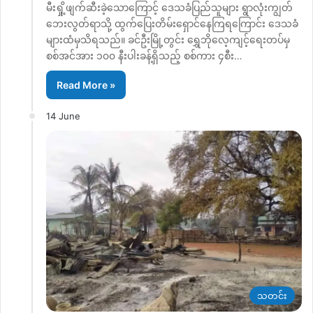
မီးရှို့ဖျက်ဆီးခဲ့သောကြောင့် ဒေသခံပြည်သူများ ရွာလုံးကျွတ်
ဘေးလွတ်ရာသို့ ထွက်ပြေးတိမ်းရှောင်နေကြရကြောင်း ဒေသခံ
များထံမှသိရသည်။ ခင်ဦးမြို့တွင်း ရွှေဘိုလေ့ကျင့်ရေးတပ်မှ
စစ်အင်အား ၁၀၀ နီးပါးခန့်ရှိသည့် စစ်ကား ၄စီး…
Read More »
14 June
သတင်း