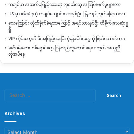
ကချင်မှာ အသက်မပြည့်သေးတဲ့ လူငယ်တွေ အကြမ်းဖက်မှုများလာ
US မှာ ဖမ်းခံရတဲ့ ကချင်ကျောင်းသားနှစ်ဦး ပြန်လည်လွတ်မြောက်လာ
လေကြောင်း တိုက်ခိုက်ခံရတာကြောင့် အရပ်သားနှစ်ဦး ထိခိုက်၊သေဆုံးမှု
ရှိ
VIP လိုင်းတွေကို မီးအပြည့်ပေးပြီး ပုံမှန်လိုင်းတွေကို ဖြတ်တောက်ထား
မော်ဝမ်းလေး စစ်ရှောင်တွေ ပြန်လည်ထူထောင်ရေးအတွက် အကူညီ
လိုအပ်နေ
Search
for:
Archives
Archives