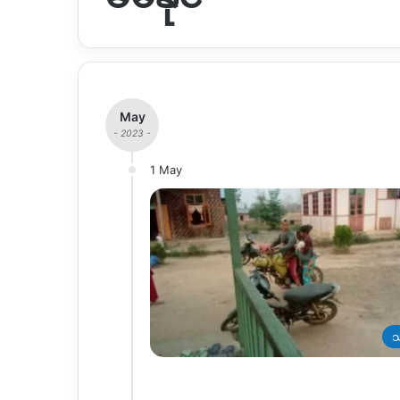
May
- 2023 -
1 May
သ