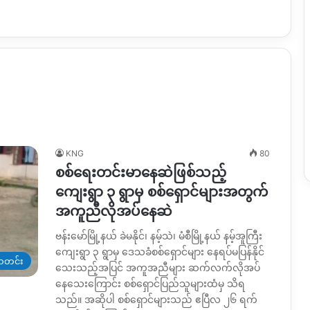
KNG
80
စစ်ရေးတင်းမာနေဆဲဖြစ်သည့်
ကျေးရွာ ၃ ရွာမှ စစ်ရှောင်များအတွက်
အကူညီလိုအပ်နေဆဲ
ဗန်းမော်မြို့နယ် ခဲမနိုင်၊ နမ့်သဲ၊ မံစီမြို့နယ် နမ့်အူကြီး
ကျေးရွာ ၃ ရွာမှ ဒေသခံစစ်ရှောင်များ နေရပ်မပြန်နိုင်
တင်း
သေးသည့်အပြင် အကူအညီများ ဆက်လက်လိုအပ်
နေသေးကြောင်း စစ်ရှောင်ပြည်သူများထံမှ သိရ
သည်။ အဆိုပါ စစ်ရှောင်များသည် ဧပြီလ ၂၆ ရက်