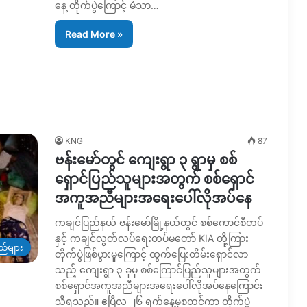
နေ့ တိုက်ပွဲကြောင့် မံသာ…
Read More »
KNG
87
ဗန်းမော်တွင် ကျေးရွာ ၃ ရွာမှ စစ်
ရှောင်ပြည်သူများအတွက် စစ်ရှောင်
အကူအညီများအရေးပေါ်လိုအပ်နေ
ကချင်ပြည်နယ် ဗန်းမော်မြို့နယ်တွင် စစ်ကောင်စီတပ်
နှင့် ကချင်လွတ်လပ်ရေးတပ်မတော် KIA တို့ကြား
ည်များ
တိုက်ပွဲဖြစ်ပွားမှုကြောင့် ထွက်ပြေးတိမ်းရှောင်လာ
သည့် ကျေးရွာ ၃ ခုမှ စစ်ကြောင်ပြည်သူများအတွက်
စစ်ရှောင်အကူအညီများအရေးပေါ်လိုအပ်နေကြောင်း
သိရသည်။ ဧပြီလ ၂၆ ရက်နေ့မှစတင်ကာ တိုက်ပွဲ