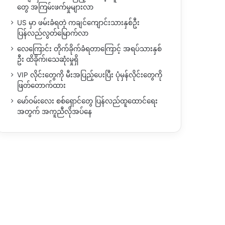
တွေ အကြမ်းဖက်မှုများလာ
US မှာ ဖမ်းခံရတဲ့ ကချင်ကျောင်းသားနှစ်ဦး
ပြန်လည်လွတ်မြောက်လာ
လေကြောင်း တိုက်ခိုက်ခံရတာကြောင့် အရပ်သားနှစ်
ဦး ထိခိုက်၊သေဆုံးမှုရှိ
VIP လိုင်းတွေကို မီးအပြည့်ပေးပြီး ပုံမှန်လိုင်းတွေကို
ဖြတ်တောက်ထား
မော်ဝမ်းလေး စစ်ရှောင်တွေ ပြန်လည်ထူထောင်ရေး
အတွက် အကူညီလိုအပ်နေ