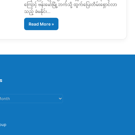
ကြောင့် ဗန်းမော်မြို့ဘက်သို့ ထွက်ပြေးတိမ်းရှောင်လာ
သည့် ခဲမနိုင်၊…
Read More »
s
oup