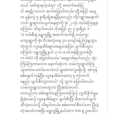
တယ် ဒဏ်ရာရတဲ့ထဲမှာ” လို့ အထက်ဖော်ပြ
ပါ အမျိုးသားက ဆက်ပြောပါတယ်။ ထို့အပြင် မနေ့
က မွန်းလွဲ ၅ နာရီခန့်အချိန်မှာလည်း ကိုင်းရွာအနောက်
ဘက် ရွာနဲ့ကပ်လျက်နေရာကို ဗုံး ၂ လုံး ထပ်မံကြဲချခဲ့
ကြောင်း သိရပါတယ်။ ဒါ့အပြင် ည ၇ နာရီမှာ Y-
12 တစ်စီးနဲ့ ရွှေကူမြို့အထက်ဘက်ရှိ လမ်းကူး
ကျေးရွာကို ဗုံးသီးအလုံးရေ ၄၀ ကျော်ခန့် ကြဲချသွား
တဲ့တွက် လူနေအိမ်များအများအပြား ပျက်စီးသွား
ကြောင်း ရွှေကူမြို့နယ် ပ.က.ဖ တာဝန်ရှိသူတစ်ဦး
က KNG ကို ပြောပါတယ်။ “မနေ့တစ်ရက်တည်း သုံး
ကြိမ်ကြဲတာလေး။ နောက်ဆုံးက လမ်းကူးရွာထဲကြဲ
သွားတာ။ တော်သေးတယ် ရွာထဲကလူမရှိလို့၊ အကုန်
စစ်ရှောင်ကုန်ပြီ။ လူနေအိမ်ကတော့ ၅ လုံးထက်
မနည်း ပျက်စီးသွားတယ်” လို့ သူက ပြောပါတယ်။
လမ်းကူးရွာသားတွေဟာ ပြီးခဲ့တဲ့အပတ်
ကတည်းက စစ်ရှောင်နေကြတာကြောင့် လူထိခိုက်မှုမ
ရှိခဲ့ပေမယ့် လူနေအိမ်များ ပျက်စီးပြီး မီးလောင်ပျက်
ဆီးခဲ့တယ်လို့ သိရပါတယ်။ စစ်ကောင်စီတပ်ဟာ ပြီးခဲ့
တဲ့အပတ်ကစပြီး ရွှေကူမြို့နယ်ထဲက KIA နဲ့ ပူးပေါင်း