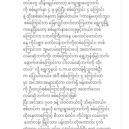
တပ်တွေ ထိန်းချုပ်ထားတဲ့ ကျေးရွာတွေဘက်
ကို စစ်မျက်နှာ ၄ ခု ဖွင့်ပြီး စစ်ကြောင်း ၄ ကြောင်း
နဲ့ ထိုးစစ်ဆင်နေတာ ဖြစ်ပါတယ်။ “ကားနဲ့မဟုတ်ဘူး၊
စစ်ကြောင်းက ခြေလျှင်တက်လာကြတာ။ ရွှေကူမြို့
ကနေပြီးတော့ စစ်မျက်နှာလေးခုဖွင့်တယ်။ တစ်
ကြောင်းက ငဘတ်ကြီးကနေ ပလောင်တောင်က
နေ ကိုင်းရွာ၊ တော်လန်ဘက်ကိုတစ်ကြောင်း၊ တစ်
ကြောင်းက အူမလမ်းကြောင်းပေါ့ အထက်လေး
လမ်းဆုံဘက်ကို၊ တစ်ကြောင်းက ရွှေဘုန်းမြင့်ဘက်၊
နောက်တစ်ကြောင်းက ငါးလမ်းဆုံဘက်ကို ထိုး
တယ်” လို့ ရွှေကူနယ် ပ.က.ဖ တာဝန်ရှိသူတစ်ဦး
က ပြောပါတယ်။ အဲဒီ စစ်ကြောင်း ၄ ကြောင်းထဲ
မှာ အင်အားအများဆုံးက လက်ရှိ ဗန်းမော်ဘက်
ကို ဦးတည်စစ်ကြောင်းထိုးနေတဲ့ အထက်လေး
လမ်းဆုံဘက်က စစ်ကြောင်းဖြစ်
ပြီး အင်အား ၇၀၀ ခန့် ပါဝင်တယ်လို့ သိရပါတယ်။
စစ်တပ်က အခုလို ကျေးရွာတွေဘက်ကို စစ်ကြောင်း
ထိုးနေတာကြောင့် စီသာ၊ မံဝင်း၊ ကိုင်းရွာ၊ လမ်းကူး၊
တော်လန်၊ မြိုင်သာ၊ ပန်းတင်၊ တုံးကောက်၊ ငှက်
တံတား၊ နန့်လန်၊ ဝင်ဝ၊ နောင်လတ်ကြီး စတဲ့ ကျေးရွာ