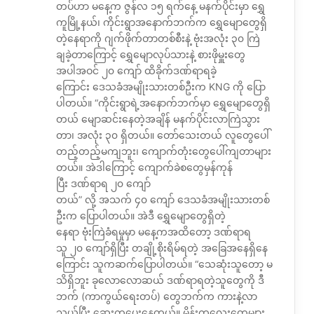
တပ်ဟာ မနေ့က ဇွန်လ ၁၅ ရက်နေ့ မနက်ပိုင်းမှာ ရွှေ
ကူမြို့နယ်၊ ကိုင်းရွာအနောက်ဘက်က ရွှေမျောတွေရှိ
တဲ့နေရာကို ဂျက်ဖိုက်တာတစ်စီးနဲ့ ဗုံးအလုံး ၃၀ ကြဲ
ချခဲ့တာကြောင့် ရွှေမျောလုပ်သားနဲ့ စားဖိုမှူးတွေ
အပါအဝင် ၂၀ ကျော် ထိခိုက်ဒဏ်ရာရခဲ့
ကြောင်း ဒေသခံအမျိုးသားတစ်ဦးက KNG ကို ပြော
ပါတယ်။ “ကိုင်းရွာရဲ့အနောက်ဘက်မှာ ရွှေမျောတွေရှိ
တယ် မျောဆင်းနေတဲ့အချိန် မနက်ပိုင်းလာကြဲသွား
တာ၊ အလုံး ၃၀ ရှိတယ်။ တော်သေးတယ် လူတွေပေါ်
တည့်တည့်မကျဘူး၊ ကျောက်တုံးတွေပေါ်ကျတာများ
တယ်။ အဲဒါကြောင့် ကျောက်ခဲစတွေမှန်ကုန်
ပြီး ဒဏ်ရာရ ၂၀ ကျော်
တယ်” လို့ အသက် ၄၀ ကျော် ဒေသခံအမျိုးသားတစ်
ဦးက ပြောပါတယ်။ အဲဒီ ရွှေမျောတွေရှိတဲ့
နေရာ ဗုံးကြဲခံရမှုမှာ မနေ့ကအထိတော့ ဒဏ်ရာရ
သူ ၂၀ ကျော်ရှိပြီး တချို့စိုးရိမ်ရတဲ့ အခြေအနေရှိနေ
ကြောင်း သူကဆက်ပြောပါတယ်။ “သေဆုံးသူတော့ မ
သိရှိဘူး ခုလောလောဆယ် ဒဏ်ရာရတဲ့သူတွေကို ဒီ
ဘက် (ကာကွယ်ရေးတပ်) တွေဘက်က ကားနဲ့လာ
သယ်ပြီး ဆေးကုပေးနေတယ်။ မိန်းကလေးတွေများ