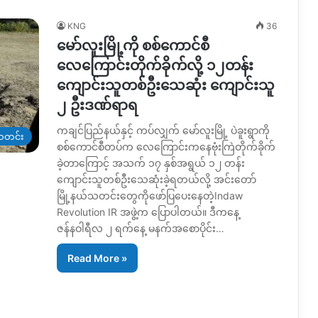
KNG
36
မော်လူးမြို့ကို စစ်ကောင်စီ
လေကြောင်းတိုက်ခိုက်လို့ ၁၂တန်း
ကျောင်းသူတစ်ဦးသေဆုံး ကျောင်းသူ
၂ ဦးဒဏ်ရာရ
ကချင်ပြည်နယ်နှင့် ကပ်လျှက် မော်လူးမြို့ ပဲခူးရွာကို
တင်း
စစ်ကောင်စီတပ်က လေကြောင်းကနေဗုံးကြဲတိုက်ခိုက်
ခဲ့တာကြောင့် အသက် ၁၇ နှစ်အရွယ် ၁၂ တန်း
ကျောင်းသူတစ်ဦးသေဆုံးခဲ့ရတယ်လို့ အင်းတော်
မြို့နယ်သတင်းတွေကိုဖော်ပြပေးနေတဲ့Indaw
Revolution IR အဖွဲ့က ပြောပါတယ်။ ဒီကနေ့
ဇန်နဝါရီလ ၂ ရက်နေ့ မနက်အစောပိုင်း…
Read More »