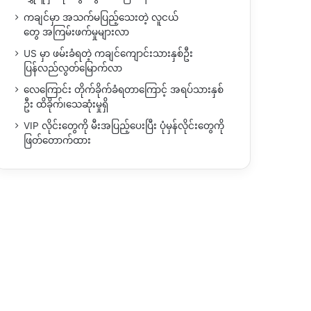
ကချင်မှာ အသက်မပြည့်သေးတဲ့ လူငယ်
တွေ အကြမ်းဖက်မှုများလာ
US မှာ ဖမ်းခံရတဲ့ ကချင်ကျောင်းသားနှစ်ဦး
ပြန်လည်လွတ်မြောက်လာ
လေကြောင်း တိုက်ခိုက်ခံရတာကြောင့် အရပ်သားနှစ်
ဦး ထိခိုက်၊သေဆုံးမှုရှိ
VIP လိုင်းတွေကို မီးအပြည့်ပေးပြီး ပုံမှန်လိုင်းတွေကို
ဖြတ်တောက်ထား