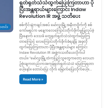
ရုတ်ရုတ်သဲသဲထွက်ပြေးကြတာဟာ ပို
ပြီးအန္တရာယ်များကြောင်း Indaw
Revolution IR အဖွဲ့ သတိပေး
စစ်ကိုင်းနဲ့ကချင်အစပ် မော်လူးမြို့အနီးတဝှိုက်ကို စစ်
တင်း
ကော်မရှင်က မနေ့ကလေကြောင်းတိုက်ခိုက်မှုပြုလုပ်ခဲ့
ပြီးနောက် ဒေသခံ တွေရုတ်ရုတ်သဲသဲထွက်ပြေးကြ
တာကြောင့် လေကြောင်းတိုက်ခိုက်ခံရချိန် အခုလို
ထွက်ပြေးကြတာဟာ ပိုပြီးအန္တရာယ်များ ကြောင်း
Indaw Revolution IR အဖွဲ့ကသတိပေးလိုက်ပါ
တယ်။ “မော်လူးမြို့ထဲကပြည်သူတွေကတော့ လေယာ
ဥ်ဗုံးချကတည်းကအကုန်ရုတ်ရုတ်သဲသဲ ပြေးကြရတာ
ပေါ့နော်။ တောင်ပြေး လိုက် မြောက်ပြေးလိုက်ပေါ့။…
Read More »