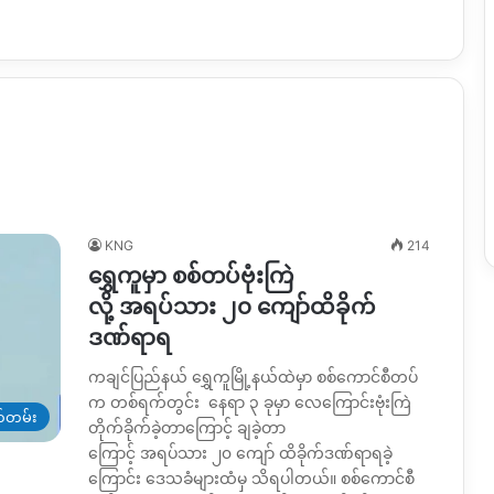
KNG
214
ရွှေကူမှာ စစ်တပ်ဗုံးကြဲ
လို့ အရပ်သား ၂၀ ကျော်ထိခိုက်
ဒဏ်ရာရ
ကချင်ပြည်နယ် ရွှေကူမြို့နယ်ထဲမှာ စစ်ကောင်စီတပ်
က တစ်ရက်တွင်း နေရာ ၃ ခုမှာ လေကြောင်းဗုံးကြဲ
တ်တမ်း
တိုက်ခိုက်ခဲ့တာကြောင့် ချခဲ့တာ
ကြောင့် အရပ်သား ၂၀ ကျော် ထိခိုက်ဒဏ်ရာရခဲ့
ကြောင်း ဒေသခံများထံမှ သိရပါတယ်။ စစ်ကောင်စီ