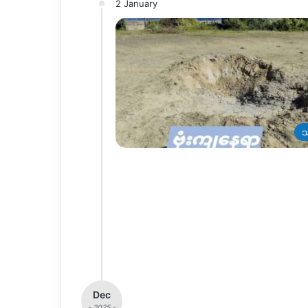
2 January
သ
Dec
- 2025 -