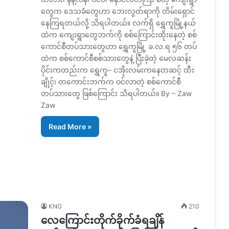
တွေက ဒေသခံတွေဟာ ဘေးလွတ်ရာကို တိမ်းရှောင်
နေကြရတယ်လို့ သိရပါတယ်။ လက်ရှိ ရွှေကူမြို့နယ်
ထဲက ကျေးရွာတွေဘက်ကို စစ်ကြောင်းထိုးနေတဲ့ စစ်
ကောင်စီတပ်သားတွေဟာ ရွှေကူမြို့ ခ.လ.ရ ၅၆ တပ်
ထဲက စစ်ကောင်စီစစ်သားတွေနဲ့ ပြီးခဲ့တဲ့ မေလဆန်း
ပိုင်းကတည်းက ရွှေကူ– ငအိုးလမ်းကနေတဆင့် ထီး
ချိုင့်၊ တကောင်းဘက်က ဝင်လာတဲ့ စစ်ကောင်စီ
တပ်သားတွေ ဖြစ်ကြောင်း သိရပါတယ်။ By – Zaw
Zaw
Read More »
KNG
210
လေကြောင်းတိုက်ခိုက်ခံရချိန်