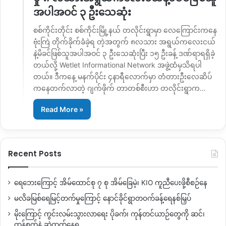
အပါအဝင် ၃ ဦးသေဆုံး
စစ်ကိုင်းတိုင်း စစ်ကိုင်းမြို့နယ် တလိုင်းရွာမှာ လေကြောင်းကနေ
ဗုံးကြဲ တိုက်ခိုက်ခံခဲ့ရ တဲ့အတွက် ၈လသား အရွယ်ကလေးငယ်
နဲ့မိခင်ဖြစ်သူအပါအဝင် ၃ ဦးသေဆုံးပြီး ၁၅ ဦးခန့် ဒဏ်ရာရရှိခဲ့
တယ်လို့ Wetlet Informational Network အဖွဲ့ထံမှသိရပါ
တယ်။ ဒီကနေ့ မနက်ပိုင်း ၄နာရီလောက်မှာ တံတားဦးလေဆိပ်
ကနေတက်လာတဲ့ ဂျက်ဖိုက် တာတစ်စီးဟာ တလိုင်းရွာက…
Read More »
Recent Posts
ရေဘေးကြောင့် အိမ်ထောင်စု ၇ စု အိမ်ခြေမဲ့၊ KIO ကူညီပေးဖို့စီစဉ်နေ
မလိခမြစ်ရေမြင့်တက်မှုကြောင့် နောင်ခိုင်ရွာတဝက်ခန့်ရေနစ်မြှပ်
မိုးကြောင့် ကွင်းလမ်းသွားလာရေး ပိုခက်၊ ကုန်တင်ယာဉ်တွေကို ဆင်၊
ထွန်စက်နဲ့ ဆွဲထုတ်နေရ