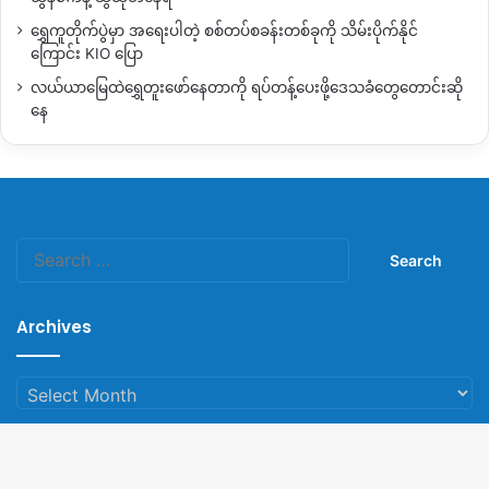
ရွှေကူတိုက်ပွဲမှာ အရေးပါတဲ့ စစ်တပ်စခန်းတစ်ခုကို သိမ်းပိုက်နိုင်
ကြောင်း KIO ပြော
လယ်ယာမြေထဲရွှေတူးဖော်နေတာကို ရပ်တန့်ပေးဖို့ဒေသခံတွေတောင်းဆို
နေ
Search
for:
Archives
Archives
© Copyright 2023, All Rights Reserved |
Kachin News Group