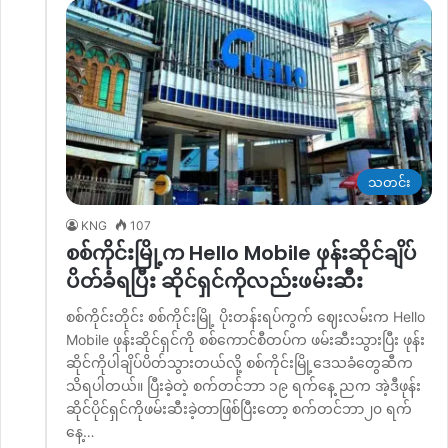
သတင်း
KNG
107
စစ်ကိုင်းမြို့က Hello Mobile ဖုန်းဆိုင်ချိပ်
ပိတ်ခံရပြီး ဆိုင်ရှင်ကိုလည်းဖမ်းဆီး
စစ်ကိုင်းတိုင်း စစ်ကိုင်းမြို့ ပိုးတန်းရပ်ကွက် ဈေးလမ်းက Hello
Mobile ဖုန်းဆိုင်ရှင်ကို စစ်ကောင်စီတပ်က ဖမ်းဆီးသွားပြီး ဖုန်း
ဆိုင်ကိုပါချိပ်ပိတ်သွားတယ်လို့ စစ်ကိုင်းမြို့‌ဒေသခံတွေဆီက
သိရပါတယ်။ ပြီးခဲ့တဲ့ စက်တင်ဘာ ၁၉ ရက်နေ့ ညက အဲ့ဒီဖုန်း
ဆိုင်ပိုင်ရှင်ကိုဖမ်းဆီးခဲ့တာဖြစ်ပြီးတော့ စက်တင်ဘာ၂၀ ရက်
နေ့…