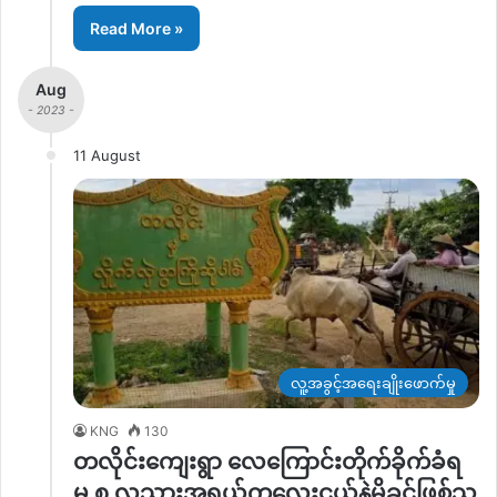
Read More »
Aug
- 2023 -
11 August
လူ့အခွင့်အရေးချိုးဖောက်မှု
KNG
130
တလိုင်းကျေးရွာ လေကြောင်းတိုက်ခိုက်ခံရ
မှု ၈ လသားအရွယ်ကလေးငယ်နဲ့မိခင်ဖြစ်သူ