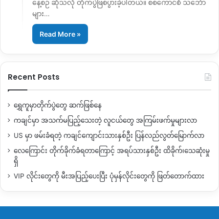
နေ့စဉ် ဆိုသလို တိုက်ပွဲဖြစ်ပွားခဲ့ပါတယ်။ စစ်ကောင်စီ သင်္ဘော
များ…
Read More »
Recent Posts
ရွှေကူမှာတိုက်ပွဲတွေ ဆက်ဖြစ်နေ
ကချင်မှာ အသက်မပြည့်သေးတဲ့ လူငယ်တွေ အကြမ်းဖက်မှုများလာ
US မှာ ဖမ်းခံရတဲ့ ကချင်ကျောင်းသားနှစ်ဦး ပြန်လည်လွတ်မြောက်လာ
လေကြောင်း တိုက်ခိုက်ခံရတာကြောင့် အရပ်သားနှစ်ဦး ထိခိုက်၊သေဆုံးမှု
ရှိ
VIP လိုင်းတွေကို မီးအပြည့်ပေးပြီး ပုံမှန်လိုင်းတွေကို ဖြတ်တောက်ထား