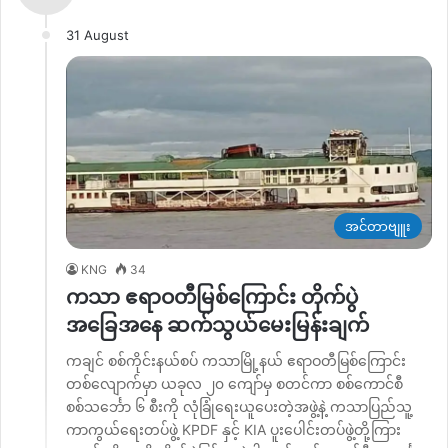
31 August
အင်တာဗျူး
KNG
34
ကသာ ဧရာဝတီမြစ်ကြောင်း တိုက်ပွဲ
အခြေအနေ ဆက်သွယ်မေးမြန်းချက်
ကချင် စစ်ကိုင်းနယ်စပ် ကသာမြို့နယ် ဧရာဝတီမြစ်ကြောင်း
တစ်လျောက်မှာ ယခုလ ၂၀ ကျော်မှ စတင်ကာ စစ်ကောင်စီ
စစ်သင်္ဘော ၆ စီးကို လုံခြုံရေးယူပေးတဲ့အဖွဲ့နဲ့ ကသာပြည်သူ့
ကာကွယ်ရေးတပ်ဖွဲ့ KPDF နှင့် KIA ပူးပေါင်းတပ်ဖွဲ့တို့ကြား