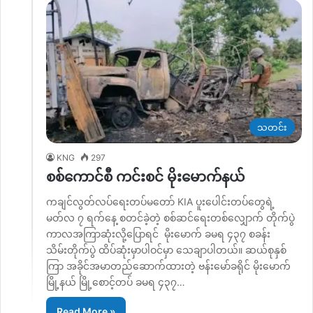
သတင်း
KNG
297
စစ်ကောင်စီ ကင်းစင် မိုးမောက်နယ်
ကချင်လွတ်လပ်ရေးတပ်မတော် KIA ပူးပေါင်းတပ်တွေရဲ့
မတ်လ ၇ ရက်နေ့ စတင်ခဲ့တဲ့ စစ်ဆင်ရေးတစ်လျှောက် တိုက်ပွဲ
ကာလအကြာဆုံးလို့ပြောရင် မိုးမောက် ခမရ ၄၃၇ စခန်း
သိမ်းတိုက်ပွဲ ထိပ်ဆုံးမှာပါဝင်မှာ သေချာပါတယ်။ ဆယ်စုနှစ်
ကြာ အခိုင်အမာတည်ဆောက်ထားတဲ့ ဗန်းမော်ခရိုင် မိုးမောက်
မြို့နယ် မြို့စောင့်တပ် ခမရ ၄၃၇…
Read More »