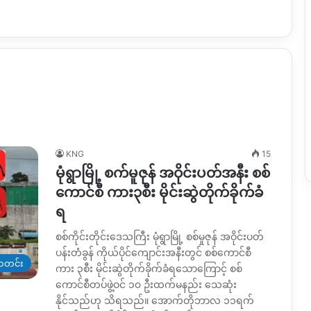
KNG
15
မုံရွာမြို့ စက်မူဇုန် အဝိုင်းပတ်အနီး စစ်
ကောင်စီ ကား၃စီး မိုင်းဆွဲတိုက်ခိုက်ခံ
ရ
စစ်ကိုင်းတိုင်းဒေသကြီး မုံရွာမြို့ စစ်မှုဇုန် အဝိုင်းပတ်
ပန်းတံခွန် ကိုယ်ပိုင်ကျောင်းအနီးတွင် စစ်ကောင်စီ
တင်း
ကား ၃စီး မိုင်းဆွဲတိုက်ခိုက်ခံရသောကြောင့် စစ်
ကောင်စီတပ်ဖွဲ့ဝင် ၁၀ ဦးထက်မနည်း သေဆုံး
နိုင်သည်ဟု သိရသည်။ အောက်တိုဘာလ ၁၁ရက်