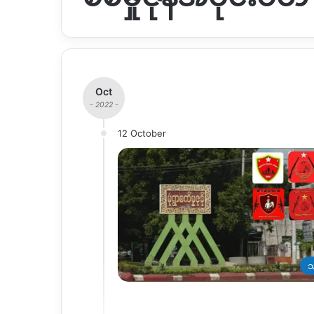
Oct
- 2022 -
12 October
သ