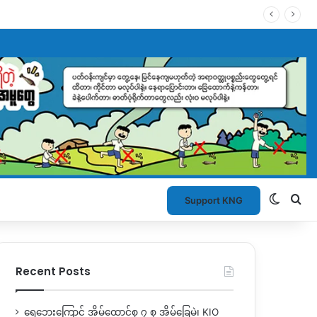
Switch
Se
Support KNG
Recent Posts
ရေဘေးကြောင့် အိမ်ထောင်စု ၇ စု အိမ်ခြေမဲ့၊ KIO