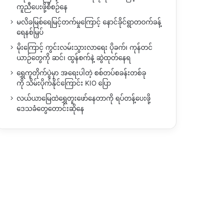
ကူညီပေးဖို့စီစဉ်နေ
မလိခမြစ်ရေမြင့်တက်မှုကြောင့် နောင်ခိုင်ရွာတဝက်ခန့်
ရေနစ်မြှပ်
မိုးကြောင့် ကွင်းလမ်းသွားလာရေး ပိုခက်၊ ကုန်တင်
ယာဉ်တွေကို ဆင်၊ ထွန်စက်နဲ့ ဆွဲထုတ်နေရ
ရွှေကူတိုက်ပွဲမှာ အရေးပါတဲ့ စစ်တပ်စခန်းတစ်ခု
ကို သိမ်းပိုက်နိုင်ကြောင်း KIO ပြော
လယ်ယာမြေထဲရွှေတူးဖော်နေတာကို ရပ်တန့်ပေးဖို့
ဒေသခံတွေတောင်းဆိုနေ