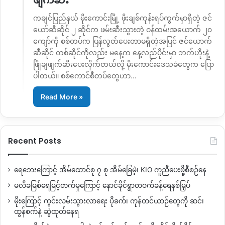
ကချင်ပြည်နယ် မိုးကောင်းမြို့ ဖိုးချစ်ကုန်းရပ်ကွက်မှာရှိတဲ့ ဇင်
ယော်ဆီဆိုင် ၂ ဆိုင်က ဖမ်းဆီးသွားတဲ့ ဝန်ထမ်းအယောက် ၂၀
ကျော်ကို စစ်တပ်က ပြန်လွတ်ပေးတာမရှိတဲ့အပြင် ဇင်ယောက်
ဆီဆိုင် တစ်ဆိုင်ကိုလည်း မနေ့က နေ့လည်ပိုင်းမှာ ဘက်ဟိုးနဲ့
ဖြိုချဖျက်ဆီးပေးလိုက်တယ်လို့ မိုးကောင်းဒေသခံတွေက ပြော
ပါတယ်။ စစ်ကောင်စီတပ်တွေဟာ…
Read More »
Recent Posts
ရေဘေးကြောင့် အိမ်ထောင်စု ၇ စု အိမ်ခြေမဲ့၊ KIO ကူညီပေးဖို့စီစဉ်နေ
မလိခမြစ်ရေမြင့်တက်မှုကြောင့် နောင်ခိုင်ရွာတဝက်ခန့်ရေနစ်မြှပ်
မိုးကြောင့် ကွင်းလမ်းသွားလာရေး ပိုခက်၊ ကုန်တင်ယာဉ်တွေကို ဆင်၊
ထွန်စက်နဲ့ ဆွဲထုတ်နေရ