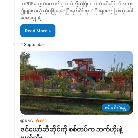
ကPDFတွေကိုထောက်ပံ့တယ်လို့ဆိုပြီး စက်သုံးဆီဆိုင်ကိုလည်း
ဖြိုချခဲ့သလို ဆိုင်ဖြိုချခံရပြီးရက်ပိုင်းမှာပဲ ပိုင်ရှင်တွေဖြစ်တဲ့ ဒေါ်
ခင်မာရွှေ နဲ့…
Read More »
4 September
ဖမ်းဆီးခံရမှု
KNG
669
ဇင်ယော်ဆီဆိုင်ကို စစ်တပ်က ဘက်ဟိုးနဲ့
ဖျက်ဆီး