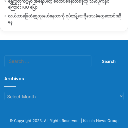
ရွှေကူတိုက်ပွဲမှာ အရေးပါတဲ့ စစ်တပ်စခန်းတစ်ခုကို သိမ်းပိုက်နိုင်
ကြောင်း KIO ပြော
လယ်ယာမြေထဲရွှေတူးဖော်နေတာကို ရပ်တန့်ပေးဖို့ဒေသခံတွေတောင်းဆို
နေ
Search
for:
Archives
Archives
© Copyright 2023, All Rights Reserved |
Kachin News Group