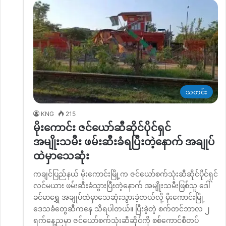
သတင်း
KNG
215
မိုးကောင်း ဇင်ယော်ဆီဆိုင်ပိုင်ရှင်
အမျိုးသမီး ဖမ်းဆီးခံရပြီးတဲ့နောက် အချုပ်
ထဲမှာသေဆုံး
ကချင်ပြည်နယ် မိုးကောင်းမြို့က ဇင်ယော်စက်သုံးဆီဆိုင်ပိုင်ရှင်
လင်မယား ဖမ်းဆီးခံသွားပြီးတဲ့နောက် အမျိုးသမီးဖြစ်သူ ဒေါ်
ခင်မာရွှေ အချုပ်ထဲမှာသေဆုံးသွားခဲ့တယ်လို့ မိုးကောင်းမြို့
ဒေသခံတွေဆီကနေ သိရပါတယ်။ ပြီးခဲ့တဲ့ စက်တင်ဘာလ ၂
ရက်နေ့ညမှာ ဇင်ယော်စက်သုံးဆီဆိုင်ကို စစ်ကောင်စီတပ်