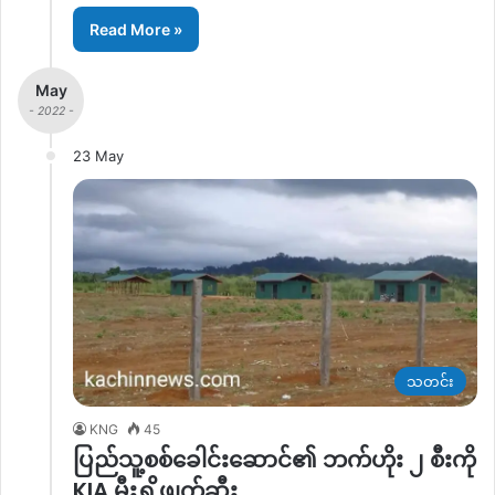
Read More »
May
- 2022 -
23 May
သတင်း
KNG
45
ပြည်သူ့စစ်ခေါင်းဆောင်၏ ဘက်ဟိုး ၂ စီးကို
KIA မီးရှို့ဖျက်ဆီး