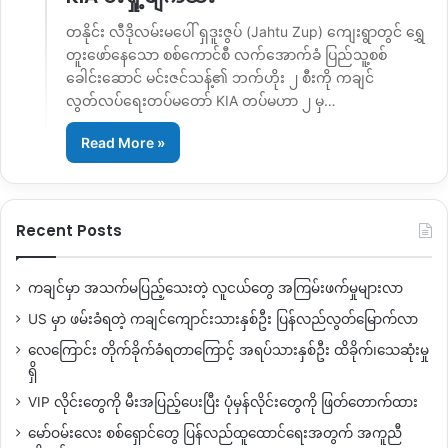
တနိုင်း လီဒိုလမ်းမပေါ် ရှဒူးဇွပ် (Jahtu Zup) ကျေးရွာတွင် ရွှေ
တူးဖော်နေသော စစ်ကောင်စီ လက်အောက်ခံ ပြည်သူ့စစ်
ခေါင်းဆောင် မင်းဇင်သန့်၏ ဘက်ဟိုး ၂ စီးကို ကချင်
လွတ်လပ်ရေးတပ်မတော် KIA တပ်မဟာ ၂ မှ…
Read More »
Recent Posts
ကချင်မှာ အသက်မပြည့်သေးတဲ့ လူငယ်တွေ အကြမ်းဖက်မှုများလာ
US မှာ ဖမ်းခံရတဲ့ ကချင်ကျောင်းသားနှစ်ဦး ပြန်လည်လွတ်မြောက်လာ
လေကြောင်း တိုက်ခိုက်ခံရတာကြောင့် အရပ်သားနှစ်ဦး ထိခိုက်၊သေဆုံးမှု
ရှိ
VIP လိုင်းတွေကို မီးအပြည့်ပေးပြီး ပုံမှန်လိုင်းတွေကို ဖြတ်တောက်ထား
မော်ဝမ်းလေး စစ်ရှောင်တွေ ပြန်လည်ထူထောင်ရေးအတွက် အကူညီ