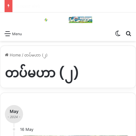
Support KNG
Switch
Se
Menu
Home
/
တပ်မဟာ (၂)
တပ်မဟာ (၂)
May
- 2024 -
16 May