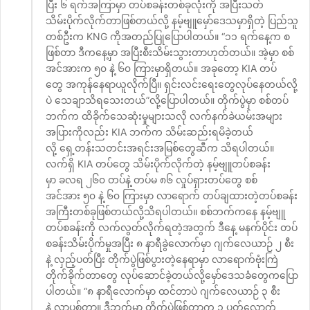
ပြီး ၆ ရက်အကြာမှာ တပ်စခန်းတစ်ခုလုံးကို အပြီးသတ်
သိမ်းပိုက်လိုက်တာဖြစ်တယ်လို့ နမ့်ဗျူမှော်ဒေသမှာရှိတဲ့ ပြည်သူ
တစ်ဦးက KNG ကိုအတည်ပြုပြောပါတယ်။ “၁၁ ရက်နေ့က စ
ဖြစ်တာ ဒီကနေ့မှာ အပြီးစီးသိမ်းသွားတာဟုတ်တယ်။ အဲ့မှာ စစ်
အင်အားက ၅၀ နဲ့ ၆၀ ကြားမှာရှိတယ်။ အခုတော့ KIA တပ်
တွေ အကုန်နေရာယူလိုက်ပြီ။ ရှင်းလင်းရေးတွေလုပ်နေတယ်လို့
ပဲ သေချာသိရသေးတယ်”လို့ပြောပါတယ်။ တိုက်ပွဲမှာ စစ်တပ်
ဘက်က ထိခိုက်သေဆုံးမှုများသလို လက်နက်ခဲယမ်းအများ
အပြားကိုလည်း KIA ဘက်က သိမ်းဆည်းရမိခဲ့တယ်
လို့ ရှေ့တန်းသတင်းအရင်းအမြစ်တွေဆီက သိရပါတယ်။
လက်ရှိ KIA တပ်တွေ သိမ်းပိုက်လိုက်တဲ့ နမ့်ဗျူတပ်စခန်း
မှာ ခလရ ၂၆၀ တပ်နဲ့ တပ်မ ၈၆ လှုပ်ရှားတပ်တွေ စစ်
အင်အား ၅၀ နဲ့ ၆၀ ကြားမှာ လာရောက် တပ်ချထားတဲ့တပ်စခန်း
အကြီးတစ်ခုဖြစ်တယ်လို့သိရပါတယ်။ စစ်ဘက်ကနေ နမ့်ဗျူ
တပ်စခန်းကို လက်လွတ်လိုက်ရတဲ့အတွက် ဒီနေ့ မနက်ပိုင်း တပ်
စခန်းသိမ်းပိုက်မှုအပြီး ၈ နာရီခွဲလောက်မှာ ဂျက်လေယာဉ် ၂ စီး
နဲ့ လှည့်ပတ်ပြီး တိုက်ပွဲဖြစ်ပွားတဲ့နေရာမှာ လာရောက်ဗုံးကြဲ
တိုက်ခိုက်တာတွေ လုပ်ဆောင်ခဲ့တယ်လို့မှော်ဒေသခံတွေကပြော
ပါတယ်။ “၈ နာရီလောက်မှာ ထင်တာပဲ ဂျက်လေယာဉ် ၃ စီး
နဲ့ လာပစ်တာ။ ဒီဘက်မှာ တိုက်ပွဲဖြစ်တာက ၁ ပတ်လောက်