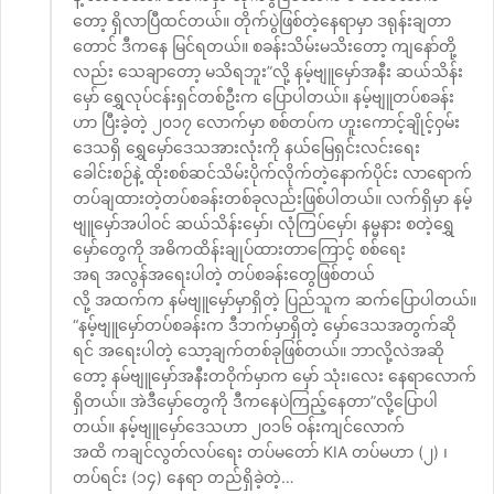
တော့ ရှိလာပြီထင်တယ်။ တိုက်ပွဲဖြစ်တဲ့နေရာမှာ ဒရုန်းချတာ
တောင် ဒီကနေ မြင်ရတယ်။ စခန်းသိမ်းမသိးတော့ ကျနော်တို့
လည်း သေချာတော့ မသိရဘူး”လို့ နမ့်ဗျူမှော်အနီး ဆယ်သိန်း
မှော် ရွှေလုပ်ငန်းရှင်တစ်ဦးက ပြောပါတယ်။ နမ့်ဗျူတပ်စခန်း
ဟာ ပြီးခဲ့တဲ့ ၂၀၁၇ လောက်မှာ စစ်တပ်က ဟူးကောင့်ချိုင့်ဝှမ်း
ဒေသရှိ ရွှေမှော်ဒေသအားလုံးကို နယ်မြေရှင်းလင်းရေး
ခေါင်းစဉ်နဲ့ ထိုးစစ်ဆင်သိမ်းပိုက်လိုက်တဲ့နောက်ပိုင်း လာရောက်
တပ်ချထားတဲ့တပ်စခန်းတစ်ခုလည်းဖြစ်ပါတယ်။ လက်ရှိမှာ နမ့်
ဗျူမှော်အပါဝင် ဆယ်သိန်းမှော်၊ လုံကြပ်မှော်၊ နမ္မနား စတဲ့ရွှေ
မှော်တွေကို အဓိကထိန်းချုပ်ထားတာကြောင့် စစ်ရေး
အရ အလွန်အရေးပါတဲ့ တပ်စခန်းတွေဖြစ်တယ်
လို့ အထက်က နမ်ဗျူမှော်မှာရှိတဲ့ ပြည်သူက ဆက်ပြောပါတယ်။
“နမ့်ဗျူမှော်တပ်စခန်းက ဒီဘက်မှာရှိတဲ့ မှော်ဒေသအတွက်ဆို
ရင် အရေးပါတဲ့ သော့ချက်တစ်ခုဖြစ်တယ်။ ဘာလို့လဲအဆို
တော့ နမ်ဗျူမှော်အနီးတဝိုက်မှာက မှော် သုံး၊လေး နေရာလောက်
ရှိတယ်။ အဲဒီမှော်တွေကို ဒီကနေပဲကြည့်နေတာ”လို့ပြောပါ
တယ်။ နမ့်ဗျူမှော်ဒေသဟာ ၂၀၁၆ ဝန်းကျင်လောက်
အထိ ကချင်လွတ်လပ်ရေး တပ်မတော် KIA တပ်မဟာ (၂) ၊
တပ်ရင်း (၁၄) နေရာ တည်ရှိခဲ့တဲ့…