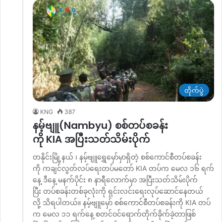
တိုက်ပွဲ
KNG
387
နမ့်ဗျူ(Nambyu) စစ်တပ်စခန်း
ကို KIA အပြီးသတ်သိမ်းပိုက်
တနိုင်းမြို့နယ် ၊ နမ့်ဗျူရွှေမှော်မှာရှိတဲ့ စစ်ကောင်စီတပ်စခန်း
ကို ကချင်လွတ်လပ်ရေးတပ်မတော် KIA တပ်က မေလ ၁၆ ရက်
နေ့ ဒီနေ့ မနက်ပိုင်း ၈ နာရီလောက်မှာ အပြီးသတ်သိမ်းပိုက်
ပြီး တပ်စခန်းတစ်ခုလုံးကို ရှင်းလင်းရေးလုပ်ဆောင်နေတယ်
လို့ သိရပါတယ်။ နမ့်ဗျူမှော် စစ်ကောင်စီတပ်စခန်းကို KIA တပ်
က မေလ ၁၁ ရက်နေ့ စတင်ဝင်ရောက်တိုက်ခိုက်ခဲ့တာဖြစ်