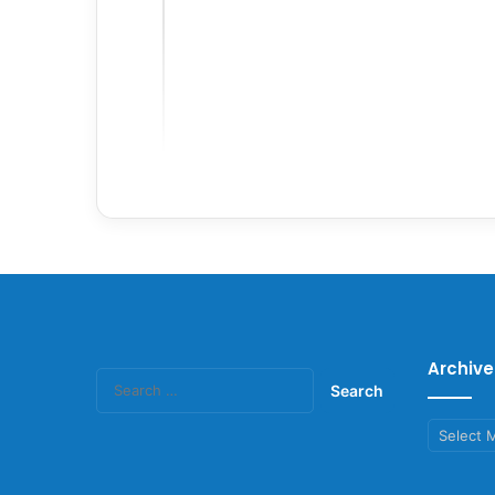
Archive
Search
for:
Archives