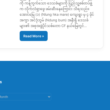
ကို ကန့်ကွက်သော ဒေသခံများကို ပြည်သူ့စစ်တပ်ဖွဲ့
က လိုက်လံရှာဖွေ ဖမ်းဆီးနေကြောင်း သိရသည်။
အောင်မြေ (၁) (Nlung hka mare) ကျေးရွာ မှ ၄ မိုင်
အကွာ အင်ဒုံဘွမ် (Ndung bum) အနီးရှိ ဒေသခံ
များ၏ အစုအဖွဲ့ပိုင်သစ်တော CF နယ်မြေတွင်…
Read More »
s