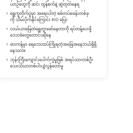
ယာဉ်တွေကို ဆင်၊ ထွန်စက်နဲ့ ဆွဲထုတ်နေရ
ရွှေကူတိုက်ပွဲမှာ အရေးပါတဲ့ စစ်တပ်စခန်းတစ်ခု
ကို သိမ်းပိုက်နိုင်ကြောင်း KIO ပြော
လယ်ယာမြေထဲရွှေတူးဖော်နေတာကို ရပ်တန့်ပေးဖို့
ဒေသခံတွေတောင်းဆိုနေ
ဖားကန့်မှာ ရေဘေးထပ်ကြုံရတဲ့အခြေအနေဘယ်ရှိရှိ
နေသလဲ။
ဘုန်းကြီးကျောင်းပေါက်ကွဲမှုဖြစ် အရပ်သားတစ်ဦး
သေ၊သံဃာတစ်ပါးပျံလွန်တော်မူ