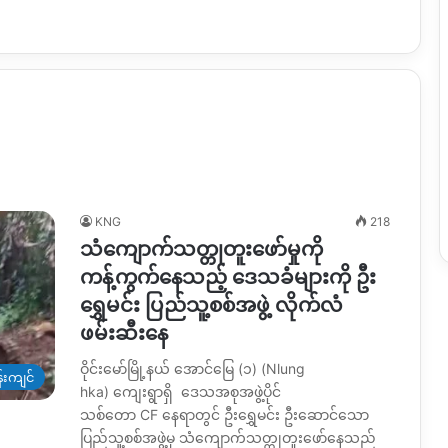
KNG
218
သံကျောက်သတ္တုတူးဖော်မှုကို
ကန့်ကွက်နေသည့် ဒေသခံများကို ဦး
ရွှေမင်း ပြည်သူ့စစ်အဖွဲ့ လိုက်လံ
ဖမ်းဆီးနေ
ဝိုင်းမော်မြို့နယ် အောင်မြေ (၁) (Nlung
းကျင်
hka) ကျေးရွာရှိ ဒေသအစုအဖွဲ့ပိုင်
သစ်တော CF နေရာတွင် ဦးရွှေမင်း ဦးဆောင်သော
ပြည်သူ့စစ်အဖွဲ့မှ သံကျောက်သတ္တုတူးဖော်နေသည်