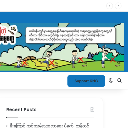
Switch
Se
Support KNG
Recent Posts
မိုးကြောင့် ကွင်းလမ်းသွားလာရေး ပိုခက်၊ ကုန်တင်