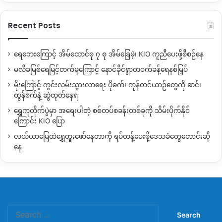
Recent Posts
ရေဘေးကြောင့် အိမ်ထောင်စု ၇ စု အိမ်ခြေမဲ့၊ KIO ကူညီပေးဖို့စီစဉ်နေ
မလိခမြစ်ရေမြင့်တက်မှုကြောင့် နောင်ခိုင်ရွာတဝက်ခန့်ရေနစ်မြှပ်
မိုးကြောင့် ကွင်းလမ်းသွားလာရေး ပိုခက်၊ ကုန်တင်ယာဉ်တွေကို ဆင်၊
ထွန်စက်နဲ့ ဆွဲထုတ်နေရ
ရွှေကူတိုက်ပွဲမှာ အရေးပါတဲ့ စစ်တပ်စခန်းတစ်ခုကို သိမ်းပိုက်နိုင်
ကြောင်း KIO ပြော
လယ်ယာမြေထဲရွှေတူးဖော်နေတာကို ရပ်တန့်ပေးဖို့ဒေသခံတွေတောင်းဆို
နေ
Search
for: