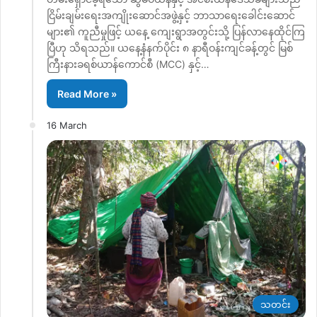
ငြိမ်းချမ်းရေးအကျိုးဆောင်အဖွဲ့နှင့် ဘာသာရေးခေါင်းဆောင်
များ၏ ကူညီမှုဖြင့် ယနေ့ ကျေးရွာအတွင်းသို့ ပြန်လာနေထိုင်ကြ
ပြီဟု သိရသည်။ ယနေ့နံနက်ပိုင်း ၈ နာရီဝန်းကျင်ခန့်တွင် မြစ်
ကြီးနားခရစ်ယာန်ကောင်စီ (MCC) နှင့်…
Read More »
16 March
သတင်း