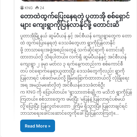
KNG
24
တောထဲထွက်ပြေးနေရတဲ့ ပူတာအို စစ်ရှောင်
များ ကျေးရွာကိုပြန်လာနိုင်ဖို့ တောင်းဆိ
ပူတာအိုမြို့နယ် ဆွမ်ပီယန် နှင့် အင်စီယန် ကျေးရွာတွေက တော
ထဲ ထွက်ပြေးနေရတဲ့ ဒေသခံတွေဟာ ရွာကိုပြန်လာနိုင်
ဖို့ ဘာသာရေးအဖွဲ့အစည်းတွေနဲ့ သက်ဆိုင်ရာကို တောင်းဆို
ထားတယ်လို့ သိရပါတယ်။ လက်ရှိ ဆွမ်ပီယန်နှင့် အင်စီးယန်
ကျေးရွာ ၂ ခုမှာ မတ်လ ၃ ရက်နေ့ကတည်းက စစ်ကောင်စီ
တပ် ဝင်ရောက်နေရာယူထားပြီး ဒေသခံတွေကိုလည်း ရွာကို
ပြန်လာရင် ပစ်ခတ်မယ်လို့ ခြိမ်းခြောက်ထားတယ်လို့ လုံခြုံရေး
အရ အမည်မဖော်လိုတဲ့ အင်စီယန်ဒေသခံတစ်ဦး
က KNG ကို ပြောပါတယ်။ “ရွာသားတစ်ချို့က မသိဘဲ ရွာကိုပြန်
ကြတယ်။ စစ်သားတွေက ဖမ်းပြီး ‘မပြန်နဲ့ ပြန်လာရင်ပစ်မယ်
လို့’ပြောပြီး ပြန်လွတ်ပေးတာ ၂ကြိမ် ရှိသွားပြီ။ ပြန်လာချင်ရင်
ဘာသာရေးခေါင်းဆောင်တွေကိုခေါ်ပြီးပြန်လာကြတဲ့။…
Read More »