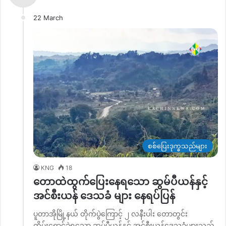
22 March
စစ်ပြေးဒုက္ခသည်များ
KNG
18
တောထဲထွက်ပြေးနေရသော ဆွမ်ပီယန်နှင့်
အင်စီးယန် ဒေသခံ များ နေရပ်ပြန်
ပူတာအိုမြို့နယ် တိုက်ပွဲကြောင့် ၂ လနီးပါး တောတွင်း
တိမ်းရှောင်ခဲ့ရသော ဆွမ်ပီယန်နှင့် အင်စီးယန်ဒေသခံများသည်