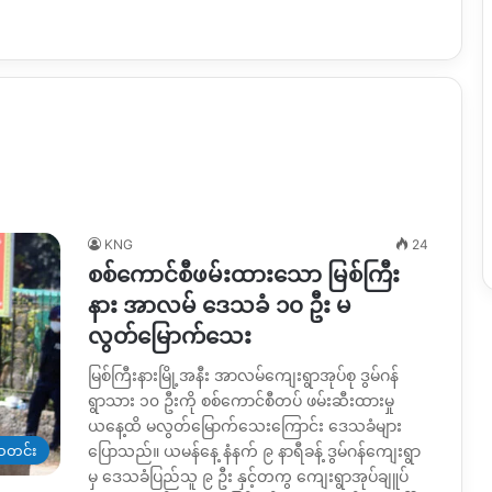
KNG
24
စစ်ကောင်စီဖမ်းထားသော မြစ်ကြီး
နား အာလမ် ဒေသခံ ၁၀ ဦး မ
လွတ်မြောက်သေး
မြစ်ကြီးနားမြို့အနီး အာလမ်ကျေးရွာအုပ်စု ဒွမ်ဂန်
ရွာသား ၁၀ ဦးကို စစ်ကောင်စီတပ် ဖမ်းဆီးထားမှု
ယနေ့ထိ မလွတ်မြောက်သေးကြောင်း ဒေသခံများ
တင်း
ပြောသည်။ ယမန်နေ့ နံနက် ၉ နာရီခန့် ဒွမ်ဂန်ကျေးရွာ
မှ ဒေသခံပြည်သူ ၉ ဦး နှင့်တကွ ကျေးရွာအုပ်ချူပ်