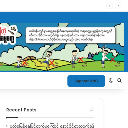
Switch
Se
Support KNG
Recent Posts
မလိခမြစ်ရေမြင့်တက်မှုကြောင့် နောင်ခိုင်ရွာတဝက်ခန့်