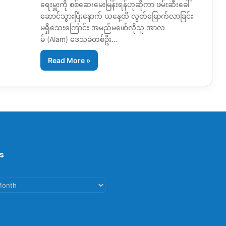
ရေးမှူးကို စစ်ဆေးမေးမြန်းရန်ဟုဆိုကာ ဖမ်းဆီးခေါ်
ဆောင်သွားပြီးနောက် ယနေ့ထိ လွတ်မြောက်လာခြင်း
မရှိသေးကြောင်း အမည်မဖော်လိုသူ အာလ
မ် (Alam) ဒေသခံတစ်ဦး…
Read More »
s