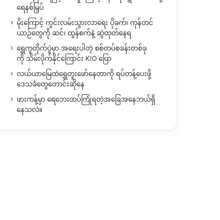
ရေနစ်မြှပ်
မိုးကြောင့် ကွင်းလမ်းသွားလာရေး ပိုခက်၊ ကုန်တင်
ယာဉ်တွေကို ဆင်၊ ထွန်စက်နဲ့ ဆွဲထုတ်နေရ
ရွှေကူတိုက်ပွဲမှာ အရေးပါတဲ့ စစ်တပ်စခန်းတစ်ခု
ကို သိမ်းပိုက်နိုင်ကြောင်း KIO ပြော
လယ်ယာမြေထဲရွှေတူးဖော်နေတာကို ရပ်တန့်ပေးဖို့
ဒေသခံတွေတောင်းဆိုနေ
ဖားကန့်မှာ ရေဘေးထပ်ကြုံရတဲ့အခြေအနေဘယ်ရှိ
နေသလဲ။