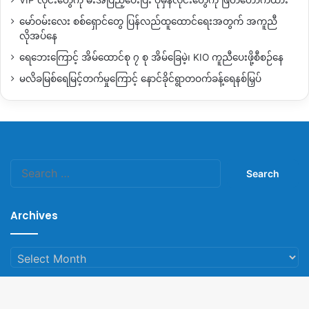
VIP လိုင်းတွေကို မီးအပြည့်ပေးပြီး ပုံမှန်လိုင်းတွေကို ဖြတ်တောက်ထား
မော်ဝမ်းလေး စစ်ရှောင်တွေ ပြန်လည်ထူထောင်ရေးအတွက် အကူညီ
လိုအပ်နေ
ရေဘေးကြောင့် အိမ်ထောင်စု ၇ စု အိမ်ခြေမဲ့၊ KIO ကူညီပေးဖို့စီစဉ်နေ
မလိခမြစ်ရေမြင့်တက်မှုကြောင့် နောင်ခိုင်ရွာတဝက်ခန့်ရေနစ်မြှပ်
Search
for:
Archives
Archives