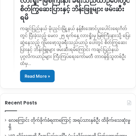
လားရှိုး-မြစ်ကြီးနား ခရီးသည်ယာဉ်ပေါ်တွင်
စိတ်ကြွဆေးပြားနှင့် ဘိန်းဖြူများ ဖမ်းဆီး
ရမိ
ကချင်ပြည်နယ် မိုးညှင်းမြို့နယ် နန့်စီးအောင်ပူးပေါင်းရေးဂိတ်
တွင် ပြီးခဲ့သည့် မေလ ၂၅ ရက်နေ့ လားရှိုးမှ မြစ်ကြီးနားသို့ ပြေး
ဆွဲနေသည့် ဂျိမ်းဖော့သူခရီးသည်ယာဉ် ပေါ်တွင် စိတ်ကြွဆေး
ပြားနှင့် ဘိန်းဖြူများ ဖမ်းဆီးရမိကြောင်း ကချင်ပြည်နယ်
ပုဂ္ဂလိကယာဉ်များ ကြီးကြပ်ရေးကော်မတီ တာဝန်ရှိသူတစ်ဦး
ထံမှ…
Read More »
Recent Posts
လေကြောင်း တိုက်ခိုက်ခံရတာကြောင့် အရပ်သားနှစ်ဦး ထိခိုက်၊သေဆုံးမှု
ရှိ