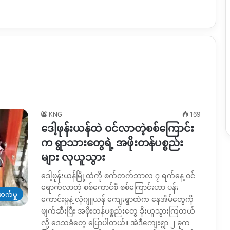
KNG
169
ဒေါ့ဖုန်းယန်ထဲ ဝင်လာတဲ့စစ်ကြောင်း
က ရွာသားတွေရဲ့ အဖိုးတန်ပစ္စည်း
များ လုယူသွား
ဒေါ့ဖုန်းယန်မြို့ထဲကို စက်တက်ဘာလ ၇ ရက်နေ့ ဝင်
ရောက်လာတဲ့ စစ်ကောင်စီ စစ်ကြောင်းဟာ ပန်း
ာက်မှု
ကောင်းမှုနဲ့ လုံဂျူယန် ကျေးရွာထဲက နေအိမ်တွေကို
ဖျက်ဆီးပြီး အဖိုးတန်ပစ္စည်းတွေ ခိုးယူသွားကြတယ်
လို့ ဒေသခံတွေ ပြောပါတယ်။ အဲဒီကျေးရွာ ၂ ခုက