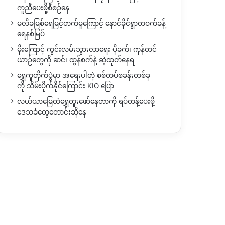
ကူညီပေးဖို့စီစဉ်နေ
မလိခမြစ်ရေမြင့်တက်မှုကြောင့် နောင်ခိုင်ရွာတဝက်ခန့်
ရေနစ်မြှပ်
မိုးကြောင့် ကွင်းလမ်းသွားလာရေး ပိုခက်၊ ကုန်တင်
ယာဉ်တွေကို ဆင်၊ ထွန်စက်နဲ့ ဆွဲထုတ်နေရ
ရွှေကူတိုက်ပွဲမှာ အရေးပါတဲ့ စစ်တပ်စခန်းတစ်ခု
ကို သိမ်းပိုက်နိုင်ကြောင်း KIO ပြော
လယ်ယာမြေထဲရွှေတူးဖော်နေတာကို ရပ်တန့်ပေးဖို့
ဒေသခံတွေတောင်းဆိုနေ