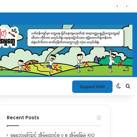
Switch
Se
Support KNG
Recent Posts
ရေဘေးကြောင့် အိမ်ထောင်စု ၇ စု အိမ်ခြေမဲ့၊ KIO