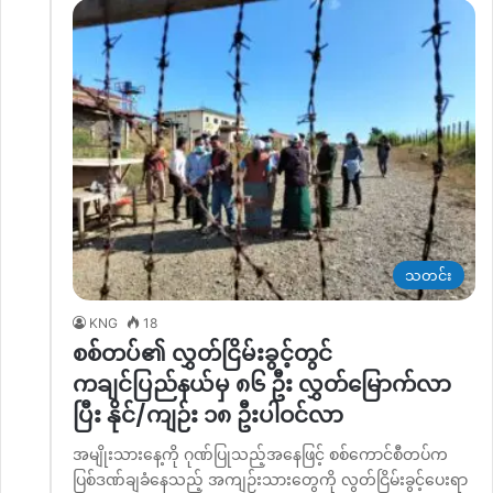
သတင်း
KNG
18
စစ်တပ်၏ လွှတ်ငြိမ်းခွင့်တွင်
ကချင်ပြည်နယ်မှ ၈‌၆ ဦး လွှတ်မြောက်လာ
ပြီး နိုင်/ကျဉ်း ၁၈ ဦးပါဝင်လာ
အမျိုးသား‌နေ့ကို ဂုဏ်ပြုသည့်အနေဖြင့် စစ်ကောင်စီတပ်က
ပြစ်ဒဏ်ချခံနေသည့် အကျဉ်းသားတွေကို လွတ်ငြိမ်းခွင့်ပေးရာ