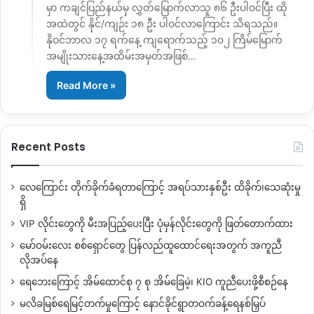
မှာ ကချင်ပြည်နယ်မှ လွှတ်မြောက်လာသူ ၈၆ ဦးပါဝင်ပြီး ထို
အထဲတွင် နိုင်/ကျဉ်း ၁၈ ဦး ပါဝင်လာကြောင်း သိရသည်။
နိုဝင်ဘာလ ၁၇ ရက်နေ့ ကျရောက်သည့် ၁၀၂ ကြိမ်မြောက်
အမျိုးသားနေ့အထိမ်းအမှတ်အဖြစ်…
Read More »
Recent Posts
လေကြောင်း တိုက်ခိုက်ခံရတာကြောင့် အရပ်သားနှစ်ဦး ထိခိုက်၊သေဆုံးမှု
ရှိ
VIP လိုင်းတွေကို မီးအပြည့်ပေးပြီး ပုံမှန်လိုင်းတွေကို ဖြတ်တောက်ထား
မော်ဝမ်းလေး စစ်ရှောင်တွေ ပြန်လည်ထူထောင်ရေးအတွက် အကူညီ
လိုအပ်နေ
ရေဘေးကြောင့် အိမ်ထောင်စု ၇ စု အိမ်ခြေမဲ့၊ KIO ကူညီပေးဖို့စီစဉ်နေ
မလိခမြစ်ရေမြင့်တက်မှုကြောင့် နောင်ခိုင်ရွာတဝက်ခန့်ရေနစ်မြှပ်