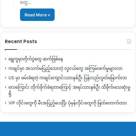
တွေ…
Read More »
Recent Posts
ရွှေကူမှာတိုက်ပွဲတွေ ဆက်ဖြစ်နေ
ကချင်မှာ အသက်မပြည့်သေးတဲ့ လူငယ်တွေ အကြမ်းဖက်မှုများလာ
US မှာ ဖမ်းခံရတဲ့ ကချင်ကျောင်းသားနှစ်ဦး ပြန်လည်လွတ်မြောက်လာ
လေကြောင်း တိုက်ခိုက်ခံရတာကြောင့် အရပ်သားနှစ်ဦး ထိခိုက်၊သေဆုံးမှု
ရှိ
VIP လိုင်းတွေကို မီးအပြည့်ပေးပြီး ပုံမှန်လိုင်းတွေကို ဖြတ်တောက်ထား