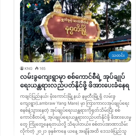
သတင်း
KNG
165
လမ်းခွကျေးရွာမှာ စစ်‌ကောင်စီရဲ့ အုပ်ချုပ်
ရေးယန္တရားလည်ပတ်နိုင်ဖို့ ဖိအားပေးခံနေရ
ကချင်ပြည်နယ်၊ မိုးကောင်းမြို့နယ် နမ္မတီးမြို့ရှိ လမ်းခွ
ကျေးရွာ(Lambraw Yang Mare) မှာ ကြားကာလအုပ်ချုပ်ရေး
စနစ်နဲ့သွားနေတဲ့ အုပ်ချုပ်ရေးယန္တရားကိုရုတ်သိမ်းပြီး စစ်
ကောင်စီတပ်ရဲ့ အုပ်ချုပ်ရေးယန္တရားလည်ပတ်နိုင်ဖို့ ဖိအားပေးမှု
တွေ ကြုံတွေ့နေရတယ်လို့ သိရပါတယ်။ စစ်တပ်အာဏာသိမ်း
လိုက်တဲ့ ၂၀၂၁ ခုနှစ်ကနေ ယနေ့ အချိန်အထိ ဒေသခံပြည်သူ