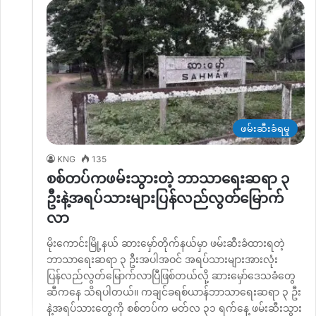
ဖမ်းဆီးခံရမှု
KNG
135
စစ်တပ်ကဖမ်းသွားတဲ့ ဘာသာရေးဆရာ ၃
ဦးနဲ့အရပ်သားများပြန်လည်လွတ်မြောက်
လာ
မိုးကောင်းမြို့နယ် ဆားမှော်တိုက်နယ်မှာ ဖမ်းဆီးခံထားရတဲ့
ဘာသာရေးဆရာ ၃ ဦးအပါအဝင် အရပ်သားများအားလုံး
ပြန်လည်လွတ်မြောက်လာပြီဖြစ်တယ်လို့ ဆားမှော်ဒေသခံတွေ
ဆီကနေ သိရပါတယ်။ ကချင်ခရစ်ယာန်ဘာသာရေးဆရာ ၃ ဦး
နဲ့အရပ်သားတွေကို စစ်တပ်က မတ်လ ၃၁ ရက်နေ့ ဖမ်းဆီးသွား