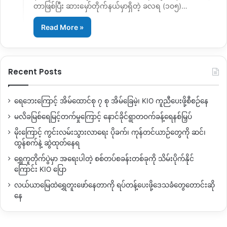
တာဖြစ်ပြီး ဆားမှော်တိုက်နယ်မှာရှိတဲ့ ခလရ (၁၀၅)…
Read More »
Recent Posts
ရေဘေးကြောင့် အိမ်ထောင်စု ၇ စု အိမ်ခြေမဲ့၊ KIO ကူညီပေးဖို့စီစဉ်နေ
မလိခမြစ်ရေမြင့်တက်မှုကြောင့် နောင်ခိုင်ရွာတဝက်ခန့်ရေနစ်မြှပ်
မိုးကြောင့် ကွင်းလမ်းသွားလာရေး ပိုခက်၊ ကုန်တင်ယာဉ်တွေကို ဆင်၊
ထွန်စက်နဲ့ ဆွဲထုတ်နေရ
ရွှေကူတိုက်ပွဲမှာ အရေးပါတဲ့ စစ်တပ်စခန်းတစ်ခုကို သိမ်းပိုက်နိုင်
ကြောင်း KIO ပြော
လယ်ယာမြေထဲရွှေတူးဖော်နေတာကို ရပ်တန့်ပေးဖို့ဒေသခံတွေတောင်းဆို
နေ