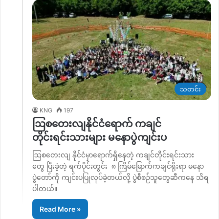
သတင်း
KNG
197
ဩစတေးလျနိုင်ငံရောက် ကချင်
တိုင်းရင်းသားများ မနောပွဲကျင်းပ
ဩစတေးလျ နိုင်ငံမှာရောက်ရှိနေတဲ့ ကချင်တိုင်းရင်းသား
တွေ ပြီးခဲ့တဲ့ ရက်ပိုင်းတွင်း ၈ ကြိမ်မြောက်ကချင်ရိုးရာ မနော
ပွဲတော်ကို ကျင်းပပြုလုပ်ခဲ့တယ်လို့ ပွဲစီစဉ်သူတွေဆီကနေ သိရ
ပါတယ်။
Read More »