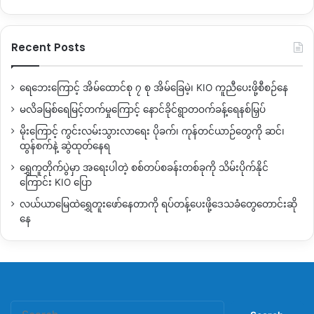
Recent Posts
ရေဘေးကြောင့် အိမ်ထောင်စု ၇ စု အိမ်ခြေမဲ့၊ KIO ကူညီပေးဖို့စီစဉ်နေ
မလိခမြစ်ရေမြင့်တက်မှုကြောင့် နောင်ခိုင်ရွာတဝက်ခန့်ရေနစ်မြှပ်
မိုးကြောင့် ကွင်းလမ်းသွားလာရေး ပိုခက်၊ ကုန်တင်ယာဉ်တွေကို ဆင်၊
ထွန်စက်နဲ့ ဆွဲထုတ်နေရ
ရွှေကူတိုက်ပွဲမှာ အရေးပါတဲ့ စစ်တပ်စခန်းတစ်ခုကို သိမ်းပိုက်နိုင်
ကြောင်း KIO ပြော
လယ်ယာမြေထဲရွှေတူးဖော်နေတာကို ရပ်တန့်ပေးဖို့ဒေသခံတွေတောင်းဆို
နေ
Search