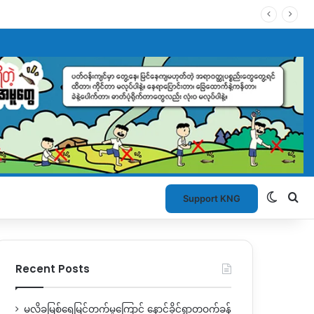
Switch
Se
Support KNG
Recent Posts
မလိခမြစ်ရေမြင့်တက်မှုကြောင့် နောင်ခိုင်ရွာတဝက်ခန့်