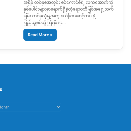
အရှိန် တစ်နှစ်အတွင်း စစ်ကောင်စီရဲ့ လက်အောက်ကို
နှစ်ပေါင်းများစွာရောက်ရှိခဲ့တဲ့ဧရာဝတီမြစ်အရှေ့ဘက်
ခြမ်း တစ်ခုလုံးနဲ့အတူ နယ်ခြားစောင့်တပ် နဲ့
ပြည်သူ့စစ်တို့ကြီးစိုးရာ…
Read More »
s