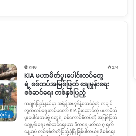
KNG
274
KIA မဟာမိတ်ပူးပေါင်းတပ်တွေ
ရဲ့ စစ်တပ်အမြစ်ဖြတ် ချေမှုန်းရေး
စစ်ဆင်ရေး တစ်နှစ်ပြည့်
ကချင်ပြည်နယ်မှာ အရှိန်အဟုန်နဲ့စတင်ခဲ့တဲ့ ကချင်
လွတ်လပ်ရေးတပ်မတော် KIA ဦးဆောင်တဲ့ မဟာမိတ်
ိုက်ပွဲ
ပူးပေါင်းတပ်ဖွဲ့ တွေရဲ့ စစ်ကောင်စီတပ်ကို အမြစ်ပြတ်
ချေမှုန်းရေး စစ်ဆင်ရေးဟာ ဒီကနေ့ မတ်လ ၇ ရက်
နေ့မှာပဲ တစ်နှစ်တိတိပြည့်ခဲ့ပြီ ဖြစ်ပါတယ်။ ဒီစစ်ရေး