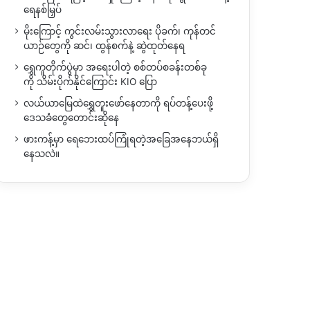
ရေနစ်မြှပ်
မိုးကြောင့် ကွင်းလမ်းသွားလာရေး ပိုခက်၊ ကုန်တင်
ယာဉ်တွေကို ဆင်၊ ထွန်စက်နဲ့ ဆွဲထုတ်နေရ
ရွှေကူတိုက်ပွဲမှာ အရေးပါတဲ့ စစ်တပ်စခန်းတစ်ခု
ကို သိမ်းပိုက်နိုင်ကြောင်း KIO ပြော
လယ်ယာမြေထဲရွှေတူးဖော်နေတာကို ရပ်တန့်ပေးဖို့
ဒေသခံတွေတောင်းဆိုနေ
ဖားကန့်မှာ ရေဘေးထပ်ကြုံရတဲ့အခြေအနေဘယ်ရှိ
နေသလဲ။