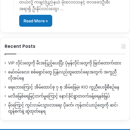
တယ်လို့ ကချင်ပြည်နယ် မိုးလေဝသနှင့် ဇလဗေဒဦးစီး
အရာရှိ ဦးနိုင်လင်းထွေး …
Read More »
Recent Posts
VIP လိုင်းတွေကို မီးအပြည့်ပေးပြီး ပုံမှန်လိုင်းတွေကို ဖြတ်တောက်ထား
မော်ဝမ်းလေး စစ်ရှောင်တွေ ပြန်လည်ထူထောင်ရေးအတွက် အကူညီ
လိုအပ်နေ
ရေဘေးကြောင့် အိမ်ထောင်စု ၇ စု အိမ်ခြေမဲ့၊ KIO ကူညီပေးဖို့စီစဉ်နေ
မလိခမြစ်ရေမြင့်တက်မှုကြောင့် နောင်ခိုင်ရွာတဝက်ခန့်ရေနစ်မြှပ်
မိုးကြောင့် ကွင်းလမ်းသွားလာရေး ပိုခက်၊ ကုန်တင်ယာဉ်တွေကို ဆင်၊
ထွန်စက်နဲ့ ဆွဲထုတ်နေရ