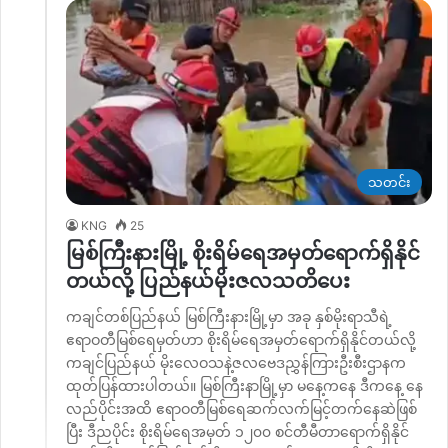
သတင်း
KNG
25
မြစ်ကြီးနားမြို့ စိုးရိမ်ရေအမှတ်ရောက်ရှိနိုင်
တယ်လို့ ပြည်နယ်မိုးဇလသတိပေး
ကချင်တစ်ပြည်နယ် မြစ်ကြီးနားမြို့မှာ အခု နှစ်မိုးရာသီရဲ့
ဧရာဝတီမြစ်ရေမှတ်ဟာ စိုးရိမ်ရေအမှတ်ရောက်ရှိနိုင်တယ်လို့
ကချင်ပြည်နယ် မိုးလေဝသနဲ့ဇလဗေဒညွှန်ကြားဦးစီးဌာနက
ထုတ်ပြန်ထားပါတယ်။ မြစ်ကြီးနာမြို့မှာ မနေ့ကနေ ဒီကနေ့ နေ
လည်ပိုင်းအထိ ဧရာဝတီမြစ်ရေဆက်လက်မြင့်တက်နေဆဲဖြစ်
ပြီး ဒီညပိုင်း စိုးရိမ်ရေအမှတ် ၁၂၀၀ စင်တီမီတာရောက်ရှိနိုင်