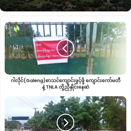
ကချင်ပြည်နယ် မြစ်ကြီးနားမြို့ထဲ ရေဝင်ရောက်နိုင်တဲ့ အဓိကရေ
ဝင်ပေါက်တွေဟာ ကရိန်နော်၊ ဗလမင်းထင် အထက်ရေဝင်ပေါက်၊
ဂါ
ဗလမင်းထင်အောက်ရေဝင်ပေါက်၊ စီတာပူ အင်ဂျန်ခ ၊ ကြက်ပေါင်
လိုင်(Galeng)စာသင်ကျောင်း
ခြံ ၊ ရေကြည်၊ ပမ္မတီးရေဝင်ပေါက်တွေရှိပြီး မြစ်ကြီးနားမြို့ရဲ့စိုးရိမ်
ဖွင့်
ရေအမှတ်ဟာ ၁၂၀၀ စင်တီမီတာဖြစ်ပါတယ်။
ဖို့ ကျောင်း
ကော်မတီ
နဲ့ TNLA တို့
လက်ရှိမှာတော့ စိုးရိမ်ရေအမှတ်ရောက်ဖို့ ၃ ပေခွဲခန့်အလိုသာရှိ
ညှိနှိုင်း
တော့ာတာဖြစ်ပါတယ်။
နေ
ဆဲ
ကချင်ပြည်နယ် မြစ်ကြီးနားမြို့ရဲ့ ဧရာဝတီမြစ်ရေ စိုးရိမ်ရေအမှတ်
ဂါလိုင်(Galeng)စာသင်ကျောင်းဖွင့်ဖို့ ကျောင်းကော်မတီ
၁၂၀၀ စင်တီမီတာ ရှိပြီး လွန်ခဲ့တဲ့ ၂၀၁၉ ခုနှစ်မှာတော့ ၁၂၂၉ စင်တီ
နဲ့ TNLA တို့ညှိနှိုင်းနေဆဲ
မီတာထိ မြင့်တက်ခဲ့ပါတယ်။
ဖား
ကန့်
By – ဇမီ
မြို့
မှာ လှေ
တိမ်း
မှောက်