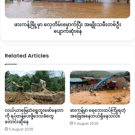
Copy URL
ပြီး အမျိုးသမီး
တစ်
ဦး
ဖားကန့်မြို့မှာ လှေတိမ်းမှောက်ပြီး အမျိုးသမီးတစ်ဦး
ပျောက်ဆုံး
နေ
ပျောက်ဆုံးနေ
Related Articles
လယ်ယာမြေထဲရွှေတူးဖော်နေတာ
ဖားကန့်မှာ ရေဘေးထပ်ကြုံရတဲ့
ကို ရပ်တန့်ပေးဖို့ဒေသခံတွေ
အခြေအနေဘယ်ရှိနေသလဲ။
တောင်းဆိုနေ
5 August 2026
5 August 2026