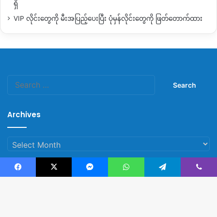
ရှိ
VIP လိုင်းတွေကို မီးအပြည့်ပေးပြီး ပုံမှန်လိုင်းတွေကို ဖြတ်တောက်ထား
Search
for:
Archives
Archives
Facebook
X
Messenger
WhatsApp
Telegram
Viber
© Copyright 2023, All Rights Reserved |
Kachin News Group
B