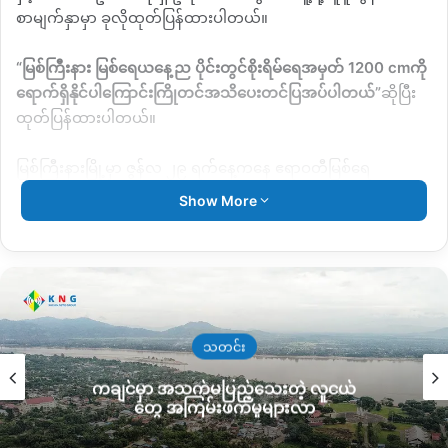
စာမျက်နှာမှာ ခုလိုထုတ်ပြန်ထားပါတယ်။
“
မြစ်ကြီးနား မြစ်ရေယနေ့ည ပိုင်းတွင်စိုးရိမ်ရေအမှတ်
1200 cm
ကို
ရောက်ရှိနိုင်ပါကြောင်းကြိုတင်အသိပေးတင်ပြအပ်ပါတယ်
”
ဆိုပြီး
ထုတ်ပြန်ထားပါတယ်။
မြစ်ကြီးနားမြို့မှာ ဇွန်လ ၂၉ ရက်နေ့ကနေ ဧရာဝတီမြစ်ရေ
ဆက်လက်မြင့်တက်နေပြီး တစ်နာရီအတွင်း ၂ လက္မခန့်ထပ်တက်နေ
Show More
တယ်လို့လည်း ဒီကနေ့ နေ့လည် ၁နာရီမှာ ထုတ်ပြန်ထားပါတယ်။
ဧရာဝတီမြစ်နေရမြင့်တက်လာနေတာကြောင့် မြစ်ကြီးနားမြို့ မြေနိမ့်
ရပ်ကွက်တစ်ချို့ ကြက်ပေါင်ခြံ၊လယ်ကုန်း၊ရမ်ပူ၊မြေမြင့်ကွက်သစ် စ
တဲ့ရပ်ကွက်တစ်ချို့မှာရေဝင်ရောက်နေပြီဖြစ်တဲ့တွက် ဧရာဝတီလူမူ
ကူညီရေးအသင်းကနေ လိုက်လံပြောင်းရွှေ့ပေးနေကြပြီဲဖြစ်ပါတယ်။
သတင်း
ကချင်မှာ အသက်မပြည့်သေးတဲ့ လူငယ်
“
ကျနော်တို့ ခုလောလာဆယ် ကြက်ပေါင်ခြံဘက်နဲ့ရမ်ပူဘက် အဓိက
တွေ အကြမ်းဖက်မှုများလာ
ကယ်ဆယ်ရေးလုပ်နပြီဗျ။ တစ်ဖြည်းဖြည်းနဲ့ရေက ဝင်တာမြန်လာ
တယ်။
“
လို့လူမူကူညီရေးအသင်းတာဝန်ခံတစ်ဦးက ပြောပါတယ်။