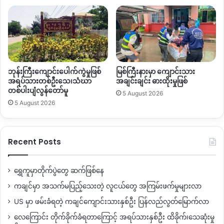
ဘုန်းကြီးကျောင်းပေါက်ကွဲမှုဖြစ်
မြစ်ကြီးနားမှာ ကျောင်းသား
အရပ်သားတစ်ဦးသေ၊သံဃာ
အချင်းချင်း ဓားထိုးမှုဖြစ်
တစ်ပါးပျံလွန်တော်မူ
5 August 2026
5 August 2026
Recent Posts
ရွှေကူမှာတိုက်ပွဲတွေ ဆက်ဖြစ်နေ
ကချင်မှာ အသက်မပြည့်သေးတဲ့ လူငယ်တွေ အကြမ်းဖက်မှုများလာ
US မှာ ဖမ်းခံရတဲ့ ကချင်ကျောင်းသားနှစ်ဦး ပြန်လည်လွတ်မြောက်လာ
လေကြောင်း တိုက်ခိုက်ခံရတာကြောင့် အရပ်သားနှစ်ဦး ထိခိုက်၊သေဆုံးမှု