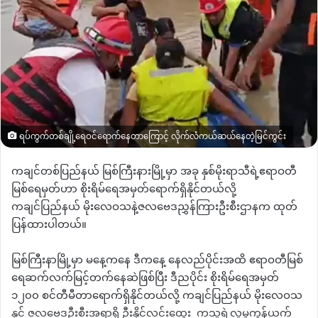
ရပ်ကွက်တစ်ချို့ရေဝင်ရောက်နေတာကြောင့် လိုက်လံကယ်ဆယ်နေတဲ့မြင်ကွင်း
ကချင်တစ်ပြည်နယ် မြစ်ကြီးနားမြို့မှာ အခု နှစ်မိုးရာသီရဲ့ဧရာဝတီ
မြစ်ရေမှတ်ဟာ စိုးရိမ်ရေအမှတ်ရောက်ရှိနိုင်တယ်လို့
ကချင်ပြည်နယ် မိုးလေဝသနဲ့ဇလဗေဒညွှန်ကြားဦးစီးဌာနက ထုတ်
ပြန်ထားပါတယ်။
မြစ်ကြီးနာမြို့မှာ မနေ့ကနေ ဒီကနေ့ နေလည်ပိုင်းအထိ ဧရာဝတီမြစ်
ရေဆက်လက်မြင့်တက်နေဆဲဖြစ်ပြီး ဒီညပိုင်း စိုးရိမ်ရေအမှတ်
၁၂၀၀ စင်တီမီတာရောက်ရှိနိုင်တယ်လို့ ကချင်ပြည်နယ် မိုးလေဝသ
နှင့် ဇလဗေဒဦးစီးအရာရှိ
ဦးနိုင်လင်းထွေး
ကသူ့ရဲ့လူမူကွန်ယက်