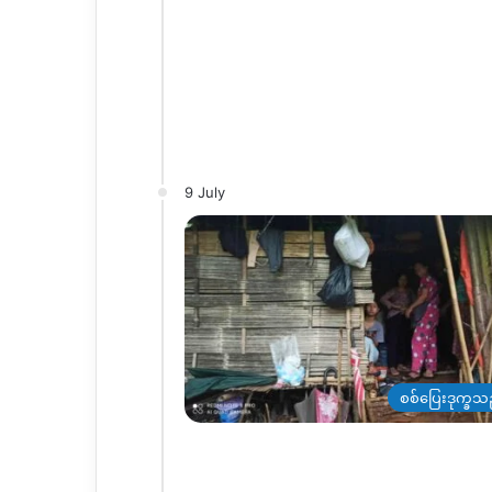
9 July
စစ်ပြေးဒုက္ခသ