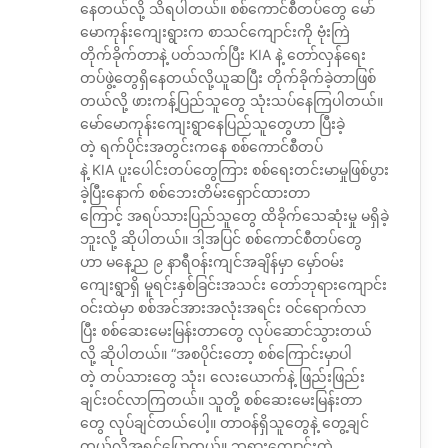
နေတယ်လို့ သိရပါတယ်။ စစ်ကောင်စီတပ်တွေ မော်
မောကုန်းကျေးရွားက စာသင်ကျောင်းကို ဗုံးကြဲ
တိုက်ခိုက်တာနဲ့ ပတ်သက်ပြီး KIA နဲ့ တော်လှန်ရေး
တပ်ဖွဲ့တွေရှိနေတယ်လို့ယူဆပြီး တိုက်ခိုက်ခဲ့တာဖြစ်
တယ်လို့ ဖားကန့်ပြည်သူတွေ သုံးသပ်နေကြပါတယ်။
မော်မောကုန်းကျေးရွာနေပြည်သူတွေဟာ ပြီးခဲ့
တဲ့ ရက်ပိုင်းအတွင်းကနေ စစ်ကောင်စီတပ်
နဲ့ KIA ပူးပေါင်းတပ်တွေကြား စစ်ရေးတင်းမာမှုဖြစ်ပွား
ခဲ့ပြီးနောက် စစ်ဘေးတိမ်းရှောင်ထားတာ
ကြောင့် အရပ်သားပြည်သူတွေ ထိခိုက်သေဆုံးမှု မရှိခဲ့
ဘူးလို့ ဆိုပါတယ်။ ဒါ့အပြင် စစ်ကောင်စီတပ်တွေ
ဟာ မနေ့ည ၉ နာရီဝန်းကျင်အချိန်မှာ မှော်ဝမ်း
ကျေးရွာရှိ မူရင်းနှစ်ခြင်းအသင်း တော်ဘုရားကျောင်း
ဝင်းထဲမှာ စစ်အင်အားအလုံးအရင်း ဝင်ရောက်လာ
ပြီး စစ်ဆေးမေးမြန်းတာတွေ လုပ်ဆောင်သွားတယ်
လို့ ဆိုပါတယ်။ “အစပိုင်းတော့ စစ်ကြောင်းမှာပါ
တဲ့ တပ်သားတွေ သုံး၊ လေးယောက်နဲ့ ဖြည်းဖြည်း
ချင်းဝင်လာကြတယ်။ သူတို့ စစ်ဆေးမေးမြန်းတာ
တွေ လုပ်ချင်တယ်ပေါ့။ တာဝန်ရှိသူတွေနဲ့ တွေ့ချင်
တယ်လို့အရင်ပြောတယ်။ ဘုရားကျောင်းထဲ