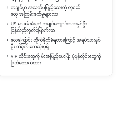
ကချင်မှာ အသက်မပြည့်သေးတဲ့ လူငယ်
တွေ အကြမ်းဖက်မှုများလာ
US မှာ ဖမ်းခံရတဲ့ ကချင်ကျောင်းသားနှစ်ဦး
ပြန်လည်လွတ်မြောက်လာ
လေကြောင်း တိုက်ခိုက်ခံရတာကြောင့် အရပ်သားနှစ်
ဦး ထိခိုက်၊သေဆုံးမှုရှိ
VIP လိုင်းတွေကို မီးအပြည့်ပေးပြီး ပုံမှန်လိုင်းတွေကို
ဖြတ်တောက်ထား