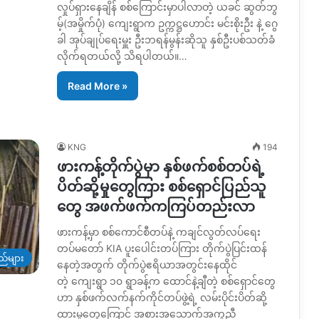
လှုပ်ရှားနေချိန် စစ်ကြောင်းမှာပါလာတဲ့ ယခင် ဆွတ်ဘွ
မ့်(အမှိုက်ပုံ) ကျေးရွာက ဥက္ကဋ္ဌဟောင်း မင်းစိုးဦး နဲ့ ဂွေ
ခါ အုပ်ချုပ်ရေးမှူး ဦးဘရန်မွန်းဆိုသူ နှစ်ဦးပစ်သတ်ခံ
လိုက်ရတယ်လို့ သိရပါတယ်။…
Read More »
KNG
194
ဖားကန့်တိုက်ပွဲမှာ နှစ်ဖက်စစ်တပ်ရဲ့
ပိတ်ဆို့မှုတွေကြား စစ်ရှောင်ပြည်သူ
တွေ အဖက်ဖက်ကကြပ်တည်းလာ
ဖားကန့်မှာ စစ်ကောင်စီတပ်နဲ့ ကချင်လွတ်လပ်ရေး
တပ်မတော် KIA ပူးပေါင်းတပ်ကြား တိုက်ပွဲပြင်းထန်
ည်များ
နေတဲ့အတွက် တိုက်ပွဲဧရိယာအတွင်းနေထိုင်
တဲ့ ကျေးရွာ ၁၀ ရွာခန့်က ထောင်နဲ့ချီတဲ့ စစ်ရှောင်တွေ
ဟာ နှစ်ဖက်လက်နက်ကိုင်တပ်ဖွဲ့ရဲ့ လမ်းပိုင်းပိတ်ဆို့
ထားမှုတွေကြောင့် အစားအသောက်အကူညီ