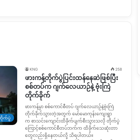
KNG
258
ဖားကန့်တိုက်ပွဲပြင်းထန်နေဆဲဖြစ်ပြီး
စစ်တပ်က ဂျက်လေယာဉ်နဲ့ ဗုံးကြဲ
တိုက်ခိုက်
ဖားကန့်မှာ စစ်ကောင်စီတပ် ဂျက်လေယာဉ်နဲ့ဗုံးကြဲ
တိုက်ခိုက်သွားတဲ့အတွက် မော်မောကုန်းကျေးရွာ
ိုက်ပွဲ
က စာသင်းကျောင်းထိခိုက်ပျက်စီးသွားသလို တိုက်ပွဲ
ကြောင့်စစ်ကောင်စီတပ်ဘက်က ထိခိုက်သေဆုံးတာ
တွေလည်းရှိနေတယ်လို့ သိရပါတယ်။