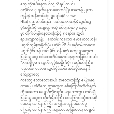
တွေ လိုအပ်နေတယ်လို့ သိရပါတယ်။
ဇူလိုင်လ ၄ ရက်နေ့ကနေစတင်ပြီး ဖားကန့်ဗျူဟာ
ကုန်းနဲ့ အနီးကပ်ဆုံး ရှရော်ခ(Sharaw
Hka) ညောင်ပင်ကုန်း၊ မော်မောလယန်နဲ့ ဆွတ်ဘွ
မ့်(အမှိုက်ပုံ)ကျေးရွာ စတဲ့ စစ်မျက်နှာ ၃ နေရာ
မှာ တိုက်ပွဲဖြစ်နေတာကြောင့် ရှရော်ခ၊ ဆွတ်
ရာ(ကျောက်ဖြူ) ၊ မှော်ဝမ်းကလေး၊ မော်မောလယန်၊
ဆွတ်ဘွမ့်(အမှိုက်ပုံ) ၊ ဆိုင်းကြိုင်၊ မှော်ဝမ်းကလေး၊
ဆွတ်ငိုင်ယန်၊ အင်းမိုင်းယန် စတဲ့ ကျေးရွာတွေက
ပြည်သူတွေ စစ်ဘေးတိမ်းရှောင်နေရတာဖြစ်ပါတယ်။
“လက်ရှိမှာက ဆွတ်ဘွမ့်(အမှိုက်ပုံ) ၊ မှော်ဝမ်းကြီး၊
မှော်ဝမ်းကလေး၊ ဆွတ်ငိုင်ယန်၊ အင်းမိုင်းယန် ဒီ
ကျေးရွာတွေ
ကတော့ လောလောဆယ် အလောတကြီး ပြေးနေရ
တာပေါ့။ အဲဒီကျေးရွာတွေက စစ်ကြောင်းတိုက်ရိုက်
ထိုးနေတော့ မရှောင်လို့လည်း မရတော့ဘူး။ တစ်ချို့
ပြည်သူတွေက တိုက်ရိုက်ကြီး စစ်ကြောင်းထိုးတာမရှိ
ပေမယ့် လက်နက်ကြီး အပြန်အလှန် ပစ်ခတ်မှု
ကြောင့် လက်နက်ကြီးကျတာတွေဖြစ်တော့ မရှောင်