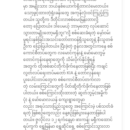
မှာ အမျိုးသား ဘယ်နှစ်ယောက်ရှိတာလဲမေးတယ်။
သော့ဖွင့်ထားတဲ့ရုံးခန်းတွေ အကုန်လုံးဝင်ကြည့်ကြ
တယ်။ သူတို့က ဒီတိုင်းလာစစ်မေးမြန်းတာလို့
တော့ ပြောတယ်။ ဒါပေမယ့် ဘာမှတော့ လုပ်ဆောင်
သွားတာမျိုးတော့မရှိဘူး”လို့ စစ်ဆေးခံရတဲ့ မှော်ဝမ်း
မူရင်းနှစ်ခြင်းအသင်းတော်တာဝန်ရှိသူတွေနဲ့ နီးသူတစ်
ဦးက ပြောပြပါတယ်။ ပြီးခဲ့တဲ့ ဇွန်လအတွင်းကနေ စစ်
ကောင်စီတပ်တွေက လမောင်ကုန်းနဲ့ မော်မောဘွမ့်
တောင်ကုန်းနေရာတွေကို သိမ်းပိုက်နိုင်ဖို့ရန်
အတွက် ထိုးစစ်ဆင်တိုက်ခိုက်နေတာဖြစ်ပြီး ကချင်
လွတ်လပ်ရေးတပ်မတော် KIA နဲ့ တော်လှန်ရေး
ပူးပေါင်းတပ်တွေက စစ်ကောင်စီတပ်တက်လာ
တဲ့ လမ်းကြောင်းတွေကို ပိတ်ဆို့တိုက်ခိုက်နေတာဖြစ်
ပါတယ်။ စစ်ကြောင်းထိုးထားတဲ့ ဆွတ်ဘွမ့်(အမှိုက်
ပုံ) နဲ့ မော်မောလယန် ကျေးရွာတွေမှာ
လည်း အရပ်သားပြည်သူတွေ အကြောင်းမဲ့ ပစ်သတ်ခံ
ရတဲ့ ဖြစ်စဉ်တွေလည်း နေ့စဉ်ဖြစ်ပွားနေတာဖြစ်ပါ
တယ်။ ဇူလိုင်လ ၁၂ ရက်နေ့မှာ ဖားကန့်၊ မရှီကထောင်
ရပ်ကွက် ရွှေမြန်မာ ရွှေဆိုင်ရှေ့ စစ်ကြောင်းသွားလာ