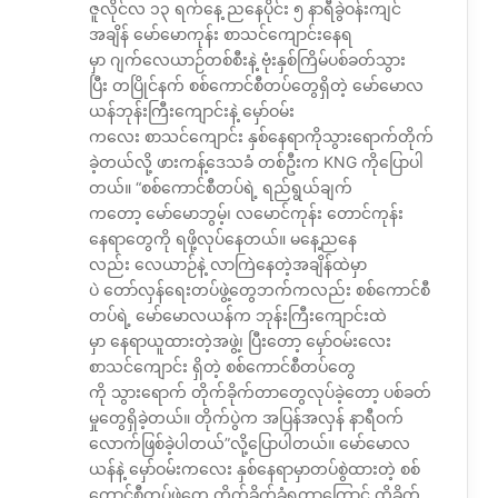
ဇူလိုင်လ ၁၃ ရက်နေ့ ညနေပိုင်း ၅ နာရီခွဲဝန်းကျင်
အချိန် မော်မောကုန်း စာသင်ကျောင်းနေရ
မှာ ဂျက်လေယာဉ်တစ်စီးနဲ့ ဗုံးနှစ်ကြိမ်ပစ်ခတ်သွား
ပြီး တပြိုင်နက် စစ်ကောင်စီတပ်တွေရှိတဲ့ မော်မောလ
ယန်ဘုန်းကြီးကျောင်းနဲ့ မှော်ဝမ်း
ကလေး စာသင်ကျောင်း နှစ်နေရာကိုသွားရောက်တိုက်
ခဲ့တယ်လို့ ဖားကန့်ဒေသခံ တစ်ဦးက KNG ကိုပြောပါ
တယ်။ “စစ်ကောင်စီတပ်ရဲ့ ရည်ရွယ်ချက်
ကတော့ မော်မောဘွမ့်၊ လမောင်ကုန်း တောင်ကုန်း
နေရာတွေကို ရဖို့လုပ်နေတယ်။ မနေ့ညနေ
လည်း လေယာဉ်နဲ့ လာကြဲနေတဲ့အချိန်ထဲမှာ
ပဲ တော်လှန်ရေးတပ်ဖွဲ့တွေဘက်ကလည်း စစ်ကောင်စီ
တပ်ရဲ့ မော်မောလယန်က ဘုန်းကြီးကျောင်းထဲ
မှာ နေရာယူထားတဲ့အဖွဲ့၊ ပြီးတော့ မှော်ဝမ်းလေး
စာသင်ကျောင်း ရှိတဲ့ စစ်ကောင်စီတပ်တွေ
ကို သွားရောက် တိုက်ခိုက်တာတွေလုပ်ခဲ့တော့ ပစ်ခတ်
မှုတွေရှိခဲ့တယ်။ တိုက်ပွဲက အပြန်အလှန် နာရီဝက်
လောက်ဖြစ်ခဲ့ပါတယ်”လို့ပြောပါတယ်။ မော်မောလ
ယန်နဲ့ မှော်ဝမ်းကလေး နှစ်နေရာမှာတပ်စွဲထားတဲ့ စစ်
ကောင်စီတပ်ဖွဲ့တွေ တိုက်ခိုက်ခံရတာကြောင့် ထိခိုက်