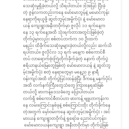
သေဆုံးမှုရှိခဲ့တယ်လို့ သိရပါတယ်။ ဒါ့အပြင် ပြီးခဲ့
တဲ့ ဇွန်လကတည်းကနေ မော်မောဘွမ့်နဲ့ မမောင်ကုန်း
နေရာကိုရယူဖို့ ဆွတ်ဘွမ့်(အမှိုက်ပုံ) နဲ့ မော်မောလ
ယန် ကျေးရွာအနီးတဝိုက်မှာ ဇူလိုင် ၁၁ ရက်နေ့က
နေ ၁၃ ရက်နေ့အထိ သုံးရက်တာအတွင်းဖြစ်ခဲ့တဲ့
တိုက်ပွဲမှာလည်း စစ်တပ်ဘက်က ၁၀ ဦးထက်
မနည်း ထိခိုက်သေဆုံးမှုများခဲ့တယ်လို့လည်း ဆက်သိ
ရပါတယ်။ ဇူလိုင်လ ၁၃ ရက် မနေ့က စစ်ကောင်စီ
တပ် လာရောက်ဗုံးကြဲတိုက်ခိုက်ခဲ့တဲ့ နောက် တိုက်ပွဲ
ဧရိယာနယ်မြေတွေဖြစ်တဲ့ မော်မောလယန် နဲ့ ဆွတ်ဘွ
မ့်(အမှိုက်ပုံ) စတဲ့ နေရာတွေမှာ မနေ့ည ၉ နာရီ
ဝန်းကျင်အထိ တိုက်ပွဲပြင်းထန်ခဲ့ပြီး ဒီကနေ့ မနက်ပိုင်း
အထိ လက်နက်ကြီးတွေသံတွေ ကြားနေရဆဲဲဖြစ်
တယ်လို့ ဖားကန့်ဒေသခံတွေ ပြောပါတယ်။
လက်ရှိ စစ်ကောင်စီတပ်ဟာ ဖားကန့် ဗျူဟာကုန်းက
နေ လမ်းကြောင်းနှစ်ခုနဲ့ စစ်ကြောင်းထိုး တိုက်ခိုက်နေ
တဲ့အတွက် မှော်ဝမ်းကနေ ဆွတ်ဘွမ့်(အမှိုက်ပုံ) ၊ အင်
မားယန် ကျေးရွာတဝိုက်နဲ့ ရှရော်ခ ညောင်ပင်ကုန်း၊
မော်မောလယန်ကျေးရွာ အနီးတဝိုက်မှာ တိုက်ပွဲဖြစ်