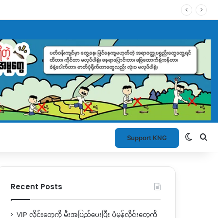
Switch
Se
Support KNG
Recent Posts
VIP လိုင်းတွေကို မီးအပြည့်ပေးပြီး ပုံမှန်လိုင်းတွေကို