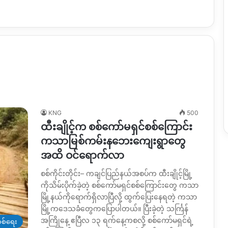
KNG
500
ထီးချိုင့်က စစ်ကော်မရှင်စစ်ကြောင်း
ကသာမြစ်ကမ်းနဘေးကျေးရွာတွေ
အထိ ဝင်ရောက်လာ
စစ်ကိုင်းတိုင်း– ကချင်ပြည်နယ်အစပ်က ထီးချိုင့်မြို့
ကိုသိမ်းပိုက်ခဲ့တဲ့ စစ်ကော်မရှင်စစ်ကြောင်းတွေ ကသာ
မြို့နယ်ကိုရောက်ရှိလာပြီလို့ ထွက်ပြေးနေရတဲ့ ကသာ
မြို့ကဒေသခံတွေကပြောပါတယ်။ ပြီးခဲ့တဲ့ သင်္ကြန်
အကြိုနေ့ ဧပြီလ ၁၃ ရက်နေ့ကစလို့ စစ်ကော်မရှင်ရဲ့
စစ်ရေး