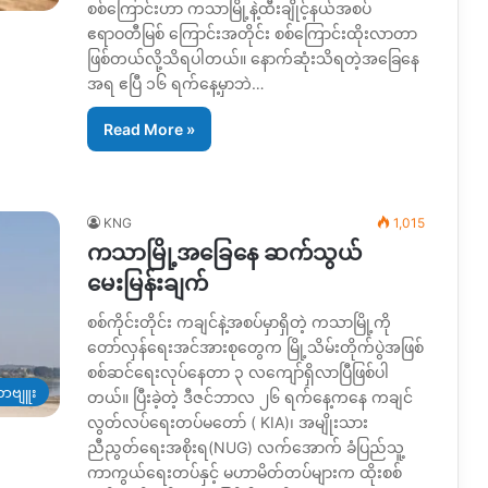
စစ်ကြောင်းဟာ ကသာမြို့နဲ့ထီးချိုင့်နယ်အစပ်
ဧရာဝတီမြစ် ကြောင်းအတိုင်း စစ်ကြောင်းထိုးလာတာ
ဖြစ်တယ်လို့သိရပါတယ်။ နောက်ဆုံးသိရတဲ့အခြေနေ
အရ ဧပြီ ၁၆ ရက်နေ့မှာဘဲ…
Read More »
KNG
1,015
ကသာမြို့အခြေနေ ဆက်သွယ်
မေးမြန်းချက်
စစ်ကိုင်းတိုင်း ကချင်နဲ့အစပ်မှာရှိတဲ့ ကသာမြို့ကို
တော်လှန်ရေးအင်အားစုတွေက မြို့သိမ်းတိုက်ပွဲအဖြစ်
စစ်ဆင်ရေးလုပ်နေတာ ၃ လကျော်ရှိလာပြီဖြစ်ပါ
ာဗျူး
တယ်။ ပြီးခဲ့တဲ့ ဒီဇင်ဘာလ ၂၆ ရက်နေ့ကနေ ကချင်
လွတ်လပ်ရေးတပ်မတော် ( KIA)၊ အမျိုးသား
ညီညွတ်ရေးအစိုးရ(NUG) လက်အောက် ခံပြည်သူ့
ကာကွယ်ရေးတပ်နှင့် မဟာမိတ်တပ်များက ထိုးစစ်