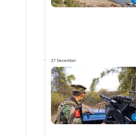
တ
27 December
တ