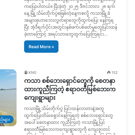
ကပြောပါတယ်။ ပြီးခဲ့တဲ့ ၂၀၂၅ ဒီဇင်ဘာလ ၂၈ ရက်
နေ့ မြို့သိမ်းတိုက်ပွဲစဖြစ်တဲ့နေ့ကစလို့ ကသာမြို့ခံ
အများစုဟာ‌ဘေးလွှတ်ရာတွေကိုထွက်ပြေး နေကြရ
ပြီး အဲ့ဒီရက်ပိုင်းအတွင်းနှစ်ဖက်ပစ်ခတ်မှုတွေပြင်းထန်
ခဲ့တာကြောင့် အရပ်သားတွေထွက်ပြေးကြရင်း…
Read More »
KNG
152
ကသာ စစ်ဘေးရှောင်တွေကို စေတနာ
ထားကူညီကြတဲ့ ဧရာဝတီမြစ်ဘေးက
ကျေးရွာများ
ကသာမြို့သိမ်းတိုက်ပွဲ ပြင်းထန်လာတာနဲ့အတူ
ထွက်ပြေးတိမ်းရှောင်နေကြရတဲ့ စစ်ဘေး‌ရှောင်တွေ
ည်များ
အပေါ် စေတနာထား ကူညီကြတဲ့ ကသာမြို့ပြင်
ဧရာဝတီမြစ်ဘေးကကျေးရွာတွေကို ကျေးဇူးတင်