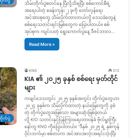
ိုက်ပွဲ
သိမ်းတိုက်ပွဲစတင်နေ ပြီလို့သိရပြီး စစ်ကောင်စီရဲ့
အရေးပါတဲ့ စခန်းကုန်း ၂ ခုကို တော်လှန်ရေး
အင်အားစုတွေ သိမ်းပိုက်ထားတယ်လို့ ဒေသခံတွေနဲ့
စစ်ရေးသတင်းရင်းမြစ်တွေက ပြောပါတယ်။ စစ်
အုပ်စုက ကျင်းပတဲ့ ရွေးကောက်ပွဲနေ့ ‌ဒီဇင်ဘာလ…
Read More »
KNG
213
KIA ၏ ၂၀၂၅ ခုနှစ် စစ်ရေး မှတ်တိုင်
များ
ကချင်ဒေသတွင်း ၂၀၂၅ ခုနှစ်အတွင်း တိုက်ပွဲတွေဟာ
၂၀၂၄ ခုနှစ်က သိမ်းပိုက်ထားတဲ့ နယ်မြေတွေကို ခုခံ
တဲ့ တိုက်ပွဲတွေအဖြစ်သာ အများဆုံးဖြစ်ခဲ့တယ်
ိုက်ပွဲ
လို့ KIO သတင်းနှင့်ပြန်ကြားရေးတာဝန်ခံ ဗိုလ်မှူးကြီး
နော်ဘူ KNG ကိုပြောပါတယ်။ “ဒီနှစ် ၂၀၂၅ ရဲ့ နှစ်ကုန်
ပိုင်းဘက်မှာ စစ်တပ်က အင်အားအလုံးအရင်းသုံးပြီး