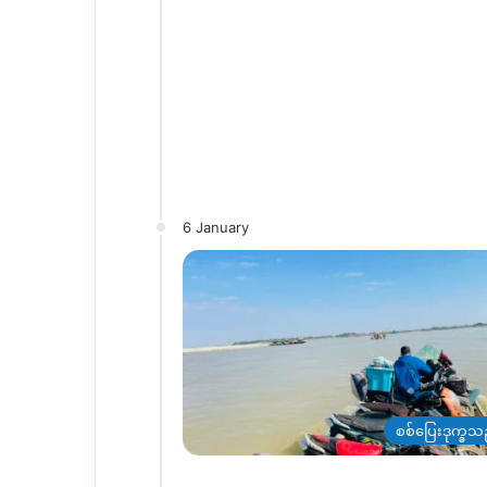
6 January
စစ်ပြေးဒုက္ခသ