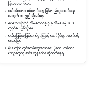
ဖြတ်တောက်ထား
မော်ဝမ်းလေး စစ်ရှောင်တွေ ပြန်လည်ထူထောင်ရေး
အတွက် အကူညီလိုအပ်နေ
ရေဘေးကြောင့် အိမ်ထောင်စု ၇ စု အိမ်ခြေမဲ့၊ KIO
ကူညီပေးဖို့စီစဉ်နေ
မလိခမြစ်ရေမြင့်တက်မှုကြောင့် နောင်ခိုင်ရွာတဝက်ခန့်
ရေနစ်မြှပ်
မိုးကြောင့် ကွင်းလမ်းသွားလာရေး ပိုခက်၊ ကုန်တင်
ယာဉ်တွေကို ဆင်၊ ထွန်စက်နဲ့ ဆွဲထုတ်နေရ