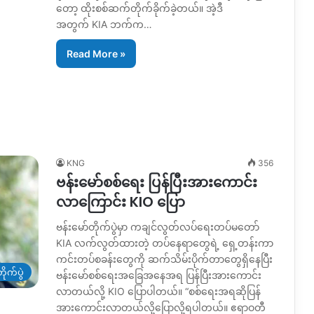
တော့ ထိုးစစ်ဆက်တိုက်ခိုက်ခဲ့တယ်။ အဲ့ဒီ
အတွက် KIA ဘက်က…
Read More »
KNG
356
ဗန်းမော်စစ်ရေး ပြန်ပြီးအားကောင်း
လာကြောင်း KIO ပြော
ဗန်းမော်တိုက်ပွဲမှာ ကချင်လွတ်လပ်ရေးတပ်မတော်
KIA လက်လွတ်ထားတဲ့ တပ်နေရာတွေရဲ့ ရှေ့တန်းကာ
ကင်းတပ်စခန်းတွေကို ဆက်သိမ်းပိုက်တာတွေရှိနေပြီး
ိုက်ပွဲ
ဗန်းမော်စစ်ရေးအခြေအနေအရ ပြန်ပြီးအားကောင်း
လာတယ်လို့ KIO ပြောပါတယ်။ “စစ်ရေးအရဆိုပြန်
အားကောင်းလာတယ်လို့ပြောလို့ရပါတယ်။ ဧရာဝတီ