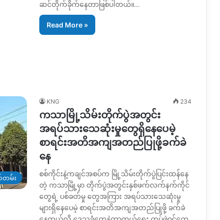
ဆင်တိုက်ခိုက်နေတာဖြစ်ပါတယ်။…
Read More »
KNG
234
ကသာမြို့သိမ်းတိုက်ပွဲအတွင်း
အရပ်သားသေဆုံးမှုတွေရှိနေပေမဲ့
စာရင်းအတိအကျအတည်ပြုဖို့ခက်ခဲ
နေ
စစ်ကိုင်းနဲ့ကချင်အစပ်က မြို့သိမ်းတိုက်ပွဲပြင်းထန်နေ
တ်တမ်း
တဲ့ ကသာမြို့မှာ တိုက်ပွဲအတွင်းနှစ်ဖက်လက်နက်ကိုင်
တွေရဲ့ ပစ်ခတ်မှု တွေအကြား အရပ်သားသေဆုံးမှု
များရှိနေပေမဲ့ စာရင်းအတိအကျအတည်ပြုဖို့ ခက်ခဲ
နေတယ်လို့ ဒေသခံတွေနဲ့ကာကွယ်ရေး တပ်ဖွဲ့ဝင်တွေ