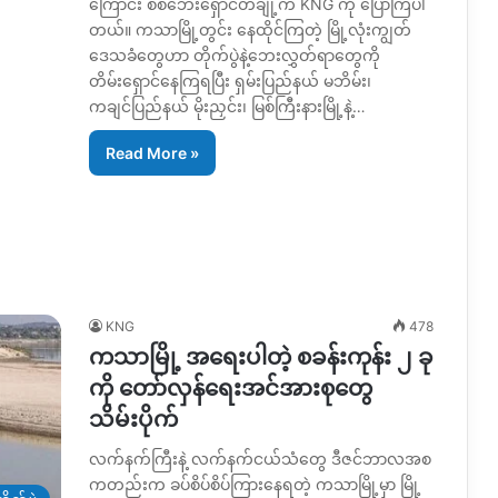
ကြောင်း စစ်ဘေးရှောင်တချို့က KNG ကို ပြောကြပါ
တယ်။ ကသာမြို့တွင်း နေထိုင်ကြတဲ့ မြို့လုံးကျွတ်
ဒေသခံတွေဟာ တိုက်ပွဲနဲ့ဘေးလွှတ်ရာတွေကို
တိမ်းရှောင်နေကြရပြီး ရှမ်းပြည်နယ် မဘိမ်း၊
ကချင်ပြည်နယ် မိုးညှင်း၊ မြစ်ကြီးနားမြို့နဲ့…
Read More »
KNG
478
ကသာမြို့ အရေးပါတဲ့ စခန်းကုန်း ၂ ခု
ကို တော်လှန်ရေးအင်အားစုတွေ
သိမ်းပိုက်
လက်နက်ကြီးနဲ့ လက်နက်ငယ်သံတွေ ဒီဇင်ဘာလအစ
ကတည်းက ခပ်စိပ်စိပ်ကြားနေရတဲ့ ကသာမြို့မှာ မြို့