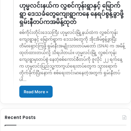
ဟုမ္မလင်းနယ်က လွှစင်ကုန်းရွာနှင့် မြောက်
ရွာ ဒေသခံတွေကျေးရွာကနေ နေရပ်စွန့်ခွာဖို့
ရှမ်းနီတပ်ကအမိန့်ထုတ်
စစ်ကိုင်းတိုင်းဒေသကြီး ဟုမ္မလင်းမြို့နယ်ထဲက လွှစင်ကုန်း
ကျေးရွာနှင့် မြောက်ရွာက ဒေသခံတွေကို အိုးအိမ်စွန့်ခွာပြီး
တိမ်းရှောင်ကြဖို့ ရှမ်းနီးအမျိုးသားတပ်မတော် (SNA) က အမိန့်
ထုတ်ထားတယ်လို့ သိရပါတယ်။ ဟုမ္မလင်းမြို့ လွှစင်ကုန်း
ကျေးရွာမှာတပ်စွဲ နေတဲ့စစ်ကောင်စီတပ်ကို ဇူလိုင် ၂၂ ရက်နေ့
က ဟုမ္မလင်းပြည်သူ့ကာကွယ်ရေးတပ်တွေက သွားရောက်
တိုက်ခိုက်ပြီးနောက် စစ်ရေးတင်းမာနေတဲ့အတွက် ရှမ်းနီတပ်
ပါ…
Read More »
Recent Posts