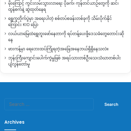
မိုးကြောင့် ကွင်းလမ်းသွားလာရေး ပိုခက်၊ ကုန်တင်ယာဉ်တွေကို ဆင်၊
ထွန်စက်နဲ့ ဆွဲထုတ်နေရ
ရွှေကူတိုက်ပွဲမှာ အရေးပါတဲ့ စစ်တပ်စခန်းတစ်ခုကို သိမ်းပိုက်နိုင်
ကြောင်း KIO ပြော
လယ်ယာမြေထဲရွှေတူးဖော်နေတာကို ရပ်တန့်ပေးဖို့ဒေသခံတွေတောင်းဆို
နေ
ဖားကန့်မှာ ရေဘေးထပ်ကြုံရတဲ့အခြေအနေဘယ်ရှိရှိနေသလဲ။
ဘုန်းကြီးကျောင်းပေါက်ကွဲမှုဖြစ် အရပ်သားတစ်ဦးသေ၊သံဃာတစ်ပါး
ပျံလွန်တော်မူ
Search
for:
Archives