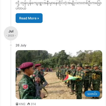
လို့ တုန်းပုန်ကျေးရွာအနီးမှာနေထိုင်တဲ့အမျိုးသားတစ်ဦးကပြော
ပါတယ်
Read More »
Jul
- 2023 -
26 July
သတင်း
KNG
314