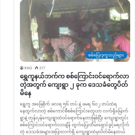
စစ်ပြေးဒုက္ခသည်များ
KNG
217
ရွှေကူနယ်ဘက်က စစ်ကြောင်းဝင်ရောက်လာ
တဲ့အတွက် ကျေးရွာ ၂ ခုက ဒေသခံတွေပိတ်
မိနေ
ရွှေကူ အခြေစိုက် ခလရ ၅၆ တပ် နဲ့ ခမရ ၆၀၂ တပ်ထဲရ
နေထွက်လာတဲ့ စစ်ကောင်စီစစ်ကြောင်းတွေဟာ လက်ရှိမြောက်
ရွာနဲ့ တုန်းပုန်ကျေးရွာထဲဝင်ရောက်နေတာဖြစ်ပြီး ကျေးရွာတွင်း
စစ်ကြောင်းဝင်ရောက်လာချိန် ထွက်ပြေးတိမ်းရှောင်ခွင့်မရလိုက်
တဲ့ ဒေသခံအများအပြားလက်ရှိ ကျေးရွာထဲမှာပိတ်မိနေတယ်