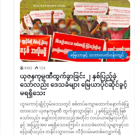
မြေယာနှင့် သဘာဝပတ်ဝန်းကျင်
KNG
124
ယုဇနကုမ္ပဏီထွက်ခွာခြင်း ၂ နှစ်ပြည့်ခဲ့
သော်လည်း ဒေသခံများ မြေယာပိုင်ဆိုင်ခွင့်
မရရှိသေး
ဟူးကောင့်ချိုင့်ဝှမ်းဒေသတွင် စစ်တပ်ကျောထောက်နောက်ခံပြု
ထားသော ယုဇနကုမ္ပဏီ ထွက်ခွာသွားခြင်း ၂ နှစ်ပြည့်ခဲ့ပြီ ဖြစ်
သော်လည်း မျှော်လင့်ထားသည့်အတိုင်း လယ်ယာမြေလုပ်ကိုင်
ခွင့် အပြည့်အဝ မရရှိသေးကြောင်း ဒေသခံတောင်သူများဖွင့်ဟ
ပြောဆိုသည်။ တနိုင်းသွားလမ်း လီဒိုလမ်းမတစ်လျှောက်ရှိ