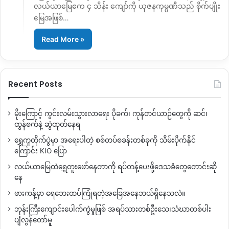
လယ်ယာမြေဧက ၄ သိန်း ကျော်ကို ယုဇနကုမ္ပဏီသည် စိုက်ပျိုး
မြေအဖြစ်…
Read More »
Recent Posts
မိုးကြောင့် ကွင်းလမ်းသွားလာရေး ပိုခက်၊ ကုန်တင်ယာဉ်တွေကို ဆင်၊
ထွန်စက်နဲ့ ဆွဲထုတ်နေရ
ရွှေကူတိုက်ပွဲမှာ အရေးပါတဲ့ စစ်တပ်စခန်းတစ်ခုကို သိမ်းပိုက်နိုင်
ကြောင်း KIO ပြော
လယ်ယာမြေထဲရွှေတူးဖော်နေတာကို ရပ်တန့်ပေးဖို့ဒေသခံတွေတောင်းဆို
နေ
ဖားကန့်မှာ ရေဘေးထပ်ကြုံရတဲ့အခြေအနေဘယ်ရှိနေသလဲ။
ဘုန်းကြီးကျောင်းပေါက်ကွဲမှုဖြစ် အရပ်သားတစ်ဦးသေ၊သံဃာတစ်ပါး
ပျံလွန်တော်မူ