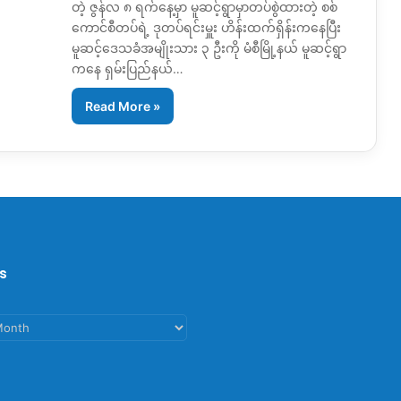
တဲ့ ဇွန်လ ၈ ရက်နေ့မှာ မူဆင့်ရွာမှာတပ်စွဲထားတဲ့ စစ်
ကောင်စီတပ်ရဲ့ ဒုတပ်ရင်းမှူး ဟိန်းထက်ရှိန်းကနေပြီး
မူဆင့်ဒေသခံအမျိုးသား ၃ ဦးကို မံစီမြို့နယ် မူဆင့်ရွာ
ကနေ ရှမ်းပြည်နယ်…
Read More »
s