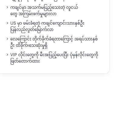
ကချင်မှာ အသက်မပြည့်သေးတဲ့ လူငယ်
တွေ အကြမ်းဖက်မှုများလာ
US မှာ ဖမ်းခံရတဲ့ ကချင်ကျောင်းသားနှစ်ဦး
ပြန်လည်လွတ်မြောက်လာ
လေကြောင်း တိုက်ခိုက်ခံရတာကြောင့် အရပ်သားနှစ်
ဦး ထိခိုက်၊သေဆုံးမှုရှိ
VIP လိုင်းတွေကို မီးအပြည့်ပေးပြီး ပုံမှန်လိုင်းတွေကို
ဖြတ်တောက်ထား