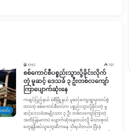
KNG
191
စစ်ကောင်စီပစ္စည်းသွားပို့ခိုင်းလိုက်
တဲ့ မူဆင့် ဒေသခံ ၃ ဦးတစ်လကျော်
ကြာပျောက်ဆုံးနေ
ကချင်ပြည်နယ် မံစီမြို့နယ် မူဆင့်ကျေးရွာမှာတပ်စွဲ
ထားတဲ့ စစ်ကောင်စီတပ်က ပစ္စည်းသွားပို့ခိုင်းတဲ့ မူ
တင်း
ဆင့်ဒေသခံအမျိုးသား ၃ ဦး တစ်လကျော်ကြာတဲ့
အထိပြန်မလာပဲ ပျောက်ဆုံးနေတယ်လို့ မိသားစုဝင်
တွေနဲ့နီးစပ်သူတွေဆီကနေ သိရပါတယ်။ ပြီးခဲ့