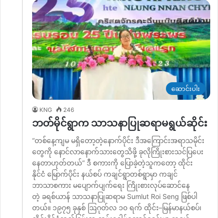
ဆောင်းပါး
KNG
246
ဘတ်မိုင်ရွာက သာသနာပြုဆရာမရွယ်ဆိုင်း
“တစ်နေ့ကျမ မရှိတော့တဲ့နောက်ပိုင်း ဒီအကြောင်းအရာသမိုင်း
တွေကို နောင်လာနောက်သားတွေသိဖို့ ခုလိုကြိုးစားသင်ပြပေး
နေတာဟုတ်တယ်” ဒီ စကားကို ပြောခဲ့တဲ့သူကတော့ ထိုင်း
နိုင်ငံ မြောက်ပိုင်း နယ်စပ် ကချင်ရွာတစ်ရွာမှာ ကချင်
ဘာသာစကား မပျောက်ပျက်ရေး ကြိုးစားလုပ်ဆောင်နေ
တဲ့ ခရစ်ယာန် သာသနာပြုဆရာမ Sumlut Roi Seng ဖြစ်ပါ
တယ်။ ၁၉၇၅ ခုနှစ် ဩဂုတ်လ ၁၀ ရက် ထိုင်း–မြန်မာနယ်စပ်၊