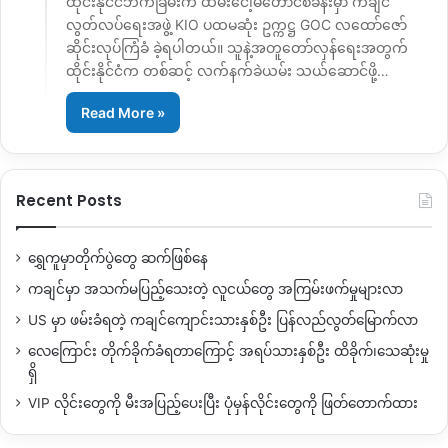
ထိုင်းနိုင်ငံဘက်ခြမ်းက ထမ်းငေါ့မ်တောင်စခန်းမှာ ကချင်
လွတ်လပ်ရေးအဖွဲ့ KIO ပထမဆုံး ဥက္ကဋ္ဌ GOC လထော်ဇော်
ဆိုင်းလုပ်ကြံခံ ခဲ့ရပါတယ်။ သူနဲ့အတူတော်လှန်ရေးအတွက်
ထိုင်းနိုင်ငံက တစ်ဆင့် လက်နက်ခဲယမ်း သယ်ဆောင်ဖို့…
Read More »
Recent Posts
ရွှေကူမှာတိုက်ပွဲတွေ ဆက်ဖြစ်နေ
ကချင်မှာ အသက်မပြည့်သေးတဲ့ လူငယ်တွေ အကြမ်းဖက်မှုများလာ
US မှာ ဖမ်းခံရတဲ့ ကချင်ကျောင်းသားနှစ်ဦး ပြန်လည်လွတ်မြောက်လာ
လေကြောင်း တိုက်ခိုက်ခံရတာကြောင့် အရပ်သားနှစ်ဦး ထိခိုက်၊သေဆုံးမှု
ရှိ
VIP လိုင်းတွေကို မီးအပြည့်ပေးပြီး ပုံမှန်လိုင်းတွေကို ဖြတ်တောက်ထား