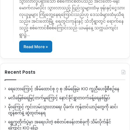
သွားလာလှုပ်ရှားသော စစ်ကောင်စီတပ်သည် အင်းတော်-ဗန်း
မောက်လမ်းပိုင်း သွားလာသည့် ပြည်သူများထံမှ ဖုန်းနှင့်ငွေသား
လုယူမှုများ ကြုံတွေ့နေရကြောင်းသည်ဟု ဒေသခံများထံမှသိရ
သည်။ အင်းတော်မြို့ ရေတွင်းကုန်းနှင့် သံဘိုရွာတွင် ရောက်နေ
သည့် စစ်ကောင်စီစစ်ကြောင်းသည် ယမန်နေ့ သက္ကယ်ကျင်း
ရွာ၌…
Read More »
Recent Posts
ရေဘေးကြောင့် အိမ်ထောင်စု ၇ စု အိမ်ခြေမဲ့၊ KIO ကူညီပေးဖို့စီစဉ်နေ
မလိခမြစ်ရေမြင့်တက်မှုကြောင့် နောင်ခိုင်ရွာတဝက်ခန့်ရေနစ်မြှပ်
မိုးကြောင့် ကွင်းလမ်းသွားလာရေး ပိုခက်၊ ကုန်တင်ယာဉ်တွေကို ဆင်၊
ထွန်စက်နဲ့ ဆွဲထုတ်နေရ
ရွှေကူတိုက်ပွဲမှာ အရေးပါတဲ့ စစ်တပ်စခန်းတစ်ခုကို သိမ်းပိုက်နိုင်
ကြောင်း KIO ပြော