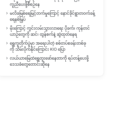
ကူညီပေးဖို့စီစဉ်နေ
မလိခမြစ်ရေမြင့်တက်မှုကြောင့် နောင်ခိုင်ရွာတဝက်ခန့်
ရေနစ်မြှပ်
မိုးကြောင့် ကွင်းလမ်းသွားလာရေး ပိုခက်၊ ကုန်တင်
ယာဉ်တွေကို ဆင်၊ ထွန်စက်နဲ့ ဆွဲထုတ်နေရ
ရွှေကူတိုက်ပွဲမှာ အရေးပါတဲ့ စစ်တပ်စခန်းတစ်ခု
ကို သိမ်းပိုက်နိုင်ကြောင်း KIO ပြော
လယ်ယာမြေထဲရွှေတူးဖော်နေတာကို ရပ်တန့်ပေးဖို့
ဒေသခံတွေတောင်းဆိုနေ