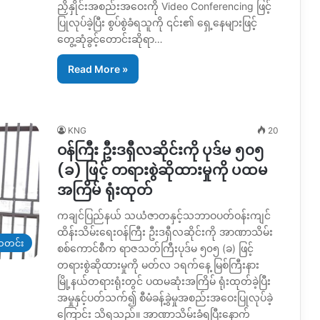
ညှိနှိုင်းအစည်းအဝေးကို Video Conferencing ဖြင့်
ပြုလုပ်ခဲ့ပြီး စွပ်စွဲခံရသူကို ၎င်း၏ ရှေ့နေများဖြင့်
တွေ့ဆုံခွင့်တောင်းဆိုရာ…
Read More »
KNG
20
ဝန်ကြီး ဦးဒရှီလဆိုင်းကို ပုဒ်မ ၅၀၅
(ခ) ဖြင့် တရားစွဲဆိုထားမှုကို ပထမ
အကြိမ် ရုံးထုတ်
ကချင်ပြည်နယ် သယံဇာတနှင့်သဘာဝပတ်ဝန်းကျင်
ထိန်းသိမ်းရေးဝန်ကြီး ဦးဒရှီလဆိုင်းကို အာဏာသိမ်း
တင်း
စစ်ကောင်စီက ရာဇသတ်ကြီးပုဒ်မ ၅၀၅ (ခ) ဖြင့်
တရားစွဲဆိုထားမှုကို မတ်လ ၁ရက်နေ့ မြစ်ကြီးနား
မြို့နယ်တရားရုံးတွင် ပထမဆုံးအကြိမ် ရုံးထုတ်ခဲ့ပြီး
အမှုနှင့်ပတ်သက်၍ စီမံခန့်ခွဲမှုအစည်းအဝေးပြုလုပ်ခဲ့
ကြောင်း သိရသည်။ အာဏာသိမ်းခံရပြီးနောက်