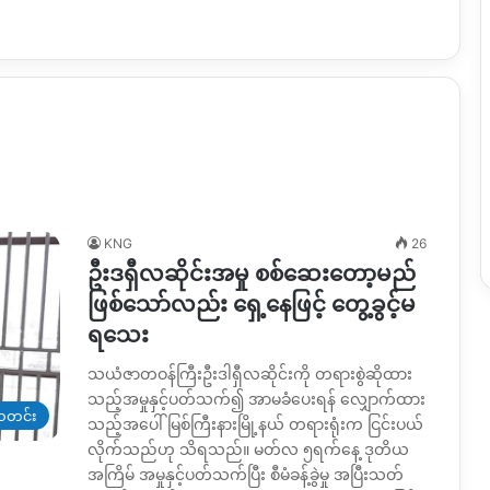
KNG
26
ဦးဒရှီလဆိုင်းအမှု စစ်ဆေးတော့မည်
ဖြစ်သော်လည်း ရှေ့နေဖြင့် တွေ့ခွင့်မ
ရသေး
သယံဇာတဝန်ကြီးဦးဒါရှီလဆိုင်းကို တရားစွဲဆိုထား
သည့်အမှုနှင့်ပတ်သက်၍ အာမခံပေးရန် လျှောက်ထား
တင်း
သည့်အပေါ် မြစ်ကြီးနားမြို့နယ် တရားရုံးက ငြင်းပယ်
လိုက်သည်ဟု သိရသည်။ မတ်လ ၅ရက်နေ့ ဒုတိယ
အကြိမ် အမှုနှင့်ပတ်သက်ပြီး စီမံခန့်ခွဲမှု အပြီးသတ်