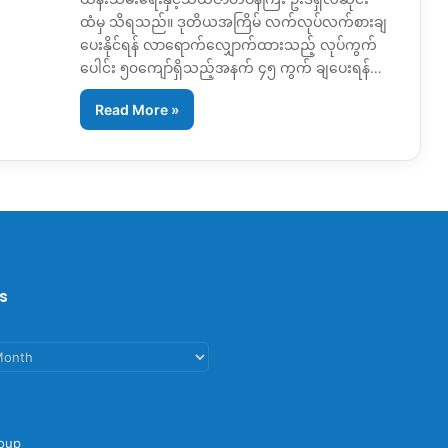
ထံမှ သိရသည်။ ဒုတိယအကြိမ် လက်လုပ်လက်စားချ
ပေးနိုင်ရန် လာရောက်လျှောက်ထားသည့် လုပ်ကွက်
ပေါင်း ၅၀ကျော်ရှိသည့်အနက် ၄၅ ကွက် ချပေးရန်…
Read More »
s
oup