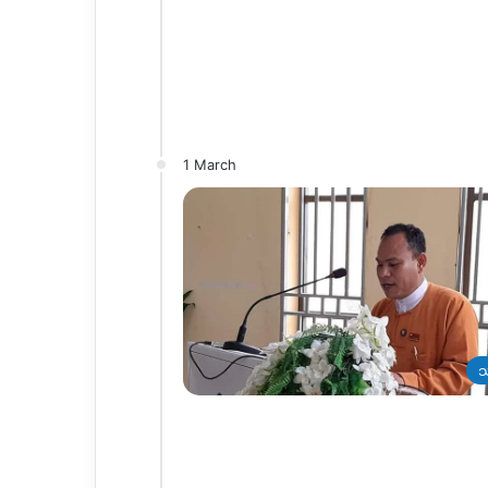
1 March
သ