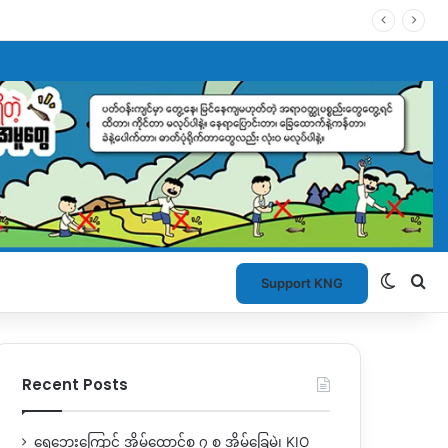
Switch
Se
Support KNG
Recent Posts
ရေဘေးကြောင့် အိမ်ထောင်စု ၇ စု အိမ်ခြေမဲ့၊ KIO