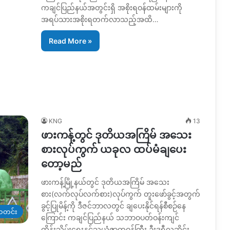
ကချင်ပြည်နယ်အတွင်းရှိ အစိုးရဝန်ထမ်းများကို
အရပ်သားအစိုးရတက်လာသည့်အထိ…
Read More »
KNG
13
ဖားကန့်တွင် ဒုတိယအကြိမ် အသေး
စားလုပ်ကွက် ယခုလ ထပ်မံချပေး
တော့မည်
ဖားကန့်မြို့နယ်တွင် ဒုတိယအကြိမ် အသေး
စား(လက်လုပ်လက်စား)လုပ်ကွက် တူးဖော်ခွင့်အတွက်
ခွင့်ပြုမိန့်ကို ဒီဇင်ဘာလတွင် ချပေးနိုင်ရန်စီစဉ်နေ
တင်း
ကြောင်း ကချင်ပြည်နယ် သဘာဝပတ်ဝန်းကျင်
ထိန်းသိမ်းရေးနှင့်သယံဇာတဝန်ကြီး ဦးဒရှီလဆိုင်း