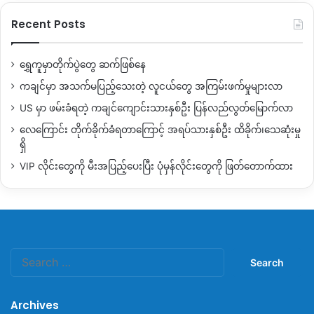
Recent Posts
ရွှေကူမှာတိုက်ပွဲတွေ ဆက်ဖြစ်နေ
ကချင်မှာ အသက်မပြည့်သေးတဲ့ လူငယ်တွေ အကြမ်းဖက်မှုများလာ
US မှာ ဖမ်းခံရတဲ့ ကချင်ကျောင်းသားနှစ်ဦး ပြန်လည်လွတ်မြောက်လာ
လေကြောင်း တိုက်ခိုက်ခံရတာကြောင့် အရပ်သားနှစ်ဦး ထိခိုက်၊သေဆုံးမှု
ရှိ
VIP လိုင်းတွေကို မီးအပြည့်ပေးပြီး ပုံမှန်လိုင်းတွေကို ဖြတ်တောက်ထား
Search
for:
Archives