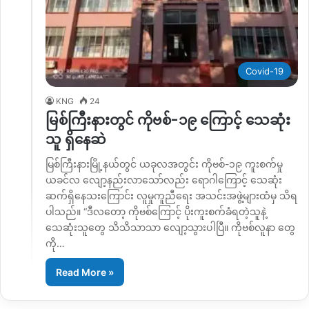
Covid-19
KNG
24
မြစ်ကြီးနားတွင် ကိုဗစ်-၁၉ ကြောင့် သေဆုံး
သူ ရှိနေဆဲ
မြစ်ကြီးနားမြို့နယ်တွင် ယခုလအတွင်း ကိုဗစ်-၁၉ ကူးစက်မှု
ယခင်လ လျော့နည်းလာသော်လည်း ရောဂါကြောင့် သေဆုံး
ဆက်ရှိနေသးကြောင်း လူမှုကူညီရေး အသင်းအဖွဲ့များထံမှ သိရ
ပါသည်။ “ဒီလတော့ ကိုဗစ်ကြောင့် ပိုးကူးစက်ခံရတဲ့သူနဲ့
သေဆုံးသူတွေ သိသိသာသာ လျော့သွားပါပြီ။ ကိုဗစ်လူနာ တွေ
ကို…
Read More »