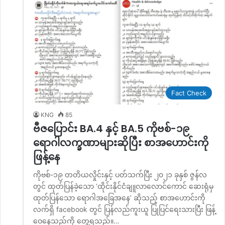
Fact Check
KNG
85
ဗီဇပြောင်း BA.4 နှင့် BA.5 ကိုဗစ်-၁၉
ရောဂါလက္ခဏာများဆိုပြီး စာအဟောင်းကို
ဖြန့်နေ
ကိုဗစ်-၁၉ တတိယလှိုင်းနှင့် ပတ်သက်ပြီး ၂၀၂၁ ခုနှစ် ဇွန်လ
တွင် ထုတ်ပြန်ခဲ့သော ‘ထိုင်းနိုင်ငံချူလာလောင်ကောင် ဆေးရုံမှ
ထုတ်ပြန်သော ရောဂါအခြေအနေ’ ဆိုသည့် စာအဟောင်းကို
လက်ရှိ facebook တွင် ပြန်လည်ကူးယူ ပြုပြင်ရေးသားပြီး ဖြန့်
ဝေနေသည်ကို တွေ့ရသည်။…