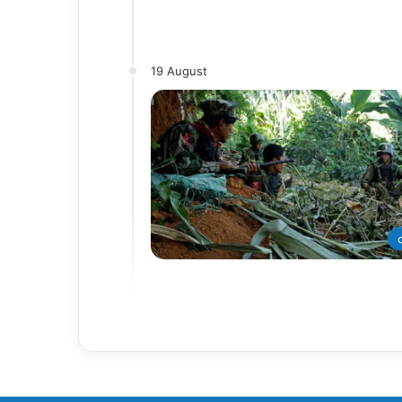
19 August
တ