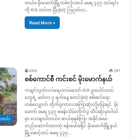
တယ်။ မိုးမောက်မြို့တစ်လုံးအပါ ခမရ ၄၃၇ တပ်ရင်း
ကို KIA တပ်က ပြီးခဲ့တဲ့ ဩဂုတ်လ…
Read More »
KNG
297
စစ်ကောင်စီ ကင်းစင် မိုးမောက်နယ်
ကချင်လွတ်လပ်ရေးတပ်မတော် KIA ပူးပေါင်းတပ်
တွေရဲ့ မတ်လ ၇ ရက်နေ့ စတင်ခဲ့တဲ့ စစ်ဆင်ရေး
တစ်လျှောက် တိုက်ပွဲကာလအကြာဆုံးလို့ပြောရင် မိုး
မောက် ခမရ ၄၃၇ စခန်းသိမ်းတိုက်ပွဲ ထိပ်ဆုံးမှာပါဝင်
မှာ သေချာပါတယ်။ ဆယ်စုနှစ်ကြာ အခိုင်အမာ
တင်း
တည်ဆောက်ထားတဲ့ ဗန်းမော်ခရိုင် မိုးမောက်မြို့နယ်
မြို့စောင့်တပ် ခမရ ၄၃၇…