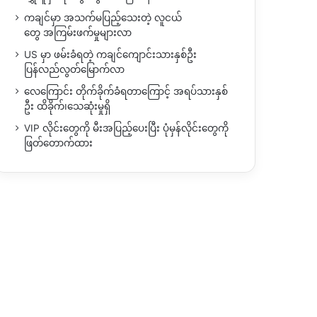
ကချင်မှာ အသက်မပြည့်သေးတဲ့ လူငယ်
တွေ အကြမ်းဖက်မှုများလာ
US မှာ ဖမ်းခံရတဲ့ ကချင်ကျောင်းသားနှစ်ဦး
ပြန်လည်လွတ်မြောက်လာ
လေကြောင်း တိုက်ခိုက်ခံရတာကြောင့် အရပ်သားနှစ်
ဦး ထိခိုက်၊သေဆုံးမှုရှိ
VIP လိုင်းတွေကို မီးအပြည့်ပေးပြီး ပုံမှန်လိုင်းတွေကို
ဖြတ်တောက်ထား