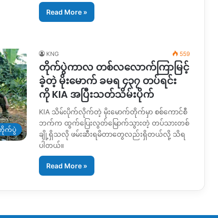
Read More »
KNG
559
တိုက်ပွဲကာလ တစ်လလောက်ကြာမြင့်
ခဲ့တဲ့ မိုးမောက် ခမရ ၄၃၇ တပ်ရင်း
ကို KIA အပြီးသတ်သိမ်းပိုက်
KIA သိမ်းပိုက်လိုက်တဲ့ မိုးမောက်တိုက်မှာ စစ်ကောင်စီ
ဘက်က ထွက်ပြေးလွတ်မြောက်သွားတဲ့ တပ်သားတစ်
ိုက်ပွဲ
ချို့ရှိသလို ဖမ်းဆီးရမိတာတွေလည်းရှိတယ်လို့ သိရ
ပါတယ်။
Read More »