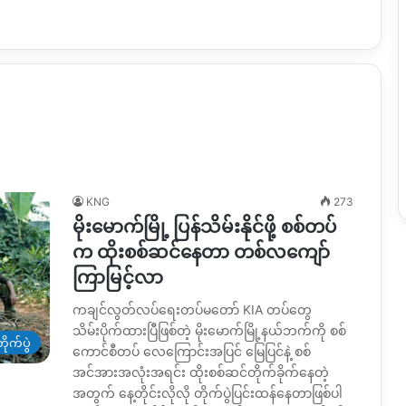
KNG
273
မိုးမောက်မြို့ ပြန်သိမ်းနိုင်ဖို့ စစ်တပ်
က ထိုးစစ်ဆင်နေတာ တစ်လကျော်
ကြာမြင့်လာ
ကချင်လွတ်လပ်ရေးတပ်မတော် KIA တပ်တွေ
သိမ်းပိုက်ထားပြီဖြစ်တဲ့ မိုးမောက်မြို့နယ်ဘက်ကို စစ်
ိုက်ပွဲ
ကောင်စီတပ် လေကြောင်းအပြင် မြေပြင်နဲ့ စစ်
အင်အားအလုံးအရင်း ထိုးစစ်ဆင်တိုက်ခိုက်နေတဲ့
အတွက် နေ့တိုင်းလိုလို တိုက်ပွဲပြင်းထန်နေတာဖြစ်ပါ